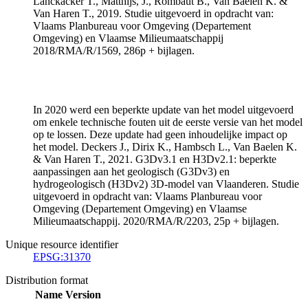
Lanckacker T., Matthijs, J., Rombaut B., Van Baelen K. &
Van Haren T., 2019. Studie uitgevoerd in opdracht van:
Vlaams Planbureau voor Omgeving (Departement
Omgeving) en Vlaamse Milieumaatschappij
2018/RMA/R/1569, 286p + bijlagen.
In 2020 werd een beperkte update van het model uitgevoerd
om enkele technische fouten uit de eerste versie van het model
op te lossen. Deze update had geen inhoudelijke impact op
het model. Deckers J., Dirix K., Hambsch L., Van Baelen K.
& Van Haren T., 2021. G3Dv3.1 en H3Dv2.1: beperkte
aanpassingen aan het geologisch (G3Dv3) en
hydrogeologisch (H3Dv2) 3D-model van Vlaanderen. Studie
uitgevoerd in opdracht van: Vlaams Planbureau voor
Omgeving (Departement Omgeving) en Vlaamse
Milieumaatschappij. 2020/RMA/R/2203, 25p + bijlagen.
Unique resource identifier
EPSG:31370
Distribution format
Name
Version