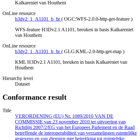
Kalkareniet van Houthem
OnLine resource
h3dv2_1_A1101_b_br
(
OGC:WFS-2.0.0-http-get-feature
)
WFS-feature H3Dv2.1 A1101, breuken in basis Kalkareniet
van Houthem
OnLine resource
h3dv2_1_A1101_b_br
(
GLG:KML-2.0-http-get-map
)
KML H3Dv2.1 A1101, breuken in basis Kalkareniet van
Houthem
Hierarchy level
Dataset
Conformance result
Title
VERORDENING (EU) Nr. 1089/2010 VAN DE
COMMISSIE van 23 november 2010 ter uitvoering van
Richtlijn 2007/2/EG van het Europees Parlement en de Raad
betreffende de interoperabiliteit van verzamelingen ruimtelijke
gegevens en van diensten met betrekking tot ruimtelijke