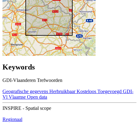
Keywords
GDI-Vlaanderen Trefwoorden
Geografische gegevens
Herbruikbaar
Kosteloos
Toegevoegd GDI-
Vl
Vlaamse Open data
INSPIRE - Spatial scope
Regionaal