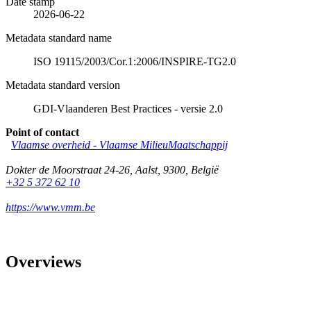
Date stamp
2026-06-22
Metadata standard name
ISO 19115/2003/Cor.1:2006/INSPIRE-TG2.0
Metadata standard version
GDI-Vlaanderen Best Practices - versie 2.0
Point of contact
Vlaamse overheid - Vlaamse MilieuMaatschappij
Dokter de Moorstraat 24-26
,
Aalst
,
9300
,
België
+32 5 372 62 10
https://www.vmm.be
Overviews