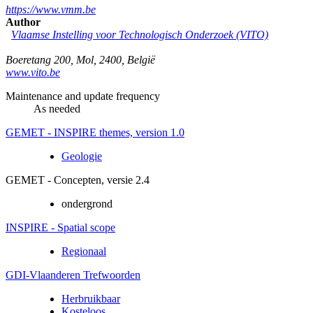
https://www.vmm.be
Author
Vlaamse Instelling voor Technologisch Onderzoek (VITO)
Boeretang 200
,
Mol
,
2400
,
België
www.vito.be
Maintenance and update frequency
As needed
GEMET - INSPIRE themes, version 1.0
Geologie
GEMET - Concepten, versie 2.4
ondergrond
INSPIRE - Spatial scope
Regionaal
GDI-Vlaanderen Trefwoorden
Herbruikbaar
Kosteloos