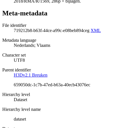
2018/RMA/R/1569, 286p + bijlagen.
Meta-metadata
File identifier
719212b8-b63f-44ce-a99c-e08beb894ceg
XML
Metadata language
Nederlands; Vlaams
Character set
UTF8
Parent identifier
H3Dv2.1 Breuken
659050dc-1c7b-47ed-b63a-40ecb43076ec
Hierarchy level
Dataset
Hierarchy level name
dataset