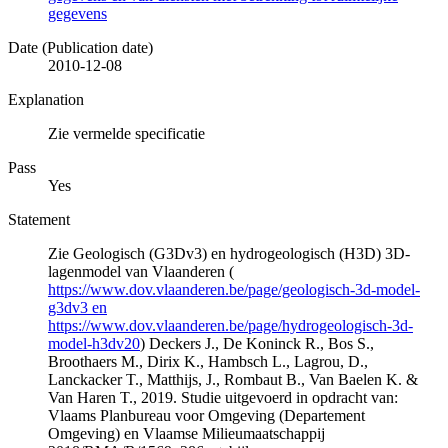
gegevens
Date (Publication date)
2010-12-08
Explanation
Zie vermelde specificatie
Pass
Yes
Statement
Zie Geologisch (G3Dv3) en hydrogeologisch (H3D) 3D-
lagenmodel van Vlaanderen (
https://www.dov.vlaanderen.be/page/geologisch-3d-model-
g3dv3 en
https://www.dov.vlaanderen.be/page/hydrogeologisch-3d-
model-h3dv20
) Deckers J., De Koninck R., Bos S.,
Broothaers M., Dirix K., Hambsch L., Lagrou, D.,
Lanckacker T., Matthijs, J., Rombaut B., Van Baelen K. &
Van Haren T., 2019. Studie uitgevoerd in opdracht van:
Vlaams Planbureau voor Omgeving (Departement
Omgeving) en Vlaamse Milieumaatschappij