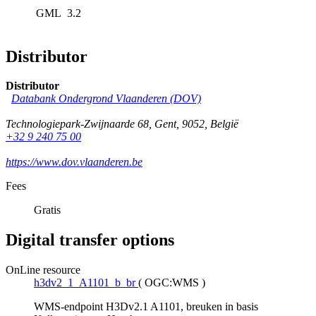
GML
3.2
Distributor
Distributor
Databank Ondergrond Vlaanderen (DOV)
Technologiepark-Zwijnaarde 68
,
Gent
,
9052
,
België
+32 9 240 75 00
https://www.dov.vlaanderen.be
Fees
Gratis
Digital transfer options
OnLine resource
h3dv2_1_A1101_b_br
(
OGC:WMS
)
WMS-endpoint H3Dv2.1 A1101, breuken in basis