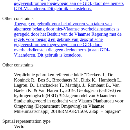
gegevensbronnen toegevoegd aan de GDI, door deelnemers
GDI-Vlaanderen. Dit gebruik is kosteloos.
Other constraints
Toegang en gebruik voor het uitvoeren van taken van
algemeen belang door niet-Vlaamse overheidsinstanties is
geregeld door het Besluit van de Vlaamse Regering met de
regels voor toegang en gebruik van geografische
gegevensbronnen toegevoegd aan de GDI, door
overheidsdiensten die geen deelnemer zijn aan GDI-
Vlaanderen. Dit gebruik is kosteloos.
Other constraints
Verplicht te gebruiken referentie luidt: "Deckers J., De
Koninck R., Bos S., Broothaers M., Dirix K., Hambsch L.,
Lagrou, D., Lanckacker T., Matthijs, J., Rombaut B., Van
Baelen K. & Van Haren T., 2019. Geologisch (G3Dv3) en
hydrogeologisch (H3D) 3D-lagenmodel van Vlaanderen.
Studie uitgevoerd in opdracht van: Vlaams Planbureau voor
Omgeving (Departement Omgeving) en Vlaamse
Milieumaatschappij 2018/RMA/R/1569, 286p. + bijlagen"
Spatial representation type
Vector