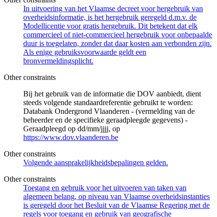
In uitvoering van het Vlaamse decreet voor hergebruik van
overheidsinformatie, is het hergebruik geregeld d.m.v. de
Modellicentie voor gratis hergebruik. Dit betekent dat elk
commercieel of niet-commercieel hergebruik voor onbepaalde
duur is toegelaten, zonder dat daar kosten aan verbonden zijn.
Als enige gebruiksvoorwaarde geldt een
bronvermeldingsplicht.
Other constraints
Bij het gebruik van de informatie die DOV aanbiedt, dient
steeds volgende standaardreferentie gebruikt te worden:
Databank Ondergrond Vlaanderen - (vermelding van de
beheerder en de specifieke geraadpleegde gegevens) -
Geraadpleegd op dd/mm/jjjj, op
https://www.dov.vlaanderen.be
Other constraints
Volgende aansprakelijkheidsbepalingen gelden.
Other constraints
Toegang en gebruik voor het uitvoeren van taken van
algemeen belang, op niveau van Vlaamse overheidsinstanties
is geregeld door het Besluit van de Vlaamse Regering met de
regels voor toegang en gebruik van geografische