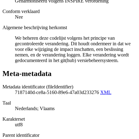
Geharmoniseerd volgens INSPIRE verordening
Conform verklaard
Nee
Algemene beschrijving herkomst
We beheren deze codelijst volgens het principe van
gecontroleerde verandering. Dit houdt ondermeer in dat we
voor elke wijziging de impact inschatten, een beslissing
nemen, en de verandering loggen. Elke verandering wordt
gedocumenteerd in het git(hub) versiebeheersysteem.
Meta-metadata
Metadata identificator (fileIdentifier)
7187140d-ce8a-5160-89e6-47a03d233276
XML
Taal
Nederlands; Vlaams
Karakterset
utf8
Parent identificator