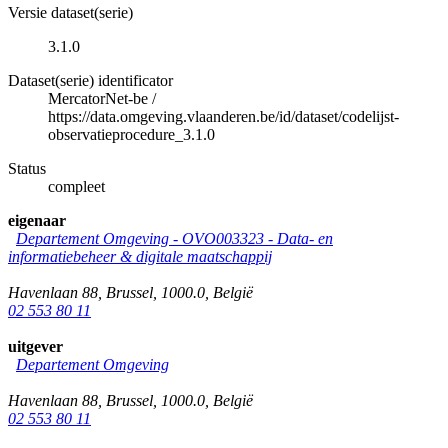
Versie dataset(serie)
3.1.0
Dataset(serie) identificator
MercatorNet-be
/
https://data.omgeving.vlaanderen.be/id/dataset/codelijst-
observatieprocedure_3.1.0
Status
compleet
eigenaar
Departement Omgeving - OVO003323 - Data- en
informatiebeheer & digitale maatschappij
Havenlaan 88
,
Brussel
,
1000.0
,
België
02 553 80 11
uitgever
Departement Omgeving
Havenlaan 88
,
Brussel
,
1000.0
,
België
02 553 80 11