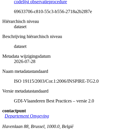
codelijst observatieprocedure
69633706-c810-55c3-b556-2718a2b2f87e
Hiërarchisch niveau
dataset
Beschrijving hiërarchisch niveau
dataset
Metadata wijzigingsdatum
2026-07-28
Naam metadatastandaard
ISO 19115/2003/Cor.1:2006/INSPIRE-TG2.0
Versie metadatastandaard
GDI-Vlaanderen Best Practices – versie 2.0
contactpunt
Departement Omgeving
Havenlaan 88
,
Brussel
,
1000.0
,
België