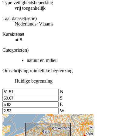
Type veiligheidsbeperking
vrij toegankelijk
Taal dataset(serie)
Nederlands; Vlaams
Karakterset
utf8
Categorie(en)
natuur en milieu
Omschrijving ruimtelijke begrenzing
Huidige begrenzing
N
S
E
W