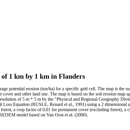
d of 1 km by 1 km in Flanders
age potential erosion (ton/ha) for a specific grid cell. The map is the 
t cover and other land use. The map is based on the soil erosion map ag
l resolution of 5 m * 5 m by the "Physical and Regional Geography Div
oil Loss Equation (RUSLE, Renard et al., 1991) using a 2 dimensional 
forest, a crop factor of 0,01 for permanent cover (excluding forest), a cr
EM/SEDEM model based on Van Oost et al. (2000).