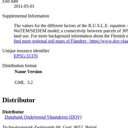
End date
2011-05-01
Supplemental Information
The values for the different factors of the R.U.S.L.E. equation
WaTEM/SEDEM model; a connectivity between parcels of 30%; P-fa
land use. For more background information about the Flemish ero
find more regional soil maps of Flanders : https://www.dov.vla
Unique resource identifier
EPSG:31370
Distribution format
Name
Version
GML
3.2
Distributor
Distributor
Databank Ondergrond Vlaanderen (DOV)
Technologiepark-Zwijnaarde 68
,
Gent
,
9052
,
België