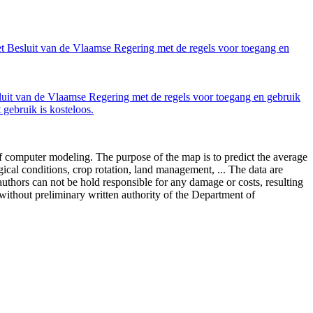
et Besluit van de Vlaamse Regering met de regels voor toegang en
luit van de Vlaamse Regering met de regels voor toegang en gebruik
gebruik is kosteloos.
 of computer modeling. The purpose of the map is to predict the average
ical conditions, crop rotation, land management, ... The data are
thors can not be hold responsible for any damage or costs, resulting
 without preliminary written authority of the Department of