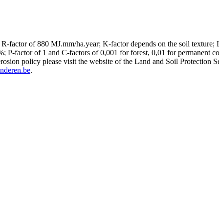
 : R-factor of 880 MJ.mm/ha.year; K-factor depends on the soil texture;
ctor of 1 and C-factors of 0,001 for forest, 0,01 for permanent cover 
sion policy please visit the website of the Land and Soil Protection S
anderen.be
.