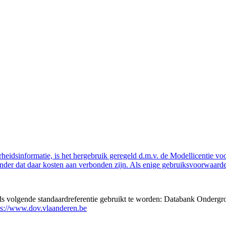
eidsinformatie, is het hergebruik geregeld d.m.v. de Modellicentie voor
nder dat daar kosten aan verbonden zijn. Als enige gebruiksvoorwaarde
eds volgende standaardreferentie gebruikt te worden: Databank Ondergr
ps://www.dov.vlaanderen.be