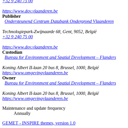
+32 9 240 75 00
https://www.dov.vlaanderen.be
Publisher
Ondersteunend Centrum Databank Ondergrond Vlaanderen
Technologiepark-Zwijnaarde 68
,
Gent
,
9052
,
België
+32 9 240 75 00
https://www.dov.vlaanderen.be
Custodian
Bureau for Environment and Spatial Development – Flanders
Koning Albert II-laan 20 bus 8
,
Brussel
,
1000
,
België
https://www.omgevingvlaanderen.be
Owner
Bureau for Environment and Spatial Development – Flanders
Koning Albert II-laan 20 bus 8
,
Brussel
,
1000
,
België
https://www.omgevingvlaanderen.be
Maintenance and update frequency
Annually
GEMET - INSPIRE themes, version 1.0