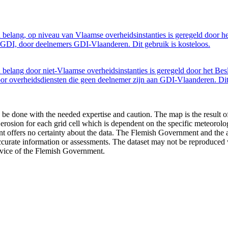
belang, op niveau van Vlaamse overheidsinstanties is geregeld door h
GDI, door deelnemers GDI-Vlaanderen. Dit gebruik is kosteloos.
belang door niet-Vlaamse overheidsinstanties is geregeld door het Bes
 overheidsdiensten die geen deelnemer zijn aan GDI-Vlaanderen. Dit 
 to be done with the needed expertise and caution. The map is the result
erosion for each grid cell which is dependent on the specific meteorolog
 offers no certainty about the data. The Flemish Government and the au
naccurate information or assessments. The dataset may not be reproduced
vice of the Flemish Government.