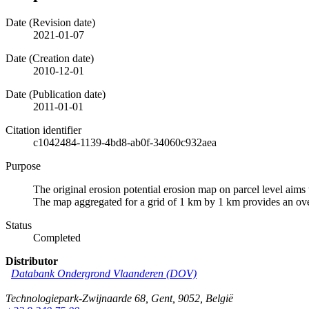
Date (Revision date)
2021-01-07
Date (Creation date)
2010-12-01
Date (Publication date)
2011-01-01
Citation identifier
c1042484-1139-4bd8-ab0f-34060c932aea
Purpose
The original erosion potential erosion map on parcel level aims t
The map aggregated for a grid of 1 km by 1 km provides an ove
Status
Completed
Distributor
Databank Ondergrond Vlaanderen (DOV)
Technologiepark-Zwijnaarde 68
,
Gent
,
9052
,
België