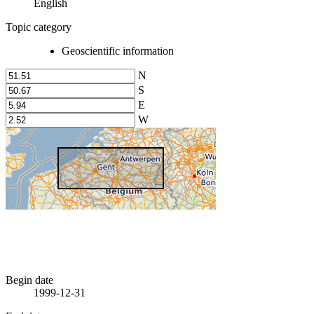
English
Topic category
Geoscientific information
N
S
E
W
Begin date
1999-12-31