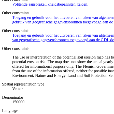
Volgende aansprakelijkheidsbepalingen gelden.
Other constraints
Toegang en gebruik voor het uitvoeren van taken van algemeen 
gebruik van geografische gegevensbronnen toegevoegd aan de 
Other constraints
Toegang en gebruik voor het uitvoeren van taken van algemeen 
van geografische gegevensbronnen toegevoegd aan de GDI, door
Other constraints
The use or interpretation of the potential soil erosion map has
potential erosion risk. The map does not show the actual yearly 
offered for informational purpose only. The Flemish Government
from the use of the information offered, neither for possible i
Environment, Nature and Energy, Land and Soil Protection Ser
Spatial representation type
Vector
Denominator
150000
Language