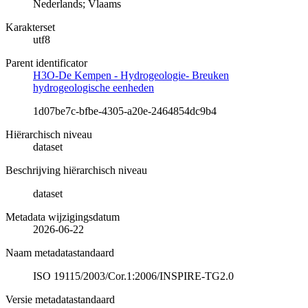
Nederlands; Vlaams
Karakterset
utf8
Parent identificator
H3O-De Kempen - Hydrogeologie- Breuken
hydrogeologische eenheden
1d07be7c-bfbe-4305-a20e-2464854dc9b4
Hiërarchisch niveau
dataset
Beschrijving hiërarchisch niveau
dataset
Metadata wijzigingsdatum
2026-06-22
Naam metadatastandaard
ISO 19115/2003/Cor.1:2006/INSPIRE-TG2.0
Versie metadatastandaard