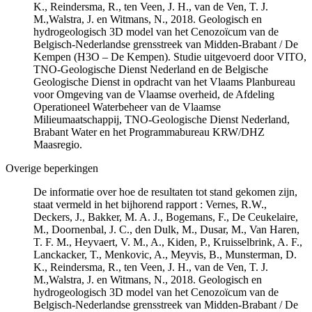
K., Reindersma, R., ten Veen, J. H., van de Ven, T. J.
M.,Walstra, J. en Witmans, N., 2018. Geologisch en
hydrogeologisch 3D model van het Cenozoïcum van de
Belgisch-Nederlandse grensstreek van Midden-Brabant / De
Kempen (H3O – De Kempen). Studie uitgevoerd door VITO,
TNO-Geologische Dienst Nederland en de Belgische
Geologische Dienst in opdracht van het Vlaams Planbureau
voor Omgeving van de Vlaamse overheid, de Afdeling
Operationeel Waterbeheer van de Vlaamse
Milieumaatschappij, TNO-Geologische Dienst Nederland,
Brabant Water en het Programmabureau KRW/DHZ
Maasregio.
Overige beperkingen
De informatie over hoe de resultaten tot stand gekomen zijn,
staat vermeld in het bijhorend rapport : Vernes, R.W.,
Deckers, J., Bakker, M. A. J., Bogemans, F., De Ceukelaire,
M., Doornenbal, J. C., den Dulk, M., Dusar, M., Van Haren,
T. F. M., Heyvaert, V. M., A., Kiden, P., Kruisselbrink, A. F.,
Lanckacker, T., Menkovic, A., Meyvis, B., Munsterman, D.
K., Reindersma, R., ten Veen, J. H., van de Ven, T. J.
M.,Walstra, J. en Witmans, N., 2018. Geologisch en
hydrogeologisch 3D model van het Cenozoïcum van de
Belgisch-Nederlandse grensstreek van Midden-Brabant / De