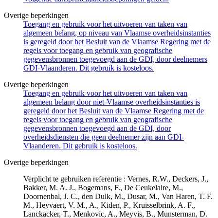
Overige beperkingen
Toegang en gebruik voor het uitvoeren van taken van
algemeen belang, op niveau van Vlaamse overheidsinstanties
is geregeld door het Besluit van de Vlaamse Regering met de
regels voor toegang en gebruik van geografische
gegevensbronnen toegevoegd aan de GDI, door deelnemers
GDI-Vlaanderen. Dit gebruik is kosteloos.
Overige beperkingen
Toegang en gebruik voor het uitvoeren van taken van
algemeen belang door niet-Vlaamse overheidsinstanties is
geregeld door het Besluit van de Vlaamse Regering met de
regels voor toegang en gebruik van geografische
gegevensbronnen toegevoegd aan de GDI, door
overheidsdiensten die geen deelnemer zijn aan GDI-
Vlaanderen. Dit gebruik is kosteloos.
Overige beperkingen
Verplicht te gebruiken referentie : Vernes, R.W., Deckers, J.,
Bakker, M. A. J., Bogemans, F., De Ceukelaire, M.,
Doornenbal, J. C., den Dulk, M., Dusar, M., Van Haren, T. F.
M., Heyvaert, V. M., A., Kiden, P., Kruisselbrink, A. F.,
Lanckacker, T., Menkovic, A., Meyvis, B., Munsterman, D.