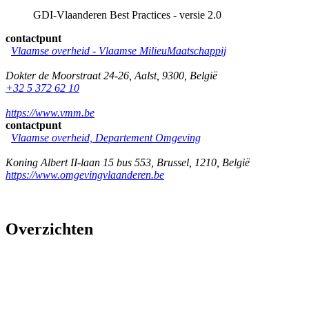
GDI-Vlaanderen Best Practices - versie 2.0
contactpunt
Vlaamse overheid - Vlaamse MilieuMaatschappij
Dokter de Moorstraat 24-26
,
Aalst
,
9300
,
België
+32 5 372 62 10
https://www.vmm.be
contactpunt
Vlaamse overheid, Departement Omgeving
Koning Albert II-laan 15 bus 553
,
Brussel
,
1210
,
België
https://www.omgevingvlaanderen.be
Overzichten