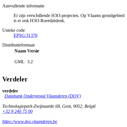
Aanvullende informatie
Er zijn verschillende H3O-projecten. Op Vlaams grondgebied
is er ook H3O-Roerdalslenk.
Unieke code
EPSG:31370
Distributieformaat
Naam
Versie
GML
3.2
Verdeler
verdeler
Databank Ondergrond Vlaanderen (DOV)
Technologiepark-Zwijnaarde 68
,
Gent
,
9052
,
België
+32 9 240 75 00
https://www.dov.vlaanderen.be