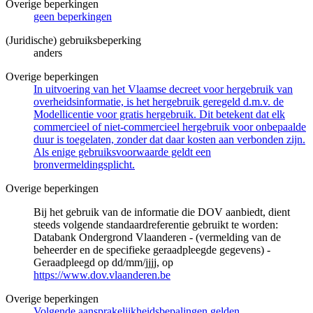
Overige beperkingen
geen beperkingen
(Juridische) gebruiksbeperking
anders
Overige beperkingen
In uitvoering van het Vlaamse decreet voor hergebruik van
overheidsinformatie, is het hergebruik geregeld d.m.v. de
Modellicentie voor gratis hergebruik. Dit betekent dat elk
commercieel of niet-commercieel hergebruik voor onbepaalde
duur is toegelaten, zonder dat daar kosten aan verbonden zijn.
Als enige gebruiksvoorwaarde geldt een
bronvermeldingsplicht.
Overige beperkingen
Bij het gebruik van de informatie die DOV aanbiedt, dient
steeds volgende standaardreferentie gebruikt te worden:
Databank Ondergrond Vlaanderen - (vermelding van de
beheerder en de specifieke geraadpleegde gegevens) -
Geraadpleegd op dd/mm/jjjj, op
https://www.dov.vlaanderen.be
Overige beperkingen
Volgende aansprakelijkheidsbepalingen gelden.