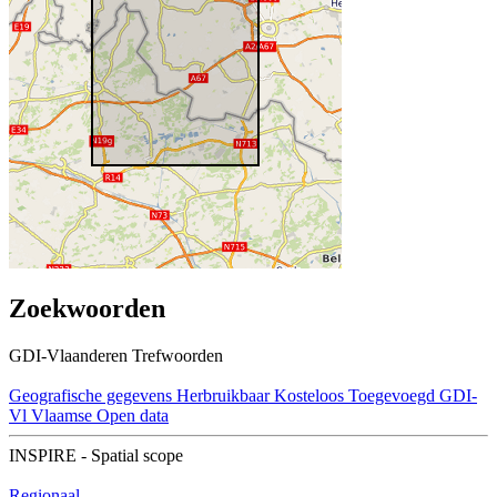
Zoekwoorden
GDI-Vlaanderen Trefwoorden
Geografische gegevens
Herbruikbaar
Kosteloos
Toegevoegd GDI-
Vl
Vlaamse Open data
INSPIRE - Spatial scope
Regionaal