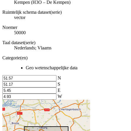
Kempen (H3O – De Kempen)
Ruimtelijk schema dataset(serie)
vector
Noemer
50000
Taal dataset(serie)
Nederlands; Vlaams
Categorie(en)
Geo wetenschappelijke data
N
S
E
W