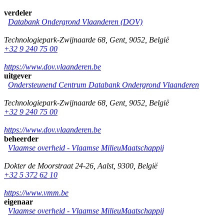
verdeler
Databank Ondergrond Vlaanderen (DOV)
Technologiepark-Zwijnaarde 68
,
Gent
,
9052
,
België
+32 9 240 75 00
https://www.dov.vlaanderen.be
uitgever
Ondersteunend Centrum Databank Ondergrond Vlaanderen
Technologiepark-Zwijnaarde 68
,
Gent
,
9052
,
België
+32 9 240 75 00
https://www.dov.vlaanderen.be
beheerder
Vlaamse overheid - Vlaamse MilieuMaatschappij
Dokter de Moorstraat 24-26
,
Aalst
,
9300
,
België
+32 5 372 62 10
https://www.vmm.be
eigenaar
Vlaamse overheid - Vlaamse MilieuMaatschappij