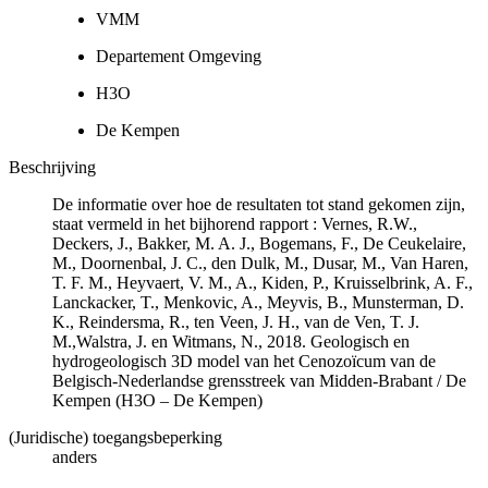
VMM
Departement Omgeving
H3O
De Kempen
Beschrijving
De informatie over hoe de resultaten tot stand gekomen zijn,
staat vermeld in het bijhorend rapport : Vernes, R.W.,
Deckers, J., Bakker, M. A. J., Bogemans, F., De Ceukelaire,
M., Doornenbal, J. C., den Dulk, M., Dusar, M., Van Haren,
T. F. M., Heyvaert, V. M., A., Kiden, P., Kruisselbrink, A. F.,
Lanckacker, T., Menkovic, A., Meyvis, B., Munsterman, D.
K., Reindersma, R., ten Veen, J. H., van de Ven, T. J.
M.,Walstra, J. en Witmans, N., 2018. Geologisch en
hydrogeologisch 3D model van het Cenozoïcum van de
Belgisch-Nederlandse grensstreek van Midden-Brabant / De
Kempen (H3O – De Kempen)
(Juridische) toegangsbeperking
anders