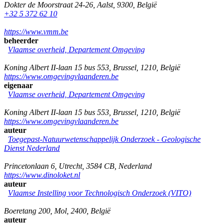
Dokter de Moorstraat 24-26
,
Aalst
,
9300
,
België
+32 5 372 62 10
https://www.vmm.be
beheerder
Vlaamse overheid, Departement Omgeving
Koning Albert II-laan 15 bus 553
,
Brussel
,
1210
,
België
https://www.omgevingvlaanderen.be
eigenaar
Vlaamse overheid, Departement Omgeving
Koning Albert II-laan 15 bus 553
,
Brussel
,
1210
,
België
https://www.omgevingvlaanderen.be
auteur
Toegepast-Natuurwetenschappelijk Onderzoek - Geologische
Dienst Nederland
Princetonlaan 6
,
Utrecht
,
3584 CB
,
Nederland
https://www.dinoloket.nl
auteur
Vlaamse Instelling voor Technologisch Onderzoek (VITO)
Boeretang 200
,
Mol
,
2400
,
België
auteur