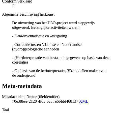
Conform verklaard
Ja
Algemene beschrijving herkomst
De uitvoering van het H3O-project werd stapgewijs
uitgevoerd. Belangrijke activiteiten waren:
- Data-inventarisatie en –vergaring
- Correlatie tussen Vlaamse en Nederlandse
(hydro)geologische eenheden
- (Her)Interpretatie van bestaande gegevens op basis van deze
correlaties
- Op basis van de herinterpretaties 3D-modellen maken van
de ondergrond
Meta-metadata
Metadata identificator (fileIdentifier)
70e38bee-2120-4f03-bc8f-e6bfdd468137
XML
Taal