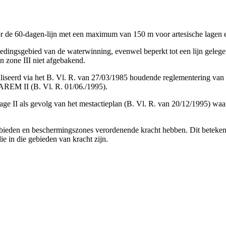
door de 60-dagen-lijn met een maximum van 150 m voor artesische lagen
 voedingsgebied van de waterwinning, evenwel beperkt tot een lijn gele
n zone III niet afgebakend.
aliseerd via het B. Vl. R. van 27/03/1985 houdende reglementering v
REM II (B. Vl. R. 01/06./1995).
ge II als gevolg van het mestactieplan (B. Vl. R. van 20/12/1995) waar
eden en beschermingszones verordenende kracht hebben. Dit betekent d
ie in die gebieden van kracht zijn.