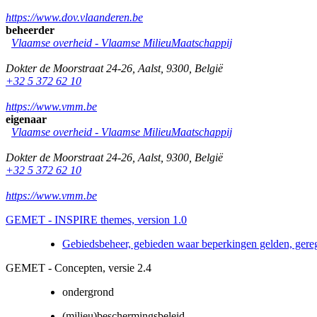
https://www.dov.vlaanderen.be
beheerder
Vlaamse overheid - Vlaamse MilieuMaatschappij
Dokter de Moorstraat 24-26
,
Aalst
,
9300
,
België
+32 5 372 62 10
https://www.vmm.be
eigenaar
Vlaamse overheid - Vlaamse MilieuMaatschappij
Dokter de Moorstraat 24-26
,
Aalst
,
9300
,
België
+32 5 372 62 10
https://www.vmm.be
GEMET - INSPIRE themes, version 1.0
Gebiedsbeheer, gebieden waar beperkingen gelden, gere
GEMET - Concepten, versie 2.4
ondergrond
(milieu)beschermingsbeleid