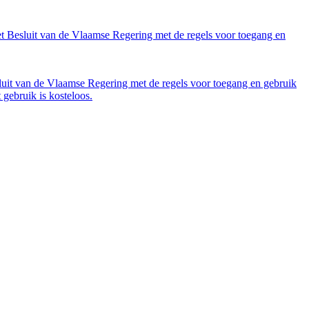
et Besluit van de Vlaamse Regering met de regels voor toegang en
luit van de Vlaamse Regering met de regels voor toegang en gebruik
gebruik is kosteloos.