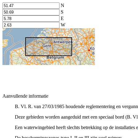
N
S
E
W
Aanvullende informatie
B. Vl. R. van 27/03/1985 houdende reglementering en vergunn
Deze gebieden worden aangeduid met een speciaal bord (B. V
Een waterwingebied heeft slechts betrekking op de installatie
De beschermingszones type I, II en III zijn veel ruimer: