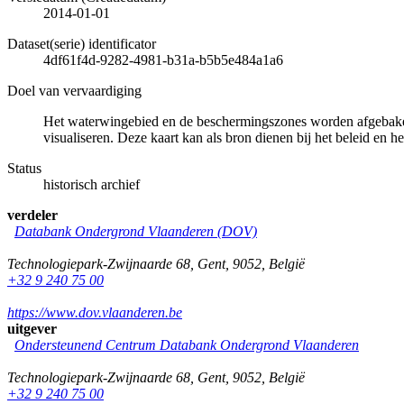
2014-01-01
Dataset(serie) identificator
4df61f4d-9282-4981-b31a-b5b5e484a1a6
Doel van vervaardiging
Het waterwingebied en de beschermingszones worden afgebakend
visualiseren. Deze kaart kan als bron dienen bij het beleid en 
Status
historisch archief
verdeler
Databank Ondergrond Vlaanderen (DOV)
Technologiepark-Zwijnaarde 68
,
Gent
,
9052
,
België
+32 9 240 75 00
https://www.dov.vlaanderen.be
uitgever
Ondersteunend Centrum Databank Ondergrond Vlaanderen
Technologiepark-Zwijnaarde 68
,
Gent
,
9052
,
België
+32 9 240 75 00