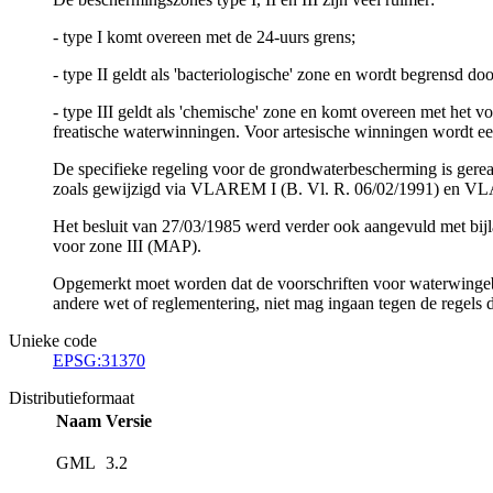
- type I komt overeen met de 24-uurs grens;
- type II geldt als 'bacteriologische' zone en wordt begrensd 
- type III geldt als 'chemische' zone en komt overeen met het
freatische waterwinningen. Voor artesische winningen wordt ee
De specifieke regeling voor de grondwaterbescherming is gere
zoals gewijzigd via VLAREM I (B. Vl. R. 06/02/1991) en VLA
Het besluit van 27/03/1985 werd verder ook aangevuld met bijla
voor zone III (MAP).
Opgemerkt moet worden dat de voorschriften voor waterwingebi
andere wet of reglementering, niet mag ingaan tegen de regels d
Unieke code
EPSG:31370
Distributieformaat
Naam
Versie
GML
3.2