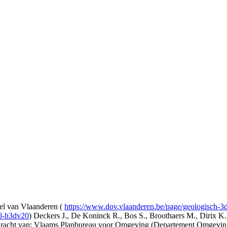
l van Vlaanderen (
https://www.dov.vlaanderen.be/page/geologisch-
el-h3dv20
) Deckers J., De Koninck R., Bos S., Broothaers M., Dirix K.
opdracht van: Vlaams Planbureau voor Omgeving (Departement Omgev