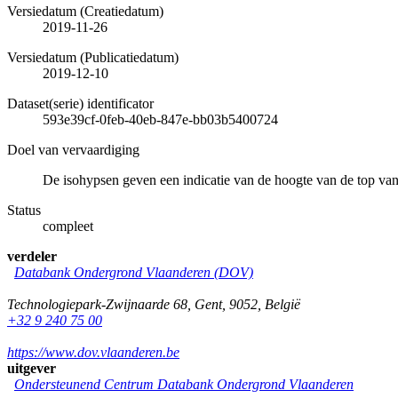
Versiedatum (Creatiedatum)
2019-11-26
Versiedatum (Publicatiedatum)
2019-12-10
Dataset(serie) identificator
593e39cf-0feb-40eb-847e-bb03b5400724
Doel van vervaardiging
De isohypsen geven een indicatie van de hoogte van de top v
Status
compleet
verdeler
Databank Ondergrond Vlaanderen (DOV)
Technologiepark-Zwijnaarde 68
,
Gent
,
9052
,
België
+32 9 240 75 00
https://www.dov.vlaanderen.be
uitgever
Ondersteunend Centrum Databank Ondergrond Vlaanderen