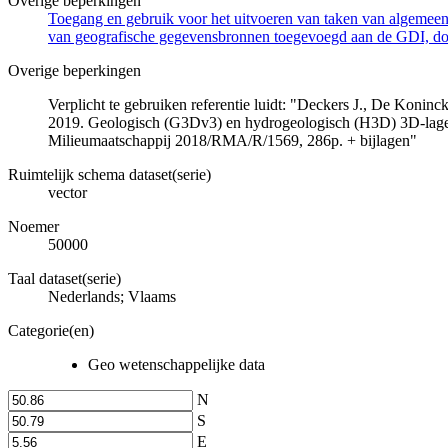
Overige beperkingen
Toegang en gebruik voor het uitvoeren van taken van algemeen 
van geografische gegevensbronnen toegevoegd aan de GDI, door
Overige beperkingen
Verplicht te gebruiken referentie luidt: "Deckers J., De Koni
2019. Geologisch (G3Dv3) en hydrogeologisch (H3D) 3D-lage
Milieumaatschappij 2018/RMA/R/1569, 286p. + bijlagen"
Ruimtelijk schema dataset(serie)
vector
Noemer
50000
Taal dataset(serie)
Nederlands; Vlaams
Categorie(en)
Geo wetenschappelijke data
N
S
E