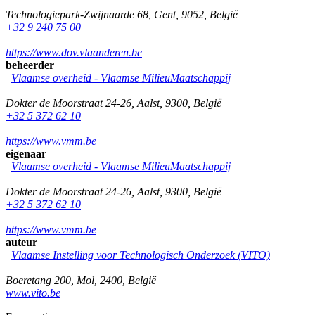
Technologiepark-Zwijnaarde 68
,
Gent
,
9052
,
België
+32 9 240 75 00
https://www.dov.vlaanderen.be
beheerder
Vlaamse overheid - Vlaamse MilieuMaatschappij
Dokter de Moorstraat 24-26
,
Aalst
,
9300
,
België
+32 5 372 62 10
https://www.vmm.be
eigenaar
Vlaamse overheid - Vlaamse MilieuMaatschappij
Dokter de Moorstraat 24-26
,
Aalst
,
9300
,
België
+32 5 372 62 10
https://www.vmm.be
auteur
Vlaamse Instelling voor Technologisch Onderzoek (VITO)
Boeretang 200
,
Mol
,
2400
,
België
www.vito.be