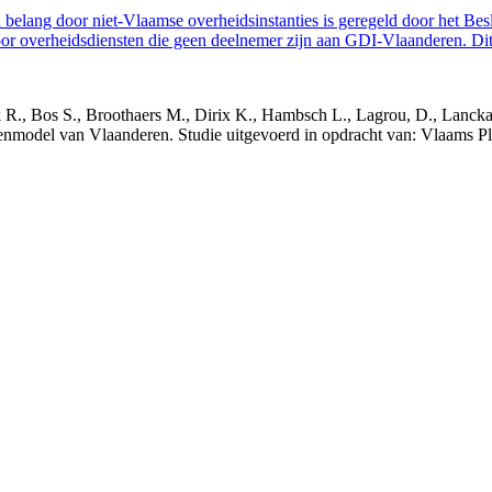
belang door niet-Vlaamse overheidsinstanties is geregeld door het Bes
 overheidsdiensten die geen deelnemer zijn aan GDI-Vlaanderen. Dit 
nck R., Bos S., Broothaers M., Dirix K., Hambsch L., Lagrou, D., Lanck
nmodel van Vlaanderen. Studie uitgevoerd in opdracht van: Vlaams