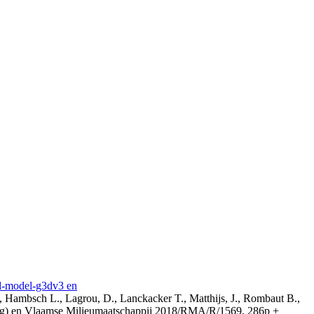
3d-model-g3dv3 en
, Hambsch L., Lagrou, D., Lanckacker T., Matthijs, J., Rombaut B.,
ing) en Vlaamse Milieumaatschappij 2018/RMA/R/1569, 286p +