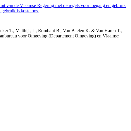
luit van de Vlaamse Regering met de regels voor toegang en gebruik
gebruik is kosteloos.
acker T., Matthijs, J., Rombaut B., Van Baelen K. & Van Haren T.,
 Planbureau voor Omgeving (Departement Omgeving) en Vlaamse