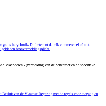
 gratis hergebruik. Dit betekent dat elk commercieel of niet-
 geldt een bronvermeldingsplicht.
ond Vlaanderen - (vermelding van de beheerder en de specifieke
et Besluit van de Vlaamse Regering met de regels voor toegang en