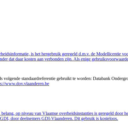
eidsinformatie, is het hergebruik geregeld d.m.v. de Modellicentie voor
nder dat daar kosten aan verbonden zijn. Als enige gebruiksvoorwaarde
eds volgende standaardreferentie gebruikt te worden: Databank Ondergr
ps://www.dov.vlaanderen.be
belang, op niveau van Vlaamse overheidsinstanties is geregeld door h
GDI, door deelnemers GDI-Vlaanderen. Dit gebruik is kosteloos.