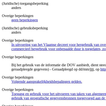
(Juridische) toegangsbeperking
anders
Overige beperkingen
geen beperkingen
(Juridische) gebruiksbeperking
anders
Overige beperkingen
In uitvoering van het Vlaamse decreet voor hergebruik van overh
commercieel hergebruik voor onbepaalde duur is toegelaten, zo
Overige beperkingen
Bij het gebruik van de informatie die DOV aanbiedt, dient ste
geraadpleegde gegevens) - Geraadpleegd op dd/mm/jjjj, op
htt
Overige beperkingen
Volgende aansprakelijkheidsbepalingen gelden.
Overige beperkingen
Toegang en gebruik voor het uitvoeren van taken van algemeen 
gebruik van geografische gegevensbronnen toegevoegd aan de 