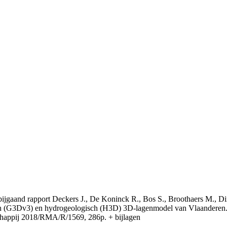
t bijgaand rapport Deckers J., De Koninck R., Bos S., Broothaers M., Di
 (G3Dv3) en hydrogeologisch (H3D) 3D-lagenmodel van Vlaanderen. S
appij 2018/RMA/R/1569, 286p. + bijlagen