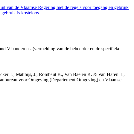
luit van de Vlaamse Regering met de regels voor toegang en gebruik
gebruik is kosteloos.
ond Vlaanderen - (vermelding van de beheerder en de specifieke
acker T., Matthijs, J., Rombaut B., Van Baelen K. & Van Haren T.,
 Planbureau voor Omgeving (Departement Omgeving) en Vlaamse