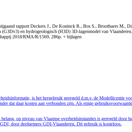
t bijgaand rapport Deckers J., De Koninck R., Bos S., Broothaers M., Di
 (G3Dv3) en hydrogeologisch (H3D) 3D-lagenmodel van Vlaanderen. S
appij 2018/RMA/R/1569, 286p. + bijlagen
eidsinformatie, is het hergebruik geregeld d.m.v. de Modellicentie voor
nder dat daar kosten aan verbonden zijn. Als enige gebruiksvoorwaarde
belang, op niveau van Vlaamse overheidsinstanties is geregeld door h
GDI, door deelnemers GDI-Vlaanderen. Dit gebruik is kosteloos.