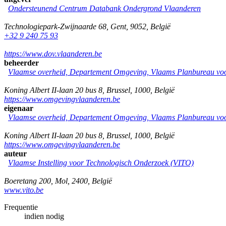
Ondersteunend Centrum Databank Ondergrond Vlaanderen
Technologiepark-Zwijnaarde 68
,
Gent
,
9052
,
België
+32 9 240 75 93
https://www.dov.vlaanderen.be
beheerder
Vlaamse overheid, Departement Omgeving, Vlaams Planbureau v
Koning Albert II-laan 20 bus 8
,
Brussel
,
1000
,
België
https://www.omgevingvlaanderen.be
eigenaar
Vlaamse overheid, Departement Omgeving, Vlaams Planbureau v
Koning Albert II-laan 20 bus 8
,
Brussel
,
1000
,
België
https://www.omgevingvlaanderen.be
auteur
Vlaamse Instelling voor Technologisch Onderzoek (VITO)
Boeretang 200
,
Mol
,
2400
,
België
www.vito.be
Frequentie
indien nodig