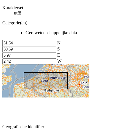
Karakterset
utf8
Categorie(en)
Geo wetenschappelijke data
N
S
E
W
Geografische identifier