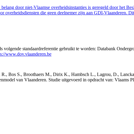
belang door niet-Vlaamse overheidsinstanties is geregeld door het Bes
 overheidsdiensten die geen deelnemer zijn aan GDI-Vlaanderen. Dit 
eds volgende standaardreferentie gebruikt te worden: Databank Ondergr
ps://www.dov.vlaanderen.be
nck R., Bos S., Broothaers M., Dirix K., Hambsch L., Lagrou, D., Lanck
nmodel van Vlaanderen. Studie uitgevoerd in opdracht van: Vlaams