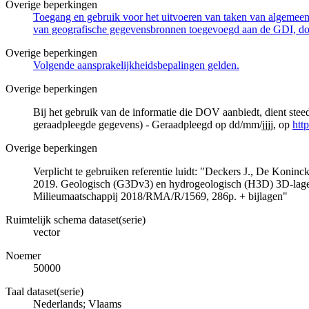
Overige beperkingen
Toegang en gebruik voor het uitvoeren van taken van algemeen 
van geografische gegevensbronnen toegevoegd aan de GDI, door
Overige beperkingen
Volgende aansprakelijkheidsbepalingen gelden.
Overige beperkingen
Bij het gebruik van de informatie die DOV aanbiedt, dient ste
geraadpleegde gegevens) - Geraadpleegd op dd/mm/jjjj, op
htt
Overige beperkingen
Verplicht te gebruiken referentie luidt: "Deckers J., De Koni
2019. Geologisch (G3Dv3) en hydrogeologisch (H3D) 3D-lage
Milieumaatschappij 2018/RMA/R/1569, 286p. + bijlagen"
Ruimtelijk schema dataset(serie)
vector
Noemer
50000
Taal dataset(serie)
Nederlands; Vlaams