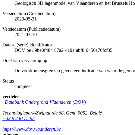
Geologisch 3D lagenmodel van Vlaanderen en het Brussels Ho
Versiedatum (Creatiedatum)
2020-05-31
Versiedatum (Publicatiedatum)
2021-03-10
Dataset(serie) identificator
DOV-be
/
9be0f484-87a2-419a-abf8-0456a76fcf35
Doel van vervaardiging
De voorkomensgrenzen geven een indicatie van waar de gemodel
Status
compleet
verdeler
Databank Ondergrond Vlaanderen (DOV)
Technologiepark-Zwijnaarde 68
,
Gent
,
9052
,
België
+32 9 240 75 93
https://www.dov.vlaanderen.be
uitgever