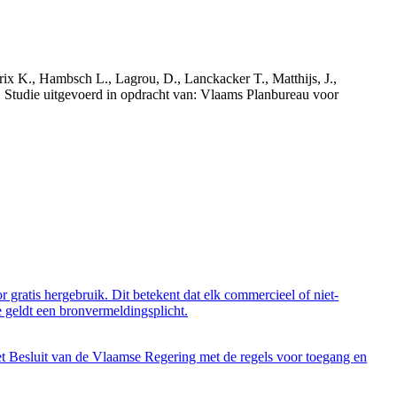
rix K., Hambsch L., Lagrou, D., Lanckacker T., Matthijs, J.,
tudie uitgevoerd in opdracht van: Vlaams Planbureau voor
 gratis hergebruik. Dit betekent dat elk commercieel of niet-
 geldt een bronvermeldingsplicht.
et Besluit van de Vlaamse Regering met de regels voor toegang en