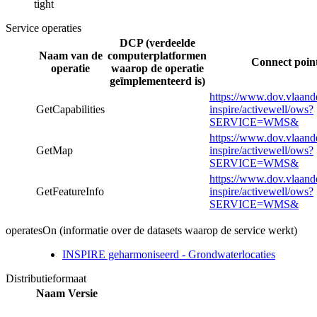
tight
Service operaties
DCP (verdeelde
Naam van de
computerplatformen
Connect point
operatie
waarop de operatie
geïmplementeerd is)
https://www.dov.vlaand
GetCapabilities
inspire/activewell/ows?
SERVICE=WMS&
https://www.dov.vlaand
GetMap
inspire/activewell/ows?
SERVICE=WMS&
https://www.dov.vlaand
GetFeatureInfo
inspire/activewell/ows?
SERVICE=WMS&
operatesOn (informatie over de datasets waarop de service werkt)
INSPIRE geharmoniseerd - Grondwaterlocaties
Distributieformaat
Naam
Versie