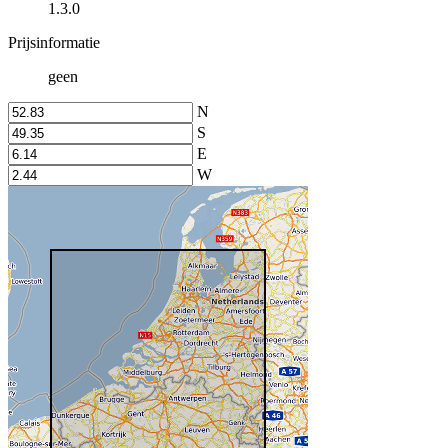
1.3.0
Prijsinformatie
geen
N
S
E
W