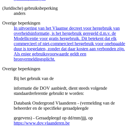
(Juridische) gebruiksbeperking
anders
Overige beperkingen
In uitvoering van het Vlaamse decreet voor hergebruik van
overheidsinformatie, is het hergebruik geregeld d.m.v. de
Modellicentie voor gratis hergebruik. Dit betekent dat elk
commercieel of niet-commercieel hergebruik voor onebpaalde
duur is toegelaten, zonder dat daar kosten aan verbonden zijn.
Als enige gebruiksvoorwaarde geldt een
bronvermeldingsplicht.
Overige beperkingen
Bij het gebruik van de
informatie die DOV aanbiedt, dient steeds volgende
standaardreferentie gebruikt te worden:
Databank Ondergrond Vlaanderen - (vermelding van de
beheerder en de specifieke geraadpleegde
gegevens) - Geraadpleegd op dd/mm/jjjj, op
https://www.dov.vlaanderen.be