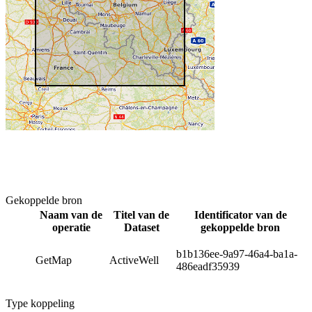
Gekoppelde bron
Naam van de
Titel van de
Identificator van de
operatie
Dataset
gekoppelde bron
b1b136ee-9a97-46a4-ba1a-
GetMap
ActiveWell
486eadf35939
Type koppeling