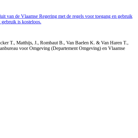
luit van de Vlaamse Regering met de regels voor toegang en gebruik
gebruik is kosteloos.
acker T., Matthijs, J., Rombaut B., Van Baelen K. & Van Haren T.,
 Planbureau voor Omgeving (Departement Omgeving) en Vlaamse