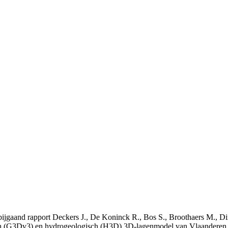
t bijgaand rapport Deckers J., De Koninck R., Bos S., Broothaers M., Di
 (G3Dv3) en hydrogeologisch (H3D) 3D-lagenmodel van Vlaanderen. S