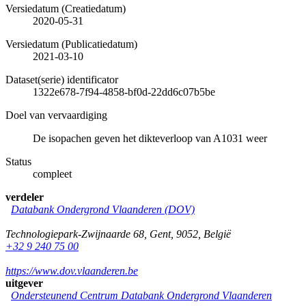
Versiedatum (Creatiedatum)
2020-05-31
Versiedatum (Publicatiedatum)
2021-03-10
Dataset(serie) identificator
1322e678-7f94-4858-bf0d-22dd6c07b5be
Doel van vervaardiging
De isopachen geven het dikteverloop van A1031 weer
Status
compleet
verdeler
Databank Ondergrond Vlaanderen (DOV)
Technologiepark-Zwijnaarde 68
,
Gent
,
9052
,
België
+32 9 240 75 00
https://www.dov.vlaanderen.be
uitgever
Ondersteunend Centrum Databank Ondergrond Vlaanderen