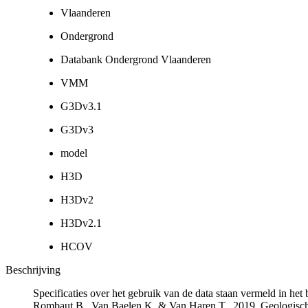
Vlaanderen
Ondergrond
Databank Ondergrond Vlaanderen
VMM
G3Dv3.1
G3Dv3
model
H3D
H3Dv2
H3Dv2.1
HCOV
Beschrijving
Specificaties over het gebruik van de data staan vermeld in he
Rombaut B., Van Baelen K. & Van Haren T., 2019. Geologisch