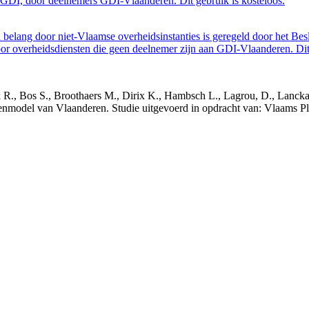
GDI, door deelnemers GDI-Vlaanderen. Dit gebruik is kosteloos.
belang door niet-Vlaamse overheidsinstanties is geregeld door het Bes
 overheidsdiensten die geen deelnemer zijn aan GDI-Vlaanderen. Dit 
nck R., Bos S., Broothaers M., Dirix K., Hambsch L., Lagrou, D., Lanck
nmodel van Vlaanderen. Studie uitgevoerd in opdracht van: Vlaams