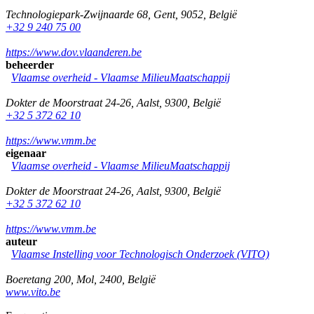
Technologiepark-Zwijnaarde 68
,
Gent
,
9052
,
België
+32 9 240 75 00
https://www.dov.vlaanderen.be
beheerder
Vlaamse overheid - Vlaamse MilieuMaatschappij
Dokter de Moorstraat 24-26
,
Aalst
,
9300
,
België
+32 5 372 62 10
https://www.vmm.be
eigenaar
Vlaamse overheid - Vlaamse MilieuMaatschappij
Dokter de Moorstraat 24-26
,
Aalst
,
9300
,
België
+32 5 372 62 10
https://www.vmm.be
auteur
Vlaamse Instelling voor Technologisch Onderzoek (VITO)
Boeretang 200
,
Mol
,
2400
,
België
www.vito.be