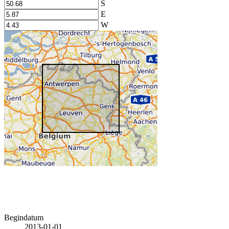
S
E
W
Begindatum
2013-01-01