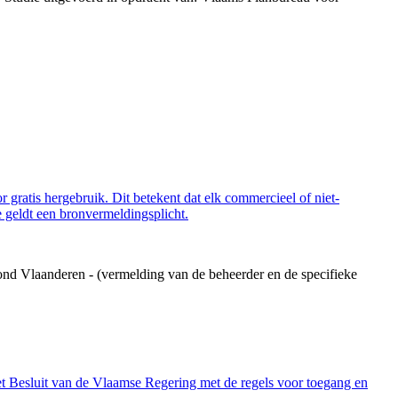
 gratis hergebruik. Dit betekent dat elk commercieel of niet-
 geldt een bronvermeldingsplicht.
ond Vlaanderen - (vermelding van de beheerder en de specifieke
et Besluit van de Vlaamse Regering met de regels voor toegang en