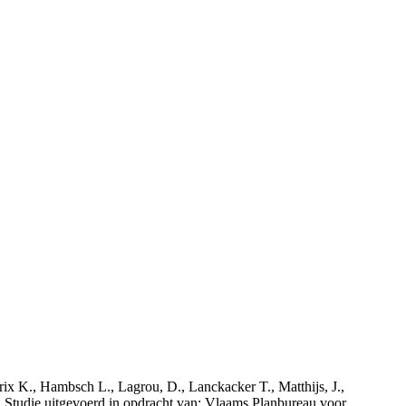
rix K., Hambsch L., Lagrou, D., Lanckacker T., Matthijs, J.,
tudie uitgevoerd in opdracht van: Vlaams Planbureau voor