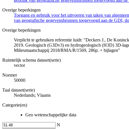
gebruik van geografische gegevensbronnen toegevoegd aan de 
Overige beperkingen
Toegang en gebruik voor het uitvoeren van taken van algemeen 
van geografische gegevensbronnen toegevoegd aan de GDI, door
Overige beperkingen
Verplicht te gebruiken referentie luidt: "Deckers J., De Koni
2019. Geologisch (G3Dv3) en hydrogeologisch (H3D) 3D-lage
Milieumaatschappij 2018/RMA/R/1569, 286p. + bijlagen"
Ruimtelijk schema dataset(serie)
vector
Noemer
50000
Taal dataset(serie)
Nederlands; Vlaams
Categorie(en)
Geo wetenschappelijke data
N