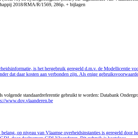
appij 2018/RMA/R/1569, 286p. + bijlagen
eidsinformatie, is het hergebruik geregeld d.m.v. de Modellicentie voor
nder dat daar kosten aan verbonden zijn. Als enige gebruiksvoorwaarde
eds volgende standaardreferentie gebruikt te worden: Databank Ondergr
ps://www.dov.vlaanderen.be
belang, op niveau van Vlaamse overheidsinstanties is geregeld door h