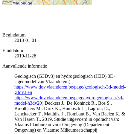
Begindatum
2013-01-01
Einddatum
2019-11-26
Aanvullende informatie
Geologisch (G3Dv3) en hydrogeologisch (H3D) 3D-
lagenmodel van Vlaanderen (
https://www.dov.vlaanderen.be/page/geologisch-3d-model-
g3dv3 en
https://www.dov.vlaanderen.be/page/hydrogeologisch-3d-
model-h3dv20
) Deckers J., De Koninck R., Bos S.,
Broothaers M., Dirix K., Hambsch L., Lagrou, D.,
Lanckacker T., Matthijs, J., Rombaut B., Van Baelen K. &
Van Haren T., 2019. Studie uitgevoerd in opdracht van:
Vlaams Planbureau voor Omgeving (Departement
Omgeving) en Vlaamse Milieumaatschappij