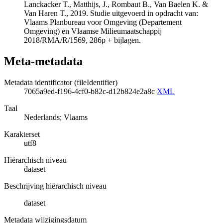
Lanckacker T., Matthijs, J., Rombaut B., Van Baelen K. &
Van Haren T., 2019. Studie uitgevoerd in opdracht van:
Vlaams Planbureau voor Omgeving (Departement
Omgeving) en Vlaamse Milieumaatschappij
2018/RMA/R/1569, 286p + bijlagen.
Meta-metadata
Metadata identificator (fileIdentifier)
7065a9ed-f196-4cf0-b82c-d12b824e2a8c
XML
Taal
Nederlands; Vlaams
Karakterset
utf8
Hiërarchisch niveau
dataset
Beschrijving hiërarchisch niveau
dataset
Metadata wijzigingsdatum