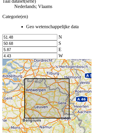
Taal dataset(serie)
Nederlands; Vlaams
Categorie(en)
Geo wetenschappelijke data
N
S
E
W