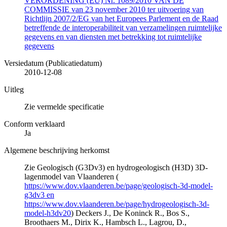
VERORDENING (EU) Nr. 1089/2010 VAN DE
COMMISSIE van 23 november 2010 ter uitvoering van
Richtlijn 2007/2/EG van het Europees Parlement en de Raad
betreffende de interoperabiliteit van verzamelingen ruimtelijke
gegevens en van diensten met betrekking tot ruimtelijke
gegevens
Versiedatum (Publicatiedatum)
2010-12-08
Uitleg
Zie vermelde specificatie
Conform verklaard
Ja
Algemene beschrijving herkomst
Zie Geologisch (G3Dv3) en hydrogeologisch (H3D) 3D-
lagenmodel van Vlaanderen (
https://www.dov.vlaanderen.be/page/geologisch-3d-model-
g3dv3 en
https://www.dov.vlaanderen.be/page/hydrogeologisch-3d-
model-h3dv20
) Deckers J., De Koninck R., Bos S.,
Broothaers M., Dirix K., Hambsch L., Lagrou, D.,