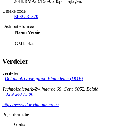
2018/RMA/R/1569, 286p + bijlagen.
Unieke code
EPSG:31370
Distributieformaat
Naam
Versie
GML
3.2
Verdeler
verdeler
Databank Ondergrond Vlaanderen (DOV)
Technologiepark-Zwijnaarde 68
,
Gent
,
9052
,
België
+32 9 240 75 00
https://www.dov.vlaanderen.be
Prijsinformatie
Gratis