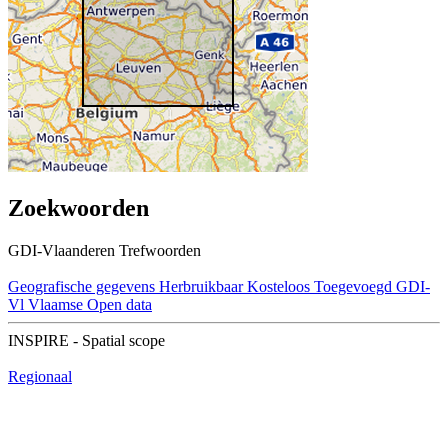
Zoekwoorden
GDI-Vlaanderen Trefwoorden
Geografische gegevens
Herbruikbaar
Kosteloos
Toegevoegd GDI-
Vl
Vlaamse Open data
INSPIRE - Spatial scope
Regionaal