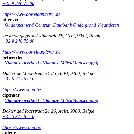
+32 9 240 75 00
https://www.dov.vlaanderen.be
uitgever
Ondersteunend Centrum Databank Ondergrond Vlaanderen
Technologiepark-Zwijnaarde 68
,
Gent
,
9052
,
België
+32 9 240 75 00
https://www.dov.vlaanderen.be
beheerder
Vlaamse overheid - Vlaamse MilieuMaatschappij
Dokter de Moorstraat 24-26
,
Aalst
,
9300
,
België
+32 5 372 62 10
https://www.vmm.be
eigenaar
Vlaamse overheid - Vlaamse MilieuMaatschappij
Dokter de Moorstraat 24-26
,
Aalst
,
9300
,
België
+32 5 372 62 10
https://www.vmm.be
auteur