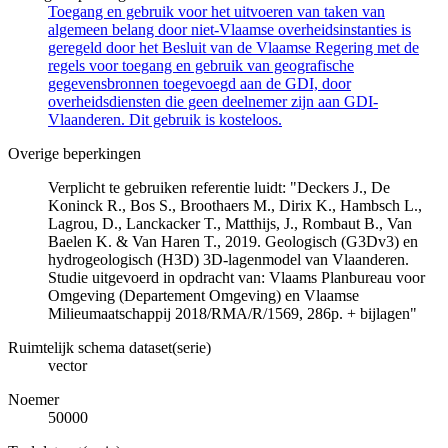
Toegang en gebruik voor het uitvoeren van taken van
algemeen belang door niet-Vlaamse overheidsinstanties is
geregeld door het Besluit van de Vlaamse Regering met de
regels voor toegang en gebruik van geografische
gegevensbronnen toegevoegd aan de GDI, door
overheidsdiensten die geen deelnemer zijn aan GDI-
Vlaanderen. Dit gebruik is kosteloos.
Overige beperkingen
Verplicht te gebruiken referentie luidt: "Deckers J., De
Koninck R., Bos S., Broothaers M., Dirix K., Hambsch L.,
Lagrou, D., Lanckacker T., Matthijs, J., Rombaut B., Van
Baelen K. & Van Haren T., 2019. Geologisch (G3Dv3) en
hydrogeologisch (H3D) 3D-lagenmodel van Vlaanderen.
Studie uitgevoerd in opdracht van: Vlaams Planbureau voor
Omgeving (Departement Omgeving) en Vlaamse
Milieumaatschappij 2018/RMA/R/1569, 286p. + bijlagen"
Ruimtelijk schema dataset(serie)
vector
Noemer
50000