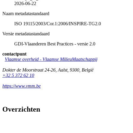
2026-06-22
Naam metadatastandaard
ISO 19115/2003/Cor.1:2006/INSPIRE-TG2.0
Versie metadatastandaard
GDI-Vlaanderen Best Practices - versie 2.0
contactpunt
Vlaamse overheid - Vlaamse MilieuMaatschappij
Dokter de Moorstraat 24-26
,
Aalst
,
9300
,
België
+32 5 372 62 10
https://www.vmm.be
Overzichten