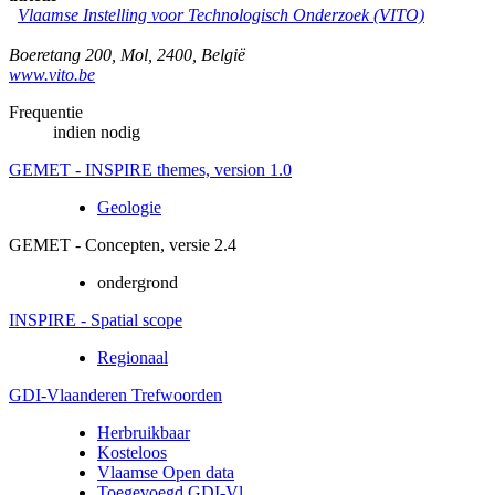
Vlaamse Instelling voor Technologisch Onderzoek (VITO)
Boeretang 200
,
Mol
,
2400
,
België
www.vito.be
Frequentie
indien nodig
GEMET - INSPIRE themes, version 1.0
Geologie
GEMET - Concepten, versie 2.4
ondergrond
INSPIRE - Spatial scope
Regionaal
GDI-Vlaanderen Trefwoorden
Herbruikbaar
Kosteloos
Vlaamse Open data
Toegevoegd GDI-Vl