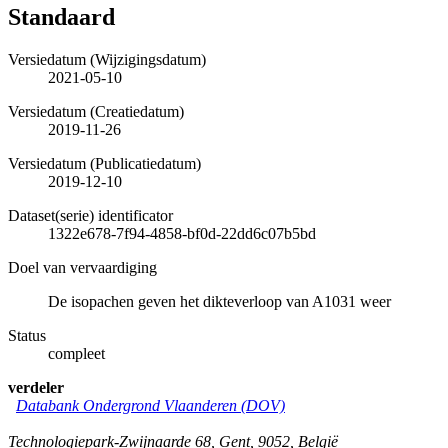
Standaard
Versiedatum (Wijzigingsdatum)
2021-05-10
Versiedatum (Creatiedatum)
2019-11-26
Versiedatum (Publicatiedatum)
2019-12-10
Dataset(serie) identificator
1322e678-7f94-4858-bf0d-22dd6c07b5bd
Doel van vervaardiging
De isopachen geven het dikteverloop van A1031 weer
Status
compleet
verdeler
Databank Ondergrond Vlaanderen (DOV)
Technologiepark-Zwijnaarde 68
,
Gent
,
9052
,
België