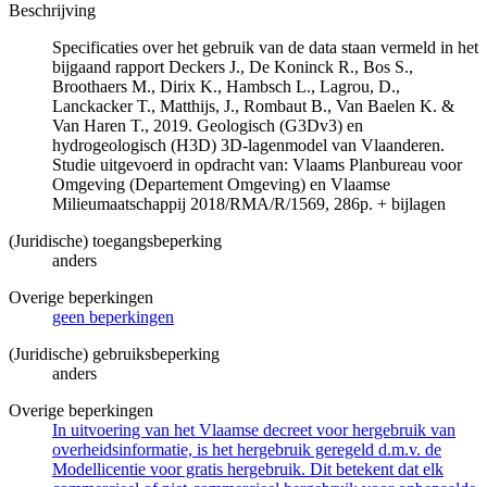
Beschrijving
Specificaties over het gebruik van de data staan vermeld in het
bijgaand rapport Deckers J., De Koninck R., Bos S.,
Broothaers M., Dirix K., Hambsch L., Lagrou, D.,
Lanckacker T., Matthijs, J., Rombaut B., Van Baelen K. &
Van Haren T., 2019. Geologisch (G3Dv3) en
hydrogeologisch (H3D) 3D-lagenmodel van Vlaanderen.
Studie uitgevoerd in opdracht van: Vlaams Planbureau voor
Omgeving (Departement Omgeving) en Vlaamse
Milieumaatschappij 2018/RMA/R/1569, 286p. + bijlagen
(Juridische) toegangsbeperking
anders
Overige beperkingen
geen beperkingen
(Juridische) gebruiksbeperking
anders
Overige beperkingen
In uitvoering van het Vlaamse decreet voor hergebruik van
overheidsinformatie, is het hergebruik geregeld d.m.v. de
Modellicentie voor gratis hergebruik. Dit betekent dat elk