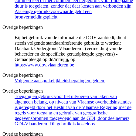
commercieel of niet-commercieel hergebruik voor onbepaalde
duur is toegelaten, zonder dat daar kosten aan verbonden zijn.
Als enige gebruiksvoorwaarde geldt een
bronvermeldingsplicht.
Overige beperkingen
Bij het gebruik van de informatie die DOV aanbiedt, dient
steeds volgende standaardreferentie gebruikt te worden:
Databank Ondergrond Vlaanderen - (vermelding van de
beheerder en de specifieke geraadpleegde gegevens) -
Geraadpleegd op dd/mm/jjjj, op
https://www.dov.vlaanderen.be
Overige beperkingen
Volgende aansprakelijkheidsbepalingen gelden.
Overige beperkingen
Toegang en gebruik voor het uitvoeren van taken van
algemeen belang, op niveau van Vlaamse overheidsinstanties
is geregeld door het Besluit van de Vlaamse Regering met de
regels voor toegang en gebruik van geografische
gegevensbronnen toegevoegd aan de GDI, door deelnemers
GDI-Vlaanderen. Dit gebruik is kosteloos.
Overige beperkingen