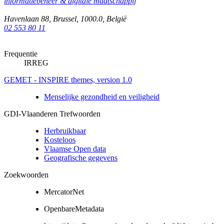
informatiebeheer & digitale maatschappij
Havenlaan 88
,
Brussel
,
1000.0
,
België
02 553 80 11
Frequentie
IRREG
GEMET - INSPIRE themes, version 1.0
Menselijke gezondheid en veiligheid
GDI-Vlaanderen Trefwoorden
Herbruikbaar
Kosteloos
Vlaamse Open data
Geografische gegevens
Zoekwoorden
MercatorNet
OpenbareMetadata