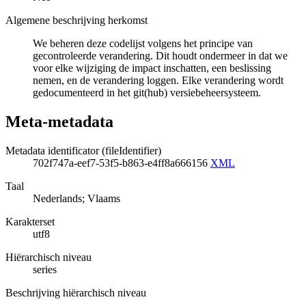
Algemene beschrijving herkomst
We beheren deze codelijst volgens het principe van
gecontroleerde verandering. Dit houdt ondermeer in dat we
voor elke wijziging de impact inschatten, een beslissing
nemen, en de verandering loggen. Elke verandering wordt
gedocumenteerd in het git(hub) versiebeheersysteem.
Meta-metadata
Metadata identificator (fileIdentifier)
702f747a-eef7-53f5-b863-e4ff8a666156
XML
Taal
Nederlands; Vlaams
Karakterset
utf8
Hiërarchisch niveau
series
Beschrijving hiërarchisch niveau