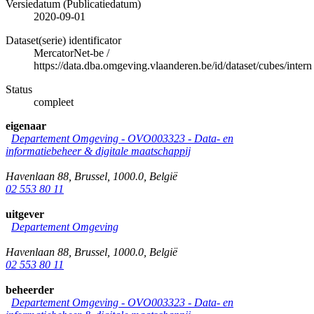
Versiedatum (Publicatiedatum)
2020-09-01
Dataset(serie) identificator
MercatorNet-be
/
https://data.dba.omgeving.vlaanderen.be/id/dataset/cubes/intern
Status
compleet
eigenaar
Departement Omgeving - OVO003323 - Data- en
informatiebeheer & digitale maatschappij
Havenlaan 88
,
Brussel
,
1000.0
,
België
02 553 80 11
uitgever
Departement Omgeving
Havenlaan 88
,
Brussel
,
1000.0
,
België
02 553 80 11
beheerder
Departement Omgeving - OVO003323 - Data- en