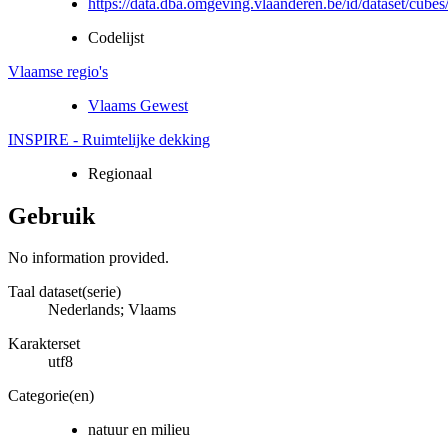
https://data.dba.omgeving.vlaanderen.be/id/dataset/cubes/
Codelijst
Vlaamse regio's
Vlaams Gewest
INSPIRE - Ruimtelijke dekking
Regionaal
Gebruik
No information provided.
Taal dataset(serie)
Nederlands; Vlaams
Karakterset
utf8
Categorie(en)
natuur en milieu