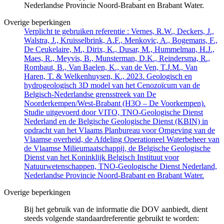
Nederlandse Provincie Noord-Brabant en Brabant Water.
Overige beperkingen
Verplicht te gebruiken referentie : Vernes, R.W., Deckers, J.,
Walstra, J., Kruisselbrink, A.F., Menkovic, A., Bogemans, F.,
De Ceukelaire, M., Dirix, K., Dusar, M., Hummelman, H.J.,
Maes, R., Meyvis, B., Munsterman, D.K., Reindersma, R.,
Rombaut, B., Van Baelen, K., van de Ven, T.J.M., Van
Haren, T. & Welkenhuysen, K., 2023. Geologisch en
hydrogeologisch 3D model van het Cenozoïcum van de
Belgisch-Nederlandse grensstreek van De
Noorderkempen/West-Brabant (H3O – De Voorkempen).
Studie uitgevoerd door VITO, TNO-Geologische Dienst
Nederland en de Belgische Geologische Dienst (KBIN) in
opdracht van het Vlaams Planbureau voor Omgeving van de
Vlaamse overheid, de Afdeling Operationeel Waterbeheer van
de Vlaamse Milieumaatschappij, de Belgische Geologische
Dienst van het Koninklijk Belgisch Instituut voor
Natuurwetenschappen, TNO-Geologische Dienst Nederland,
Nederlandse Provincie Noord-Brabant en Brabant Water.
Overige beperkingen
Bij het gebruik van de informatie die DOV aanbiedt, dient
steeds volgende standaardreferentie gebruikt te worden: