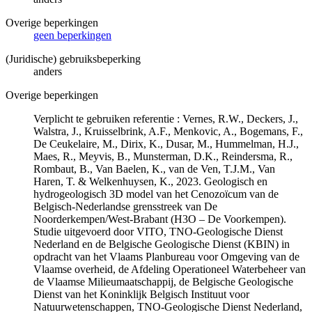
Overige beperkingen
geen beperkingen
(Juridische) gebruiksbeperking
anders
Overige beperkingen
Verplicht te gebruiken referentie : Vernes, R.W., Deckers, J.,
Walstra, J., Kruisselbrink, A.F., Menkovic, A., Bogemans, F.,
De Ceukelaire, M., Dirix, K., Dusar, M., Hummelman, H.J.,
Maes, R., Meyvis, B., Munsterman, D.K., Reindersma, R.,
Rombaut, B., Van Baelen, K., van de Ven, T.J.M., Van
Haren, T. & Welkenhuysen, K., 2023. Geologisch en
hydrogeologisch 3D model van het Cenozoïcum van de
Belgisch-Nederlandse grensstreek van De
Noorderkempen/West-Brabant (H3O – De Voorkempen).
Studie uitgevoerd door VITO, TNO-Geologische Dienst
Nederland en de Belgische Geologische Dienst (KBIN) in
opdracht van het Vlaams Planbureau voor Omgeving van de
Vlaamse overheid, de Afdeling Operationeel Waterbeheer van
de Vlaamse Milieumaatschappij, de Belgische Geologische
Dienst van het Koninklijk Belgisch Instituut voor
Natuurwetenschappen, TNO-Geologische Dienst Nederland,