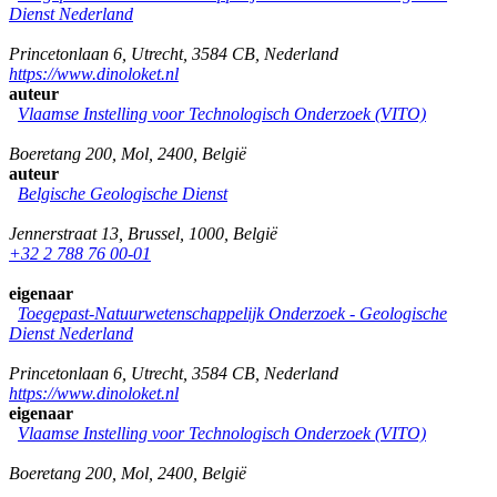
Dienst Nederland
Princetonlaan 6
,
Utrecht
,
3584 CB
,
Nederland
https://www.dinoloket.nl
auteur
Vlaamse Instelling voor Technologisch Onderzoek (VITO)
Boeretang 200
,
Mol
,
2400
,
België
auteur
Belgische Geologische Dienst
Jennerstraat 13
,
Brussel
,
1000
,
België
+32 2 788 76 00-01
eigenaar
Toegepast-Natuurwetenschappelijk Onderzoek - Geologische
Dienst Nederland
Princetonlaan 6
,
Utrecht
,
3584 CB
,
Nederland
https://www.dinoloket.nl
eigenaar
Vlaamse Instelling voor Technologisch Onderzoek (VITO)
Boeretang 200
,
Mol
,
2400
,
België