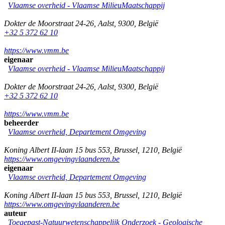
Vlaamse overheid - Vlaamse MilieuMaatschappij
Dokter de Moorstraat 24-26
,
Aalst
,
9300
,
België
+32 5 372 62 10
https://www.vmm.be
eigenaar
Vlaamse overheid - Vlaamse MilieuMaatschappij
Dokter de Moorstraat 24-26
,
Aalst
,
9300
,
België
+32 5 372 62 10
https://www.vmm.be
beheerder
Vlaamse overheid, Departement Omgeving
Koning Albert II-laan 15 bus 553
,
Brussel
,
1210
,
België
https://www.omgevingvlaanderen.be
eigenaar
Vlaamse overheid, Departement Omgeving
Koning Albert II-laan 15 bus 553
,
Brussel
,
1210
,
België
https://www.omgevingvlaanderen.be
auteur
Toegepast-Natuurwetenschappelijk Onderzoek - Geologische