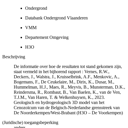
Ondergrond
Databank Ondergrond Vlaanderen
VMM
Departement Omgeving
H3O
Beschrijving
De informatie over hoe de resultaten tot stand gekomen zijn,
staat vermeld in het bijhorend rapport : Vernes, R.W.,
Deckers, J., Walstra, J., Kruisselbrink, A.F., Menkovic, A.,
Bogemans, F., De Ceukelaire, M., Dirix, K., Dusar, M.,
Hummelman, H.J., Maes, R., Meyvis, B., Munsterman, D.K.,
Reindersma, R., Rombaut, B., Van Baelen, K., van de Ven,
T.J.M., Van Haren, T. & Welkenhuysen, K., 2023.
Geologisch en hydrogeologisch 3D model van het
Cenozoïcum van de Belgisch-Nederlandse grensstreek van
De Noorderkempen/West-Brabant (H3O – De Voorkempen)
(Juridische) toegangsbeperking
anders