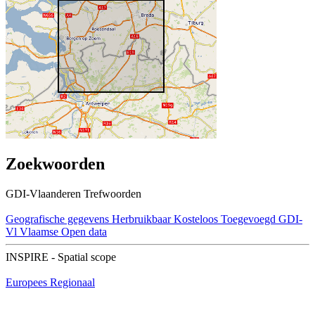
Zoekwoorden
GDI-Vlaanderen Trefwoorden
Geografische gegevens
Herbruikbaar
Kosteloos
Toegevoegd GDI-
Vl
Vlaamse Open data
INSPIRE - Spatial scope
Europees
Regionaal