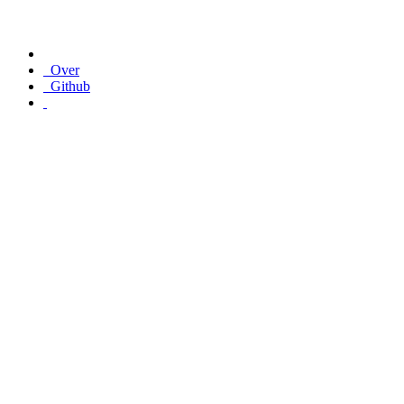
Over
Github