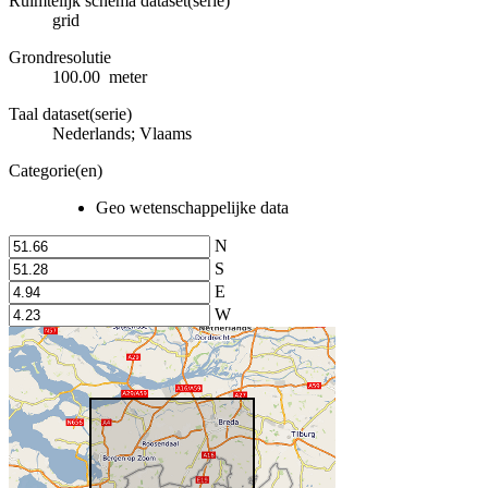
Ruimtelijk schema dataset(serie)
grid
Grondresolutie
100.00 meter
Taal dataset(serie)
Nederlands; Vlaams
Categorie(en)
Geo wetenschappelijke data
N
S
E
W