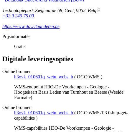
Technologiepark-Zwijnaarde 68
,
Gent
,
9052
,
België
+32 9 240 75 00
https://www.dov.vlaanderen.be
Prijsinformatie
Gratis
Digitale leveringsopties
Online bronnen
h3ovk_010601q_wetu_webs_b
(
OGC:WMS
)
WMS-endpoint H3O-De Voorkempen - Geologie -
Hoogtekaart Basis Leden van Turnhout en Beerse (Weelde
Formatie)
Online bronnen
h3ovk_010601q_wetu_webs_b
(
OGC:WMS-1.3.0-http-get-
capabilities
)
WMS-capabilities H3O-De Voorkempen - Geologie -