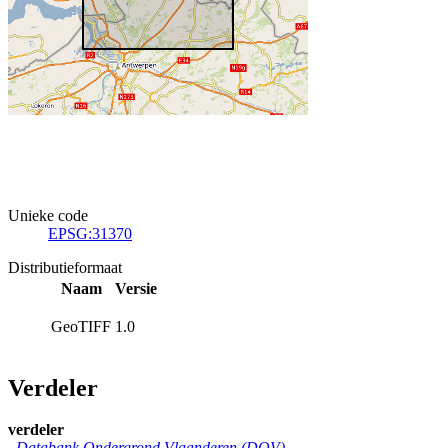
Unieke code
EPSG:31370
Distributieformaat
Naam
Versie
GeoTIFF
1.0
Verdeler
verdeler
Databank Ondergrond Vlaanderen (DOV)