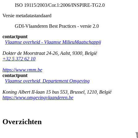
ISO 19115/2003/Cor.1:2006/INSPIRE-TG2.0
Versie metadatastandaard
GDI-Vlaanderen Best Practices - versie 2.0
contactpunt
Vlaamse overheid - Vlaamse MilieuMaatschappij
Dokter de Moorstraat 24-26
,
Aalst
,
9300
,
België
+32 5 372 62 10
https://www.vmm.be
contactpunt
Vlaamse overheid, Departement Omgeving
Koning Albert II-laan 15 bus 553
,
Brussel
,
1210
,
België
https://www.omgevingvlaanderen.be
Overzichten