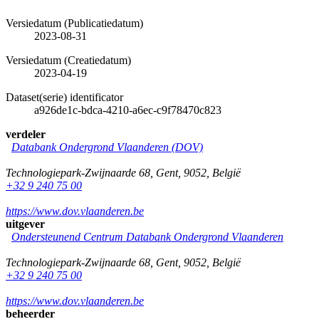
Versiedatum (Publicatiedatum)
2023-08-31
Versiedatum (Creatiedatum)
2023-04-19
Dataset(serie) identificator
a926de1c-bdca-4210-a6ec-c9f78470c823
verdeler
Databank Ondergrond Vlaanderen (DOV)
Technologiepark-Zwijnaarde 68
,
Gent
,
9052
,
België
+32 9 240 75 00
https://www.dov.vlaanderen.be
uitgever
Ondersteunend Centrum Databank Ondergrond Vlaanderen
Technologiepark-Zwijnaarde 68
,
Gent
,
9052
,
België
+32 9 240 75 00
https://www.dov.vlaanderen.be
beheerder