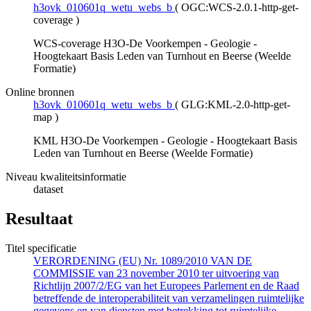
h3ovk_010601q_wetu_webs_b
(
OGC:WCS-2.0.1-http-get-
coverage
)
WCS-coverage H3O-De Voorkempen - Geologie -
Hoogtekaart Basis Leden van Turnhout en Beerse (Weelde
Formatie)
Online bronnen
h3ovk_010601q_wetu_webs_b
(
GLG:KML-2.0-http-get-
map
)
KML H3O-De Voorkempen - Geologie - Hoogtekaart Basis
Leden van Turnhout en Beerse (Weelde Formatie)
Niveau kwaliteitsinformatie
dataset
Resultaat
Titel specificatie
VERORDENING (EU) Nr. 1089/2010 VAN DE
COMMISSIE van 23 november 2010 ter uitvoering van
Richtlijn 2007/2/EG van het Europees Parlement en de Raad
betreffende de interoperabiliteit van verzamelingen ruimtelijke
gegevens en van diensten met betrekking tot ruimtelijke