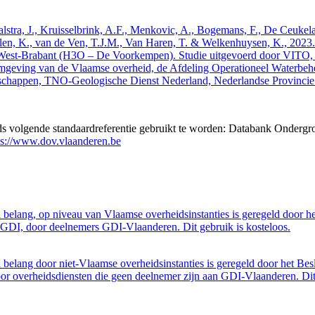
 Walstra, J., Kruisselbrink, A.F., Menkovic, A., Bogemans, F., De Ceuk
len, K., van de Ven, T.J.M., Van Haren, T. & Welkenhuysen, K., 202
West-Brabant (H3O – De Voorkempen). Studie uitgevoerd door VITO,
mgeving van de Vlaamse overheid, de Afdeling Operationeel Waterbeh
enschappen, TNO-Geologische Dienst Nederland, Nederlandse Provinci
eds volgende standaardreferentie gebruikt te worden: Databank Ondergr
ps://www.dov.vlaanderen.be
belang, op niveau van Vlaamse overheidsinstanties is geregeld door h
GDI, door deelnemers GDI-Vlaanderen. Dit gebruik is kosteloos.
belang door niet-Vlaamse overheidsinstanties is geregeld door het Bes
 overheidsdiensten die geen deelnemer zijn aan GDI-Vlaanderen. Dit 