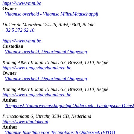
https://www.vmm.be
Owner
Vlaamse overheid - Vlaamse MilieuMaatschappij
Dokter de Moorstraat 24-26
,
Aalst
,
9300
,
België
+32 5 372 62 10
https://www.vmm.be
Custodian
Vlaamse overheid, Departement Omgeving
Koning Albert II-laan 15 bus 553
,
Brussel
,
1210
,
België
https://www.omgevingvlaanderen.be
Owner
Vlaamse overheid, Departement Omgeving
Koning Albert II-laan 15 bus 553
,
Brussel
,
1210
,
België
https://www.omgevingvlaanderen.be
Author
Toegepast-Natuurwetenschappelijk Onderzoek - Geologische Diens
Princetonlaan 6
,
Utrecht
,
3584 CB
,
Nederland
https://www.dinoloket.nl
Author
Vlaamse Instelling voor Technologisch Onderzoek (VITO)