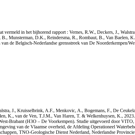
aat vermeld in het bijhorend rapport : Vernes, R.W., Deckers, J., Walstr
, B., Munsterman, D.K., Reindersma, R., Rombaut, B., Van Baelen, K.
m van de Belgisch-Nederlandse grensstreek van De Noorderkempen/W
 Walstra, J., Kruisselbrink, A.F., Menkovic, A., Bogemans, F., De Ceuk
len, K., van de Ven, T.J.M., Van Haren, T. & Welkenhuysen, K., 202
West-Brabant (H3O – De Voorkempen). Studie uitgevoerd door VITO,
mgeving van de Vlaamse overheid, de Afdeling Operationeel Waterbeh
enschappen, TNO-Geologische Dienst Nederland, Nederlandse Provinci