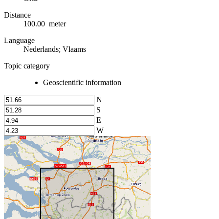
Distance
100.00 meter
Language
Nederlands; Vlaams
Topic category
Geoscientific information
N
S
E
W