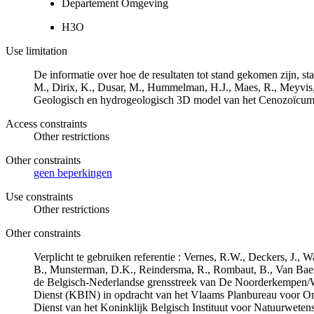
Departement Omgeving
H3O
Use limitation
De informatie over hoe de resultaten tot stand gekomen zijn, st
M., Dirix, K., Dusar, M., Hummelman, H.J., Maes, R., Meyvis
Geologisch en hydrogeologisch 3D model van het Cenozoïcu
Access constraints
Other restrictions
Other constraints
geen beperkingen
Use constraints
Other restrictions
Other constraints
Verplicht te gebruiken referentie : Vernes, R.W., Deckers, J.,
B., Munsterman, D.K., Reindersma, R., Rombaut, B., Van Bae
de Belgisch-Nederlandse grensstreek van De Noorderkempen/
Dienst (KBIN) in opdracht van het Vlaams Planbureau voor O
Dienst van het Koninklijk Belgisch Instituut voor Natuurwet