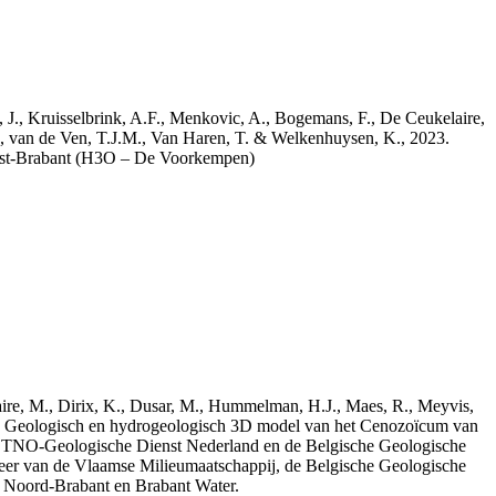
a, J., Kruisselbrink, A.F., Menkovic, A., Bogemans, F., De Ceukelaire,
, van de Ven, T.J.M., Van Haren, T. & Welkenhuysen, K., 2023.
est-Brabant (H3O – De Voorkempen)
elaire, M., Dirix, K., Dusar, M., Hummelman, H.J., Maes, R., Meyvis,
3. Geologisch en hydrogeologisch 3D model van het Cenozoïcum van
 TNO-Geologische Dienst Nederland en de Belgische Geologische
eer van de Vlaamse Milieumaatschappij, de Belgische Geologische
e Noord-Brabant en Brabant Water.