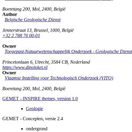
Boeretang 200
,
Mol
,
2400
,
België
Author
Belgische Geologische Dienst
Jennerstraat 13
,
Brussel
,
1000
,
België
+32 2 788 76 00-01
Owner
Toegepast-Natuurwetenschappelijk Onderzoek - Geologische Diens
Princetonlaan 6
,
Utrecht
,
3584 CB
,
Nederland
https://www.dinoloket.nl
Owner
Vlaamse Instelling voor Technologisch Onderzoek (VITO)
Boeretang 200
,
Mol
,
2400
,
België
GEMET - INSPIRE themes, version 1.0
Geologie
GEMET - Concepten, versie 2.4
ondergrond