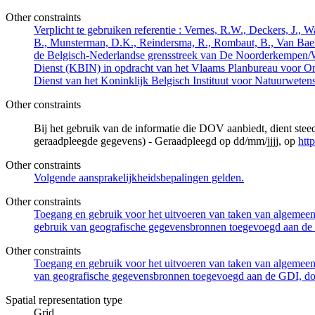
Other constraints
Verplicht te gebruiken referentie : Vernes, R.W., Deckers, J.,
B., Munsterman, D.K., Reindersma, R., Rombaut, B., Van Bae
de Belgisch-Nederlandse grensstreek van De Noorderkempen/
Dienst (KBIN) in opdracht van het Vlaams Planbureau voor O
Dienst van het Koninklijk Belgisch Instituut voor Natuurwet
Other constraints
Bij het gebruik van de informatie die DOV aanbiedt, dient ste
geraadpleegde gegevens) - Geraadpleegd op dd/mm/jjjj, op
htt
Other constraints
Volgende aansprakelijkheidsbepalingen gelden.
Other constraints
Toegang en gebruik voor het uitvoeren van taken van algemeen 
gebruik van geografische gegevensbronnen toegevoegd aan de 
Other constraints
Toegang en gebruik voor het uitvoeren van taken van algemeen 
van geografische gegevensbronnen toegevoegd aan de GDI, door
Spatial representation type
Grid