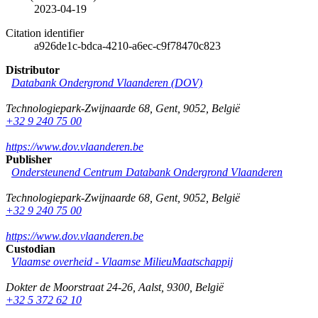
2023-04-19
Citation identifier
a926de1c-bdca-4210-a6ec-c9f78470c823
Distributor
Databank Ondergrond Vlaanderen (DOV)
Technologiepark-Zwijnaarde 68
,
Gent
,
9052
,
België
+32 9 240 75 00
https://www.dov.vlaanderen.be
Publisher
Ondersteunend Centrum Databank Ondergrond Vlaanderen
Technologiepark-Zwijnaarde 68
,
Gent
,
9052
,
België
+32 9 240 75 00
https://www.dov.vlaanderen.be
Custodian
Vlaamse overheid - Vlaamse MilieuMaatschappij
Dokter de Moorstraat 24-26
,
Aalst
,
9300
,
België
+32 5 372 62 10