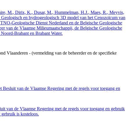
elaire, M., Dirix, K., Dusar, M., Hummelman, H.J., Maes, R., Meyvis,
3. Geologisch en hydrogeologisch 3D model van het Cenozoïcum van
 TNO-Geologische Dienst Nederland en de Belgische Geologische
eer van de Vlaamse Milieumaatschappij, de Belgische Geologische
e Noord-Brabant en Brabant Water.
ond Vlaanderen - (vermelding van de beheerder en de specifieke
et Besluit van de Vlaamse Regering met de regels voor toegang en
luit van de Vlaamse Regering met de regels voor toegang en gebruik
gebruik is kosteloos.