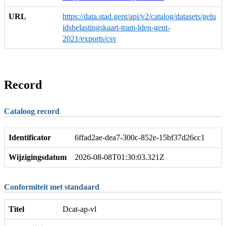
URL
https://data.stad.gent/api/v2/catalog/datasets/gelu
idsbelastingskaart-tram-lden-gent-
2021/exports/csv
Record
Cataloog record
Identificator
6ffad2ae-dea7-300c-852e-15bf37d26cc1
Wijzigingsdatum
2026-08-08T01:30:03.321Z
Conformiteit met standaard
Titel
Dcat-ap-vl