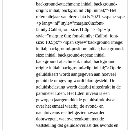
background-attachment: initial; background-
origin: initial; background-clip: initial;">Het
referentiejaar van deze data is 2021.</span></p>
<p lang="nl" style="margin:0in;font-
family:Calibri;font-size:11.0pt"> </p><p
style="margin: 0in; font-family: Calibri; font-
size: 10.5pt;"><span style="background-image:
initial; background-position: initial; background-
size: initial; background-repeat: initial;
background-attachment: initial; background-
origin: initial; background-clip: initial;">Op de
geluidskaart wordt aangegeven aan hoeveel
geluid de omgeving wordt blootgesteld. De
geluidsbelasting wordt daarbij uitgedrukt in de
parameter Lden. Het Lden-niveau is een
gewogen jaargemiddelde geluidsdrukniveau
over het etmaal waarbij de avond- en
nachtniveaus relatief gezien zwaarder
doorwegen, wat overeenkomt met de
vaststelling dat geluidsoverlast des avonds en