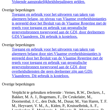
Volgende aansprakelijkheidsbepalingen gelden.
Overige beperkingen
Toegang en gebruik voor het uitvoeren van taken van
algemeen belang, op niveau van Vlaamse overheidsinstanties
is geregeld door het Besluit van de Vlaamse Regering met de
regels voor toegang en gebruik van geografische
gegevensbronnen toegevoegd aan de GDI, door deelnemers
GDI-Vlaanderen. Dit gebruik is kosteloos.
Overige beperkingen
Toegang en gebruik voor het uitvoeren van taken van
algemeen belang door niet-Vlaamse overheidsinstanties is
geregeld door het Besluit van de Vlaamse Regering met de
regels voor toegang en gebruik van geografische
gegevensbronnen toegevoegd aan de GDI, door
overheidsdiensten die geen deelnemer zijn aan GDI-
Vlaanderen. Dit gebruik is kosteloos.
Overige beperkingen
Verplicht te gebruiken referentie : Vernes, R.W., Deckers, J.,
Bakker, M. A. J., Bogemans, F., De Ceukelaire, M.,
Doornenbal, J. C., den Dulk, M., Dusar, M., Van Haren, T. F.
M., Heyvaert, V. M., A., Kiden, P., Kruisselbrink, A. F.,