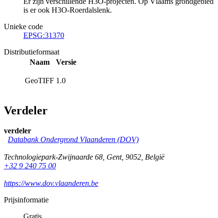
Er zijn verschillende H3O-projecten. Op Vlaams grondgebied
is er ook H3O-Roerdalslenk.
Unieke code
EPSG:31370
Distributieformaat
Naam
Versie
GeoTIFF
1.0
Verdeler
verdeler
Databank Ondergrond Vlaanderen (DOV)
Technologiepark-Zwijnaarde 68
,
Gent
,
9052
,
België
+32 9 240 75 00
https://www.dov.vlaanderen.be
Prijsinformatie
Gratis