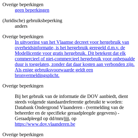
Overige beperkingen
geen beperkingen
(Juridische) gebruiksbeperking
anders
Overige beperkingen
In uitvoering van het Vlaamse decreet voor hergebruik van
overheidsinformatie, is het hergebruik geregeld d.m.v. de
Modellicentie voor gratis hergebruik. Dit betekent dat elk
commercieel of niet-commercieel hergebruik voor onbepaalde
duur is toegelaten, zonder dat daar kosten aan verbonden zijn.
Als enige gebruiksvoorwaarde geldt een
bronvermeldingsplicht.
Overige beperkingen
Bij het gebruik van de informatie die DOV aanbiedt, dient
steeds volgende standaardreferentie gebruikt te worden:
Databank Ondergrond Vlaanderen - (vermelding van de
beheerder en de specifieke geraadpleegde gegevens) -
Geraadpleegd op dd/mm/jjjj, op
https://www.dov.vlaanderen.be
Overige beperkingen