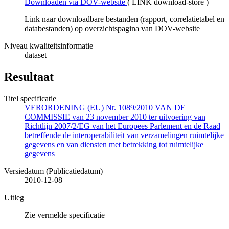
Downloaden via DOV-website
(
LINK download-store
)
Link naar downloadbare bestanden (rapport, correlatietabel en
databestanden) op overzichtspagina van DOV-website
Niveau kwaliteitsinformatie
dataset
Resultaat
Titel specificatie
VERORDENING (EU) Nr. 1089/2010 VAN DE
COMMISSIE van 23 november 2010 ter uitvoering van
Richtlijn 2007/2/EG van het Europees Parlement en de Raad
betreffende de interoperabiliteit van verzamelingen ruimtelijke
gegevens en van diensten met betrekking tot ruimtelijke
gegevens
Versiedatum (Publicatiedatum)
2010-12-08
Uitleg
Zie vermelde specificatie