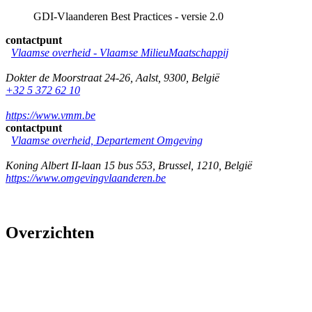
GDI-Vlaanderen Best Practices - versie 2.0
contactpunt
Vlaamse overheid - Vlaamse MilieuMaatschappij
Dokter de Moorstraat 24-26
,
Aalst
,
9300
,
België
+32 5 372 62 10
https://www.vmm.be
contactpunt
Vlaamse overheid, Departement Omgeving
Koning Albert II-laan 15 bus 553
,
Brussel
,
1210
,
België
https://www.omgevingvlaanderen.be
Overzichten