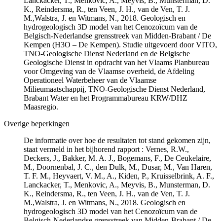
Lanckacker, T., Menkovic, A., Meyvis, B., Munsterman, D.
K., Reindersma, R., ten Veen, J. H., van de Ven, T. J.
M.,Walstra, J. en Witmans, N., 2018. Geologisch en
hydrogeologisch 3D model van het Cenozoïcum van de
Belgisch-Nederlandse grensstreek van Midden-Brabant / De
Kempen (H3O – De Kempen). Studie uitgevoerd door VITO,
TNO-Geologische Dienst Nederland en de Belgische
Geologische Dienst in opdracht van het Vlaams Planbureau
voor Omgeving van de Vlaamse overheid, de Afdeling
Operationeel Waterbeheer van de Vlaamse
Milieumaatschappij, TNO-Geologische Dienst Nederland,
Brabant Water en het Programmabureau KRW/DHZ
Maasregio.
Overige beperkingen
De informatie over hoe de resultaten tot stand gekomen zijn,
staat vermeld in het bijhorend rapport : Vernes, R.W.,
Deckers, J., Bakker, M. A. J., Bogemans, F., De Ceukelaire,
M., Doornenbal, J. C., den Dulk, M., Dusar, M., Van Haren,
T. F. M., Heyvaert, V. M., A., Kiden, P., Kruisselbrink, A. F.,
Lanckacker, T., Menkovic, A., Meyvis, B., Munsterman, D.
K., Reindersma, R., ten Veen, J. H., van de Ven, T. J.
M.,Walstra, J. en Witmans, N., 2018. Geologisch en
hydrogeologisch 3D model van het Cenozoïcum van de
Belgisch-Nederlandse grensstreek van Midden-Brabant / De