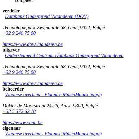
compleet
verdeler
Databank Ondergrond Vlaanderen (DOV)
Technologiepark-Zwijnaarde 68
,
Gent
,
9052
,
België
+32 9 240 75 00
https://www.dov.vlaanderen.be
uitgever
Ondersteunend Centrum Databank Ondergrond Vlaanderen
Technologiepark-Zwijnaarde 68
,
Gent
,
9052
,
België
+32 9 240 75 00
https://www.dov.vlaanderen.be
beheerder
Vlaamse overheid - Vlaamse MilieuMaatschappij
Dokter de Moorstraat 24-26
,
Aalst
,
9300
,
België
+32 5 372 62 10
https://www.vmm.be
eigenaar
Vlaamse overheid - Vlaamse MilieuMaatschappij