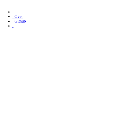
Over
Github