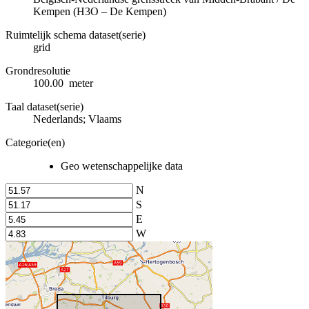
Kempen (H3O – De Kempen)
Ruimtelijk schema dataset(serie)
grid
Grondresolutie
100.00 meter
Taal dataset(serie)
Nederlands; Vlaams
Categorie(en)
Geo wetenschappelijke data
N
S
E
W