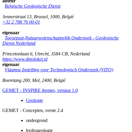
auteur
Belgische Geologische Dienst
Jennerstraat 13
,
Brussel
,
1000
,
België
+32 2 788 76 00-01
eigenaar
Toegepast-Natuurwetenschappelijk Onderzoek - Geologische
Dienst Nederland
Princetonlaan 6
,
Utrecht
,
3584 CB
,
Nederland
https://www.dinoloket.nl
eigenaar
Vlaamse Instelling voor Technologisch Onderzoek (VITO)
Boeretang 200
,
Mol
,
2400
,
België
GEMET - INSPIRE themes, version 1.0
Geologie
GEMET - Concepten, versie 2.4
ondergrond
hydrogeologie