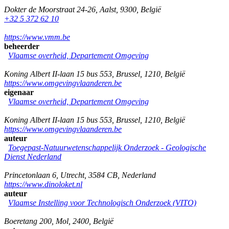
Dokter de Moorstraat 24-26
,
Aalst
,
9300
,
België
+32 5 372 62 10
https://www.vmm.be
beheerder
Vlaamse overheid, Departement Omgeving
Koning Albert II-laan 15 bus 553
,
Brussel
,
1210
,
België
https://www.omgevingvlaanderen.be
eigenaar
Vlaamse overheid, Departement Omgeving
Koning Albert II-laan 15 bus 553
,
Brussel
,
1210
,
België
https://www.omgevingvlaanderen.be
auteur
Toegepast-Natuurwetenschappelijk Onderzoek - Geologische
Dienst Nederland
Princetonlaan 6
,
Utrecht
,
3584 CB
,
Nederland
https://www.dinoloket.nl
auteur
Vlaamse Instelling voor Technologisch Onderzoek (VITO)
Boeretang 200
,
Mol
,
2400
,
België