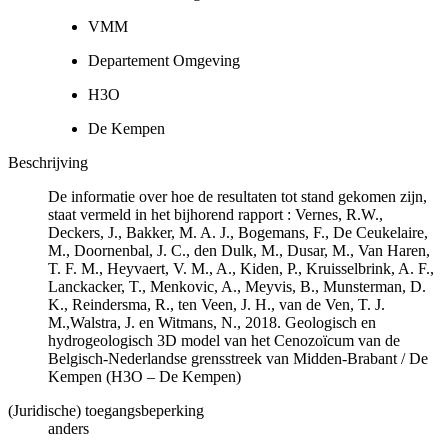
VMM
Departement Omgeving
H3O
De Kempen
Beschrijving
De informatie over hoe de resultaten tot stand gekomen zijn,
staat vermeld in het bijhorend rapport : Vernes, R.W.,
Deckers, J., Bakker, M. A. J., Bogemans, F., De Ceukelaire,
M., Doornenbal, J. C., den Dulk, M., Dusar, M., Van Haren,
T. F. M., Heyvaert, V. M., A., Kiden, P., Kruisselbrink, A. F.,
Lanckacker, T., Menkovic, A., Meyvis, B., Munsterman, D.
K., Reindersma, R., ten Veen, J. H., van de Ven, T. J.
M.,Walstra, J. en Witmans, N., 2018. Geologisch en
hydrogeologisch 3D model van het Cenozoïcum van de
Belgisch-Nederlandse grensstreek van Midden-Brabant / De
Kempen (H3O – De Kempen)
(Juridische) toegangsbeperking
anders