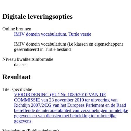
Digitale leveringsopties
Online bronnen
IMJV domein vocabularium, Turtle versie
IMJV domein vocabularium (i.e klassen en eigenschappen)
geserialiseerd in Turtle bestand
Niveau kwaliteitsinformatie
dataset
Resultaat
Titel specificatie
VERORDENING (EU) Nr. 1089/2010 VAN DE
COMMISSIE van 23 november 2010 ter uitvoering van
Richtlijn 2007/2/EG van het Europees Parlement en de Raad
betreffende de interoperabiliteit van verzamelingen ruimtelijke
gegevens en van diensten met betrekking tot ruimtelijke
gegevens
Versiedatum (Publicatiedatum)