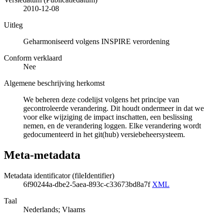
2010-12-08
Uitleg
Geharmoniseerd volgens INSPIRE verordening
Conform verklaard
Nee
Algemene beschrijving herkomst
We beheren deze codelijst volgens het principe van
gecontroleerde verandering. Dit houdt ondermeer in dat we
voor elke wijziging de impact inschatten, een beslissing
nemen, en de verandering loggen. Elke verandering wordt
gedocumenteerd in het git(hub) versiebeheersysteem.
Meta-metadata
Metadata identificator (fileIdentifier)
6f90244a-dbe2-5aea-893c-c33673bd8a7f
XML
Taal
Nederlands; Vlaams