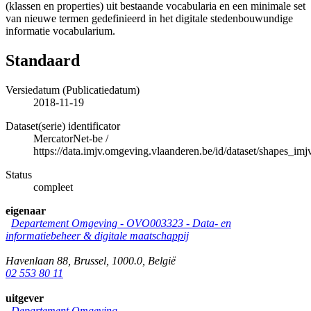
(klassen en properties) uit bestaande vocabularia en een minimale set
van nieuwe termen gedefinieerd in het digitale stedenbouwundige
informatie vocabularium.
Standaard
Versiedatum (Publicatiedatum)
2018-11-19
Dataset(serie) identificator
MercatorNet-be
/
https://data.imjv.omgeving.vlaanderen.be/id/dataset/shapes_imj
Status
compleet
eigenaar
Departement Omgeving - OVO003323 - Data- en
informatiebeheer & digitale maatschappij
Havenlaan 88
,
Brussel
,
1000.0
,
België
02 553 80 11
uitgever
Departement Omgeving