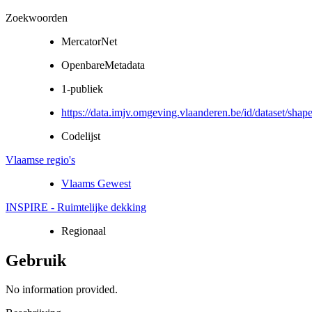
Zoekwoorden
MercatorNet
OpenbareMetadata
1-publiek
https://data.imjv.omgeving.vlaanderen.be/id/dataset/shap
Codelijst
Vlaamse regio's
Vlaams Gewest
INSPIRE - Ruimtelijke dekking
Regionaal
Gebruik
No information provided.