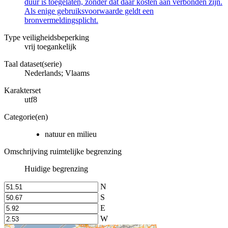
duur is toegelaten, zonder dat daar kosten aan verbonden zijn.
Als enige gebruiksvoorwaarde geldt een
bronvermeldingsplicht.
Type veiligheidsbeperking
vrij toegankelijk
Taal dataset(serie)
Nederlands; Vlaams
Karakterset
utf8
Categorie(en)
natuur en milieu
Omschrijving ruimtelijke begrenzing
Huidige begrenzing
N
S
E
W