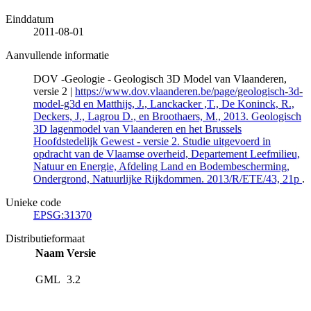
Einddatum
2011-08-01
Aanvullende informatie
DOV -Geologie - Geologisch 3D Model van Vlaanderen,
versie 2 |
https://www.dov.vlaanderen.be/page/geologisch-3d-
model-g3d en Matthijs, J., Lanckacker ,T., De Koninck, R.,
Deckers, J., Lagrou D., en Broothaers, M., 2013. Geologisch
3D lagenmodel van Vlaanderen en het Brussels
Hoofdstedelijk Gewest - versie 2. Studie uitgevoerd in
opdracht van de Vlaamse overheid, Departement Leefmilieu,
Natuur en Energie, Afdeling Land en Bodembescherming,
Ondergrond, Natuurlijke Rijkdommen. 2013/R/ETE/43, 21p
.
Unieke code
EPSG:31370
Distributieformaat
Naam
Versie
GML
3.2