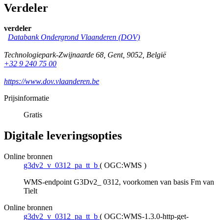
Verdeler
verdeler
Databank Ondergrond Vlaanderen (DOV)
Technologiepark-Zwijnaarde 68
,
Gent
,
9052
,
België
+32 9 240 75 00
https://www.dov.vlaanderen.be
Prijsinformatie
Gratis
Digitale leveringsopties
Online bronnen
g3dv2_v_0312_pa_tt_b
(
OGC:WMS
)
WMS-endpoint G3Dv2_ 0312, voorkomen van basis Fm van
Tielt
Online bronnen
g3dv2_v_0312_pa_tt_b
(
OGC:WMS-1.3.0-http-get-