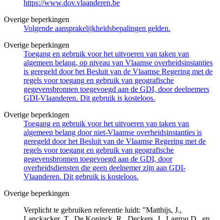
https://www.dov.vlaanderen.be
Overige beperkingen
Volgende aansprakelijkheidsbepalingen gelden.
Overige beperkingen
Toegang en gebruik voor het uitvoeren van taken van
algemeen belang, op niveau van Vlaamse overheidsinstanties
is geregeld door het Besluit van de Vlaamse Regering met de
regels voor toegang en gebruik van geografische
gegevensbronnen toegevoegd aan de GDI, door deelnemers
GDI-Vlaanderen. Dit gebruik is kosteloos.
Overige beperkingen
Toegang en gebruik voor het uitvoeren van taken van
algemeen belang door niet-Vlaamse overheidsinstanties is
geregeld door het Besluit van de Vlaamse Regering met de
regels voor toegang en gebruik van geografische
gegevensbronnen toegevoegd aan de GDI, door
overheidsdiensten die geen deelnemer zijn aan GDI-
Vlaanderen. Dit gebruik is kosteloos.
Overige beperkingen
Verplicht te gebruiken referentie luidt: "Matthijs, J.,
Lanckacker ,T., De Koninck, R., Deckers, J., Lagrou D., en