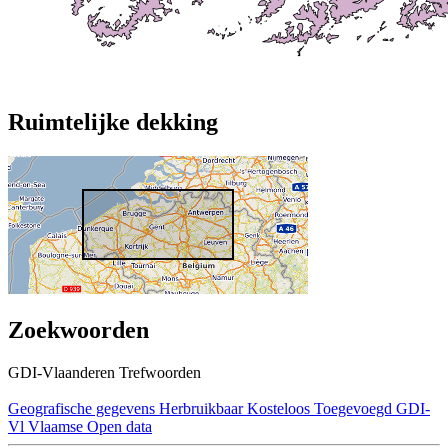
Ruimtelijke dekking
Zoekwoorden
GDI-Vlaanderen Trefwoorden
Geografische gegevens
Herbruikbaar
Kosteloos
Toegevoegd GDI-
Vl
Vlaamse Open data