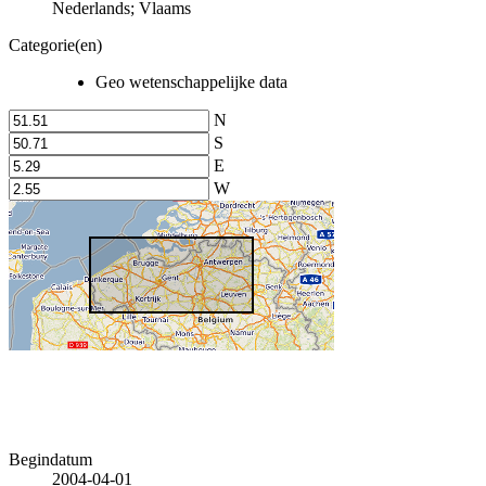
Nederlands; Vlaams
Categorie(en)
Geo wetenschappelijke data
N
S
E
W
Begindatum
2004-04-01