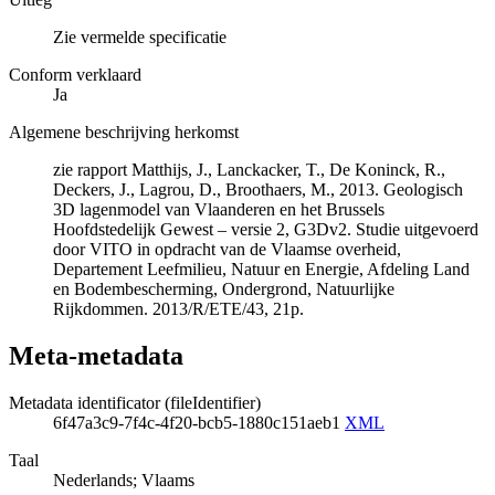
Zie vermelde specificatie
Conform verklaard
Ja
Algemene beschrijving herkomst
zie rapport Matthijs, J., Lanckacker, T., De Koninck, R.,
Deckers, J., Lagrou, D., Broothaers, M., 2013. Geologisch
3D lagenmodel van Vlaanderen en het Brussels
Hoofdstedelijk Gewest – versie 2, G3Dv2. Studie uitgevoerd
door VITO in opdracht van de Vlaamse overheid,
Departement Leefmilieu, Natuur en Energie, Afdeling Land
en Bodembescherming, Ondergrond, Natuurlijke
Rijkdommen. 2013/R/ETE/43, 21p.
Meta-metadata
Metadata identificator (fileIdentifier)
6f47a3c9-7f4c-4f20-bcb5-1880c151aeb1
XML
Taal
Nederlands; Vlaams