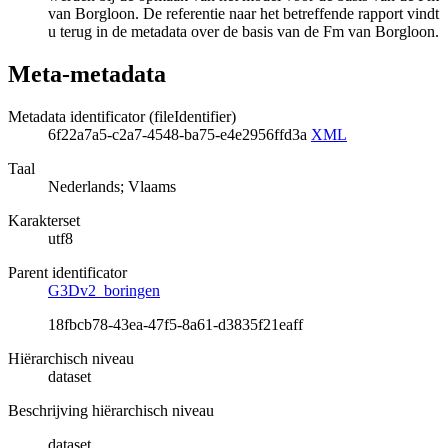
van Borgloon. De referentie naar het betreffende rapport vindt
u terug in de metadata over de basis van de Fm van Borgloon.
Meta-metadata
Metadata identificator (fileIdentifier)
6f22a7a5-c2a7-4548-ba75-e4e2956ffd3a
XML
Taal
Nederlands; Vlaams
Karakterset
utf8
Parent identificator
G3Dv2_boringen
18fbcb78-43ea-47f5-8a61-d3835f21eaff
Hiërarchisch niveau
dataset
Beschrijving hiërarchisch niveau
dataset