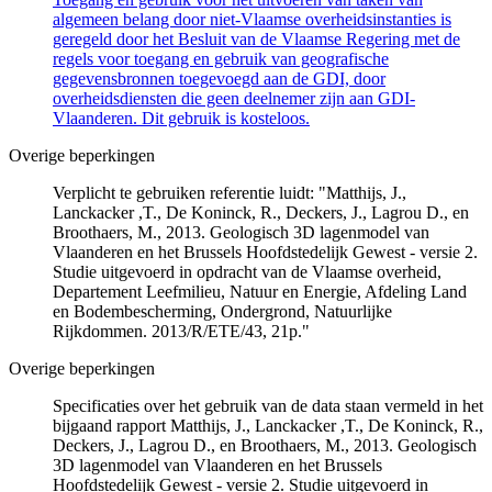
algemeen belang door niet-Vlaamse overheidsinstanties is
geregeld door het Besluit van de Vlaamse Regering met de
regels voor toegang en gebruik van geografische
gegevensbronnen toegevoegd aan de GDI, door
overheidsdiensten die geen deelnemer zijn aan GDI-
Vlaanderen. Dit gebruik is kosteloos.
Overige beperkingen
Verplicht te gebruiken referentie luidt: "Matthijs, J.,
Lanckacker ,T., De Koninck, R., Deckers, J., Lagrou D., en
Broothaers, M., 2013. Geologisch 3D lagenmodel van
Vlaanderen en het Brussels Hoofdstedelijk Gewest - versie 2.
Studie uitgevoerd in opdracht van de Vlaamse overheid,
Departement Leefmilieu, Natuur en Energie, Afdeling Land
en Bodembescherming, Ondergrond, Natuurlijke
Rijkdommen. 2013/R/ETE/43, 21p."
Overige beperkingen
Specificaties over het gebruik van de data staan vermeld in het
bijgaand rapport Matthijs, J., Lanckacker ,T., De Koninck, R.,
Deckers, J., Lagrou D., en Broothaers, M., 2013. Geologisch
3D lagenmodel van Vlaanderen en het Brussels
Hoofdstedelijk Gewest - versie 2. Studie uitgevoerd in