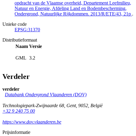
opdracht van de Vlaamse overheid, Departement Leefmilieu,
Natuur en Energie, Afdeling Land en Bodembescherming,
Ondergrond, Natuurlijke Rijkdommen. 2013/R/ETE/43, 21p
.
Unieke code
EPSG:31370
Distributieformaat
Naam
Versie
GML
3.2
Verdeler
verdeler
Databank Ondergrond Vlaanderen (DOV)
Technologiepark-Zwijnaarde 68
,
Gent
,
9052
,
België
+32 9 240 75 00
https://www.dov.vlaanderen.be
Prijsinformatie