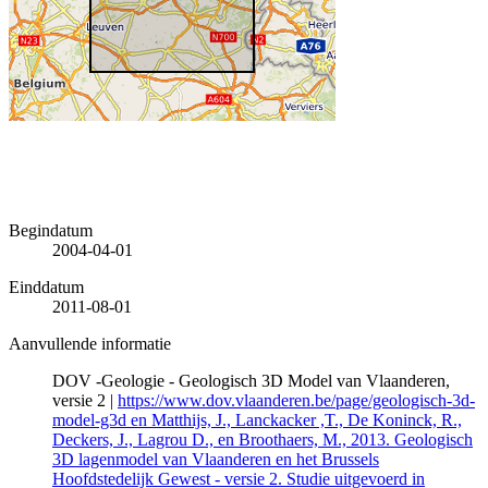
Begindatum
2004-04-01
Einddatum
2011-08-01
Aanvullende informatie
DOV -Geologie - Geologisch 3D Model van Vlaanderen,
versie 2 |
https://www.dov.vlaanderen.be/page/geologisch-3d-
model-g3d en Matthijs, J., Lanckacker ,T., De Koninck, R.,
Deckers, J., Lagrou D., en Broothaers, M., 2013. Geologisch
3D lagenmodel van Vlaanderen en het Brussels
Hoofdstedelijk Gewest - versie 2. Studie uitgevoerd in