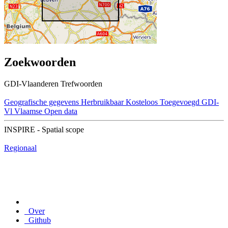
Zoekwoorden
GDI-Vlaanderen Trefwoorden
Geografische gegevens
Herbruikbaar
Kosteloos
Toegevoegd GDI-
Vl
Vlaamse Open data
INSPIRE - Spatial scope
Regionaal
Over
Github