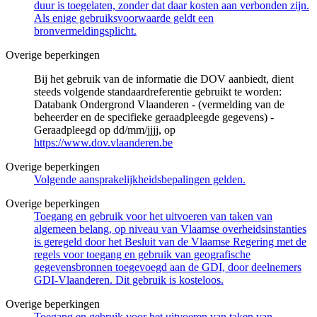
duur is toegelaten, zonder dat daar kosten aan verbonden zijn.
Als enige gebruiksvoorwaarde geldt een
bronvermeldingsplicht.
Overige beperkingen
Bij het gebruik van de informatie die DOV aanbiedt, dient
steeds volgende standaardreferentie gebruikt te worden:
Databank Ondergrond Vlaanderen - (vermelding van de
beheerder en de specifieke geraadpleegde gegevens) -
Geraadpleegd op dd/mm/jjjj, op
https://www.dov.vlaanderen.be
Overige beperkingen
Volgende aansprakelijkheidsbepalingen gelden.
Overige beperkingen
Toegang en gebruik voor het uitvoeren van taken van
algemeen belang, op niveau van Vlaamse overheidsinstanties
is geregeld door het Besluit van de Vlaamse Regering met de
regels voor toegang en gebruik van geografische
gegevensbronnen toegevoegd aan de GDI, door deelnemers
GDI-Vlaanderen. Dit gebruik is kosteloos.
Overige beperkingen
Toegang en gebruik voor het uitvoeren van taken van