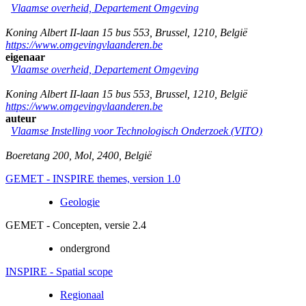
Vlaamse overheid, Departement Omgeving
Koning Albert II-laan 15 bus 553
,
Brussel
,
1210
,
België
https://www.omgevingvlaanderen.be
eigenaar
Vlaamse overheid, Departement Omgeving
Koning Albert II-laan 15 bus 553
,
Brussel
,
1210
,
België
https://www.omgevingvlaanderen.be
auteur
Vlaamse Instelling voor Technologisch Onderzoek (VITO)
Boeretang 200
,
Mol
,
2400
,
België
GEMET - INSPIRE themes, version 1.0
Geologie
GEMET - Concepten, versie 2.4
ondergrond
INSPIRE - Spatial scope
Regionaal