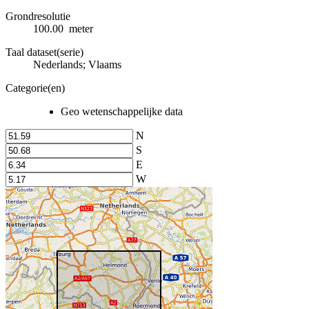
Grondresolutie
100.00 meter
Taal dataset(serie)
Nederlands; Vlaams
Categorie(en)
Geo wetenschappelijke data
N
S
E
W