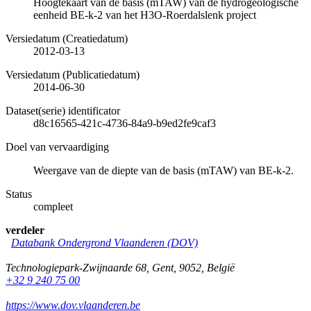
Hoogtekaart van de basis (mTAW) van de hydrogeologische
eenheid BE-k-2 van het H3O-Roerdalslenk project
Versiedatum (Creatiedatum)
2012-03-13
Versiedatum (Publicatiedatum)
2014-06-30
Dataset(serie) identificator
d8c16565-421c-4736-84a9-b9ed2fe9caf3
Doel van vervaardiging
Weergave van de diepte van de basis (mTAW) van BE-k-2.
Status
compleet
verdeler
Databank Ondergrond Vlaanderen (DOV)
Technologiepark-Zwijnaarde 68
,
Gent
,
9052
,
België
+32 9 240 75 00
https://www.dov.vlaanderen.be