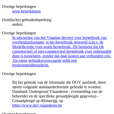
Overige beperkingen
geen beperkingen
(Juridische) gebruiksbeperking
anders
Overige beperkingen
In uitvoering van het Vlaamse decreet voor hergebruik van
overheidsinformatie, is het hergebruik geregeld d.m.v. de
Modellicentie voor gratis hergebruik. Dit betekent dat elk
commercieel of niet-commercieel hergebruik voor onbepaalde
duur is toegelaten, zonder dat daar kosten aan verbonden zijn.
Als enige gebruiksvoorwaarde geldt een
bronvermeldingsplicht.
Overige beperkingen
Bij het gebruik van de informatie die DOV aanbiedt, dient
steeds volgende standaardreferentie gebruikt te worden:
Databank Ondergrond Vlaanderen - (vermelding van de
beheerder en de specifieke geraadpleegde gegevens) -
Geraadpleegd op dd/mm/jjjj, op
https://www.dov.vlaanderen.be
Overige beperkingen