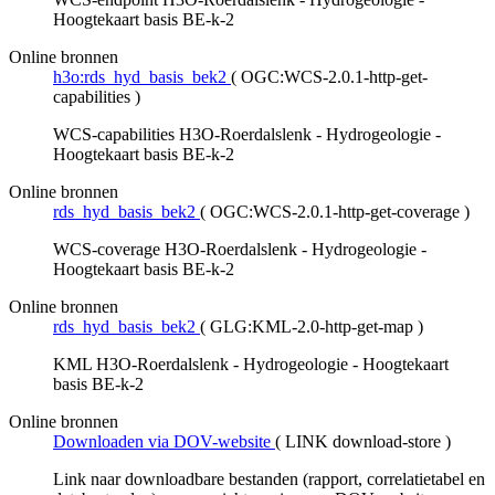
Hoogtekaart basis BE-k-2
Online bronnen
h3o:rds_hyd_basis_bek2
(
OGC:WCS-2.0.1-http-get-
capabilities
)
WCS-capabilities H3O-Roerdalslenk - Hydrogeologie -
Hoogtekaart basis BE-k-2
Online bronnen
rds_hyd_basis_bek2
(
OGC:WCS-2.0.1-http-get-coverage
)
WCS-coverage H3O-Roerdalslenk - Hydrogeologie -
Hoogtekaart basis BE-k-2
Online bronnen
rds_hyd_basis_bek2
(
GLG:KML-2.0-http-get-map
)
KML H3O-Roerdalslenk - Hydrogeologie - Hoogtekaart
basis BE-k-2
Online bronnen
Downloaden via DOV-website
(
LINK download-store
)
Link naar downloadbare bestanden (rapport, correlatietabel en