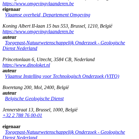
https://www.omgevingvlaanderen.be
eigenaar
Vlaamse overheid, Departement Omgeving
Koning Albert II-laan 15 bus 553
,
Brussel
,
1210
,
België
https://www.omgevingvlaanderen.be
auteur
Toegepast-Natuurwetenschappelijk Onderzoek - Geologische
Dienst Nederland
Princetonlaan 6
,
Utrecht
,
3584 CB
,
Nederland
https://www.dinoloket.nl
auteur
Vlaamse Instelling voor Technologisch Onderzoek (VITO)
Boeretang 200
,
Mol
,
2400
,
België
auteur
Belgische Geologische Dienst
Jennerstraat 13
,
Brussel
,
1000
,
België
+32 2 788 76 00-01
eigenaar
Toegepast-Natuurwetenschappelijk Onderzoek - Geologische
Dienst Nederland