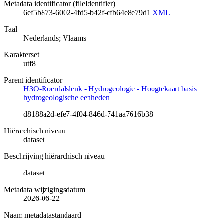
Metadata identificator (fileIdentifier)
6ef5b873-6002-4fd5-b42f-cfb64e8e79d1
XML
Taal
Nederlands; Vlaams
Karakterset
utf8
Parent identificator
H3O-Roerdalslenk - Hydrogeologie - Hoogtekaart basis
hydrogeologische eenheden
d8188a2d-efe7-4f04-846d-741aa7616b38
Hiërarchisch niveau
dataset
Beschrijving hiërarchisch niveau
dataset
Metadata wijzigingsdatum
2026-06-22
Naam metadatastandaard