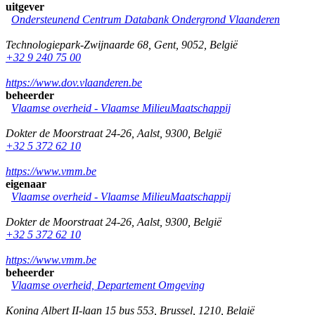
uitgever
Ondersteunend Centrum Databank Ondergrond Vlaanderen
Technologiepark-Zwijnaarde 68
,
Gent
,
9052
,
België
+32 9 240 75 00
https://www.dov.vlaanderen.be
beheerder
Vlaamse overheid - Vlaamse MilieuMaatschappij
Dokter de Moorstraat 24-26
,
Aalst
,
9300
,
België
+32 5 372 62 10
https://www.vmm.be
eigenaar
Vlaamse overheid - Vlaamse MilieuMaatschappij
Dokter de Moorstraat 24-26
,
Aalst
,
9300
,
België
+32 5 372 62 10
https://www.vmm.be
beheerder
Vlaamse overheid, Departement Omgeving
Koning Albert II-laan 15 bus 553
,
Brussel
,
1210
,
België