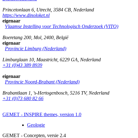
Princetonlaan 6
,
Utrecht
,
3584 CB
,
Nederland
https://www.dinoloket.nl
eigenaar
Vlaamse Instelling voor Technologisch Onderzoek (VITO)
Boeretang 200
,
Mol
,
2400
,
België
eigenaar
Provincie Limburg (Nederland)
Limburglaan 10
,
Maastricht
,
6229 GA
,
Nederland
+31 (0)43 389 8939
eigenaar
Provincie Noord-Brabant (Nederland)
Brabantlaan 1
,
's-Hertogenbosch
,
5216 TV
,
Nederland
+31 (0)73 680 82 66
GEMET - INSPIRE themes, version 1.0
Geologie
GEMET - Concepten, versie 2.4