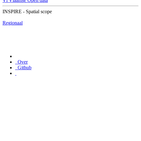
Vl
Vlaamse Open data
INSPIRE - Spatial scope
Regionaal
Over
Github