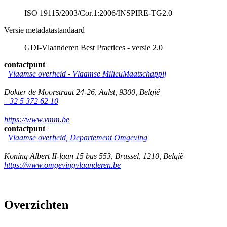
ISO 19115/2003/Cor.1:2006/INSPIRE-TG2.0
Versie metadatastandaard
GDI-Vlaanderen Best Practices - versie 2.0
contactpunt
Vlaamse overheid - Vlaamse MilieuMaatschappij
Dokter de Moorstraat 24-26
,
Aalst
,
9300
,
België
+32 5 372 62 10
https://www.vmm.be
contactpunt
Vlaamse overheid, Departement Omgeving
Koning Albert II-laan 15 bus 553
,
Brussel
,
1210
,
België
https://www.omgevingvlaanderen.be
Overzichten