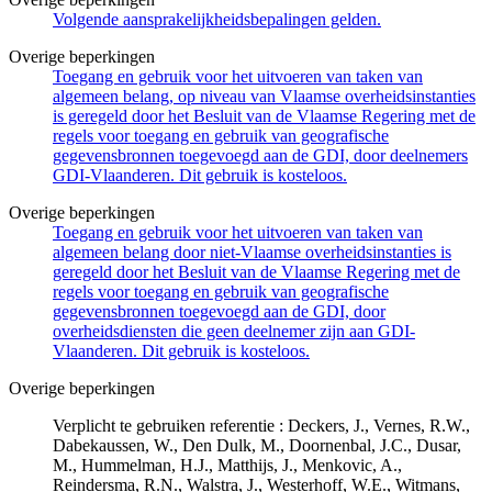
Volgende aansprakelijkheidsbepalingen gelden.
Overige beperkingen
Toegang en gebruik voor het uitvoeren van taken van
algemeen belang, op niveau van Vlaamse overheidsinstanties
is geregeld door het Besluit van de Vlaamse Regering met de
regels voor toegang en gebruik van geografische
gegevensbronnen toegevoegd aan de GDI, door deelnemers
GDI-Vlaanderen. Dit gebruik is kosteloos.
Overige beperkingen
Toegang en gebruik voor het uitvoeren van taken van
algemeen belang door niet-Vlaamse overheidsinstanties is
geregeld door het Besluit van de Vlaamse Regering met de
regels voor toegang en gebruik van geografische
gegevensbronnen toegevoegd aan de GDI, door
overheidsdiensten die geen deelnemer zijn aan GDI-
Vlaanderen. Dit gebruik is kosteloos.
Overige beperkingen
Verplicht te gebruiken referentie : Deckers, J., Vernes, R.W.,
Dabekaussen, W., Den Dulk, M., Doornenbal, J.C., Dusar,
M., Hummelman, H.J., Matthijs, J., Menkovic, A.,
Reindersma, R.N., Walstra, J., Westerhoff, W.E., Witmans,