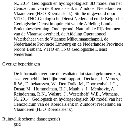
N., 2014. Geologisch en hydrogeologisch 3D model van het
Cenozoïcum van de Roerdalslenk in Zuidoost-Nederland en
Vlaanderen (H3O-Roerdalslenk). Studie uitgevoerd door
VITO, TNO-Geologische Dienst Nederland en de Belgische
Geologische Dienst in opdracht van de Afdeling Land en
Bodembescherming, Ondergrond, Natuurlijke Rijkdommen
van de Vlaamse overheid, de Afdeling Operationeel
Waterbeheer van de Vlaamse Milieumaatschappij, de
Nederlandse Provincie Limburg en de Nederlandse Provincie
Noord-Brabant, VITO en TNO-Geologische Dienst
Nederland.
Overige beperkingen
De informatie over hoe de resultaten tot stand gekomen zijn,
staat vermeld in het bijhorend rapport : Deckers, J., Vernes,
R.W., Dabekaussen, W., Den Dulk, M., Doornenbal, J.C.,
Dusar, M., Hummelman, H.J., Matthijs, J., Menkovic, A.,
Reindersma, R.N., Walstra, J., Westerhoff, W.E., Witmans,
N., 2014. Geologisch en hydrogeologisch 3D model van het
Cenozoïcum van de Roerdalslenk in Zuidoost-Nederland en
Vlaanderen (H3O-Roerdalslenk).
Ruimtelijk schema dataset(serie)
grid