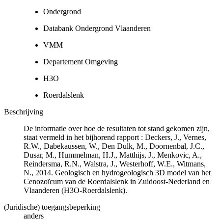
Ondergrond
Databank Ondergrond Vlaanderen
VMM
Departement Omgeving
H3O
Roerdalslenk
Beschrijving
De informatie over hoe de resultaten tot stand gekomen zijn,
staat vermeld in het bijhorend rapport : Deckers, J., Vernes,
R.W., Dabekaussen, W., Den Dulk, M., Doornenbal, J.C.,
Dusar, M., Hummelman, H.J., Matthijs, J., Menkovic, A.,
Reindersma, R.N., Walstra, J., Westerhoff, W.E., Witmans,
N., 2014. Geologisch en hydrogeologisch 3D model van het
Cenozoïcum van de Roerdalslenk in Zuidoost-Nederland en
Vlaanderen (H3O-Roerdalslenk).
(Juridische) toegangsbeperking
anders