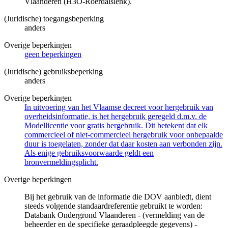
Vlaanderen (H3O-Roerdalslenk).
(Juridische) toegangsbeperking
anders
Overige beperkingen
geen beperkingen
(Juridische) gebruiksbeperking
anders
Overige beperkingen
In uitvoering van het Vlaamse decreet voor hergebruik van
overheidsinformatie, is het hergebruik geregeld d.m.v. de
Modellicentie voor gratis hergebruik. Dit betekent dat elk
commercieel of niet-commercieel hergebruik voor onbepaalde
duur is toegelaten, zonder dat daar kosten aan verbonden zijn.
Als enige gebruiksvoorwaarde geldt een
bronvermeldingsplicht.
Overige beperkingen
Bij het gebruik van de informatie die DOV aanbiedt, dient
steeds volgende standaardreferentie gebruikt te worden:
Databank Ondergrond Vlaanderen - (vermelding van de
beheerder en de specifieke geraadpleegde gegevens) -