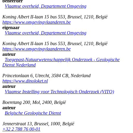
beheerder
Vlaamse overheid, Departement Omgeving
Koning Albert II-laan 15 bus 553
,
Brussel
,
1210
,
België
https://www.omgevingvlaanderen.be
eigenaar
Vlaamse overheid, Departement Omgeving
Koning Albert II-laan 15 bus 553
,
Brussel
,
1210
,
België
https://www.omgevingvlaanderen.be
auteur
Toegepast-Natuurwetenschappelijk Onderzoek - Geologische
Dienst Nederland
Princetonlaan 6
,
Utrecht
,
3584 CB
,
Nederland
https://www.dinoloket.nl
auteur
Vlaamse Instelling voor Technologisch Onderzoek (VITO)
Boeretang 200
,
Mol
,
2400
,
België
auteur
Belgische Geologische Dienst
Jennerstraat 13
,
Brussel
,
1000
,
België
+32 2 788 76 00-01