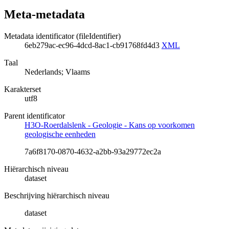
Meta-metadata
Metadata identificator (fileIdentifier)
6eb279ac-ec96-4dcd-8ac1-cb91768fd4d3
XML
Taal
Nederlands; Vlaams
Karakterset
utf8
Parent identificator
H3O-Roerdalslenk - Geologie - Kans op voorkomen
geologische eenheden
7a6f8170-0870-4632-a2bb-93a29772ec2a
Hiërarchisch niveau
dataset
Beschrijving hiërarchisch niveau
dataset