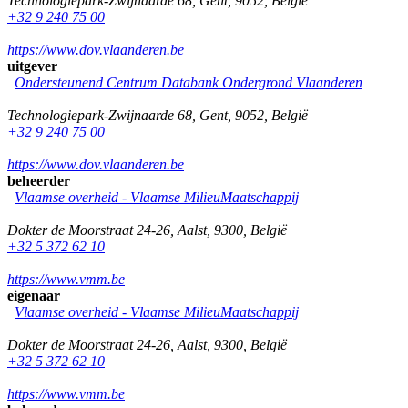
Technologiepark-Zwijnaarde 68
,
Gent
,
9052
,
België
+32 9 240 75 00
https://www.dov.vlaanderen.be
uitgever
Ondersteunend Centrum Databank Ondergrond Vlaanderen
Technologiepark-Zwijnaarde 68
,
Gent
,
9052
,
België
+32 9 240 75 00
https://www.dov.vlaanderen.be
beheerder
Vlaamse overheid - Vlaamse MilieuMaatschappij
Dokter de Moorstraat 24-26
,
Aalst
,
9300
,
België
+32 5 372 62 10
https://www.vmm.be
eigenaar
Vlaamse overheid - Vlaamse MilieuMaatschappij
Dokter de Moorstraat 24-26
,
Aalst
,
9300
,
België
+32 5 372 62 10
https://www.vmm.be