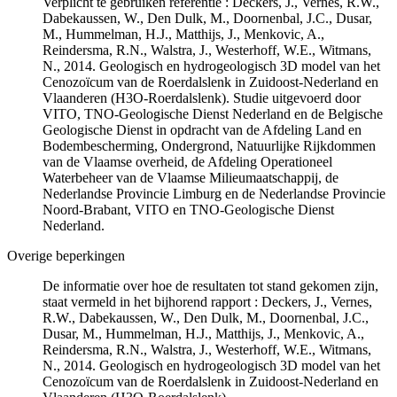
Verplicht te gebruiken referentie : Deckers, J., Vernes, R.W.,
Dabekaussen, W., Den Dulk, M., Doornenbal, J.C., Dusar,
M., Hummelman, H.J., Matthijs, J., Menkovic, A.,
Reindersma, R.N., Walstra, J., Westerhoff, W.E., Witmans,
N., 2014. Geologisch en hydrogeologisch 3D model van het
Cenozoïcum van de Roerdalslenk in Zuidoost-Nederland en
Vlaanderen (H3O-Roerdalslenk). Studie uitgevoerd door
VITO, TNO-Geologische Dienst Nederland en de Belgische
Geologische Dienst in opdracht van de Afdeling Land en
Bodembescherming, Ondergrond, Natuurlijke Rijkdommen
van de Vlaamse overheid, de Afdeling Operationeel
Waterbeheer van de Vlaamse Milieumaatschappij, de
Nederlandse Provincie Limburg en de Nederlandse Provincie
Noord-Brabant, VITO en TNO-Geologische Dienst
Nederland.
Overige beperkingen
De informatie over hoe de resultaten tot stand gekomen zijn,
staat vermeld in het bijhorend rapport : Deckers, J., Vernes,
R.W., Dabekaussen, W., Den Dulk, M., Doornenbal, J.C.,
Dusar, M., Hummelman, H.J., Matthijs, J., Menkovic, A.,
Reindersma, R.N., Walstra, J., Westerhoff, W.E., Witmans,
N., 2014. Geologisch en hydrogeologisch 3D model van het
Cenozoïcum van de Roerdalslenk in Zuidoost-Nederland en