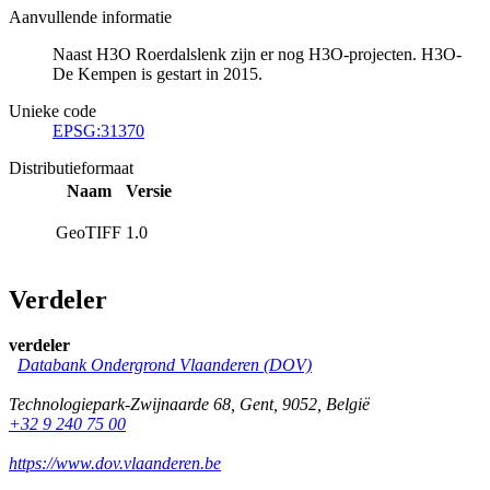
Aanvullende informatie
Naast H3O Roerdalslenk zijn er nog H3O-projecten. H3O-
De Kempen is gestart in 2015.
Unieke code
EPSG:31370
Distributieformaat
Naam
Versie
GeoTIFF
1.0
Verdeler
verdeler
Databank Ondergrond Vlaanderen (DOV)
Technologiepark-Zwijnaarde 68
,
Gent
,
9052
,
België
+32 9 240 75 00
https://www.dov.vlaanderen.be