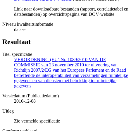
Link naar downloadbare bestanden (rapport, correlatietabel en
databestanden) op overzichtspagina van DOV-website
Niveau kwaliteitsinformatie
dataset
Resultaat
Titel specificatie
VERORDENING (EU) Nr. 1089/2010 VAN DE
COMMISSIE van 23 november 2010 ter uitvoering van
Richtlijn 2007/2/EG van het Europees Parlement en de Raad
betreffende de interoperabiliteit van verzamelingen ruimtelijke
gegevens en van diensten met betrekking tot ruimtelijke
gegevens
Versiedatum (Publicatiedatum)
2010-12-08
Uitleg
Zie vermelde specificatie
Conform verklaard