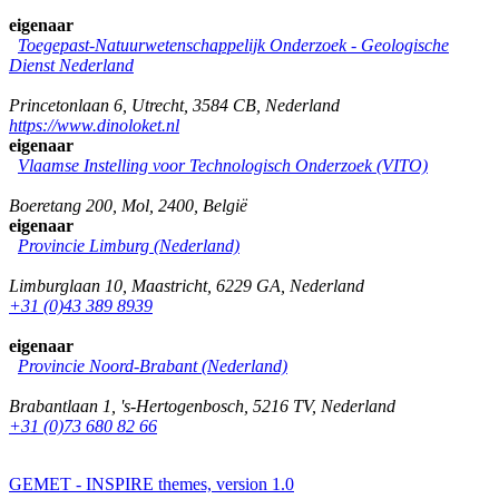
eigenaar
Toegepast-Natuurwetenschappelijk Onderzoek - Geologische
Dienst Nederland
Princetonlaan 6
,
Utrecht
,
3584 CB
,
Nederland
https://www.dinoloket.nl
eigenaar
Vlaamse Instelling voor Technologisch Onderzoek (VITO)
Boeretang 200
,
Mol
,
2400
,
België
eigenaar
Provincie Limburg (Nederland)
Limburglaan 10
,
Maastricht
,
6229 GA
,
Nederland
+31 (0)43 389 8939
eigenaar
Provincie Noord-Brabant (Nederland)
Brabantlaan 1
,
's-Hertogenbosch
,
5216 TV
,
Nederland
+31 (0)73 680 82 66
GEMET - INSPIRE themes, version 1.0