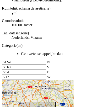
Vlaanderen (H3O-Roerdalslenk).
Ruimtelijk schema dataset(serie)
grid
Grondresolutie
100.00 meter
Taal dataset(serie)
Nederlands; Vlaams
Categorie(en)
Geo wetenschappelijke data
N
S
E
W