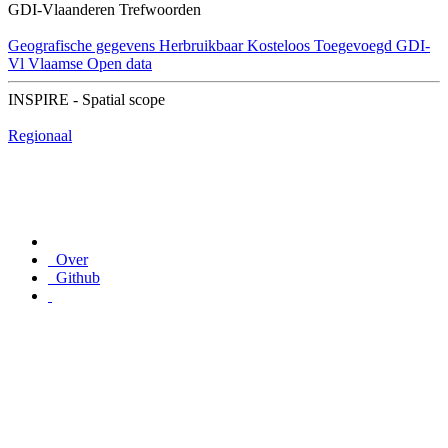
GDI-Vlaanderen Trefwoorden
Geografische gegevens
Herbruikbaar
Kosteloos
Toegevoegd GDI-
Vl
Vlaamse Open data
INSPIRE - Spatial scope
Regionaal
Over
Github