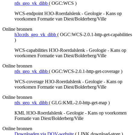
rds_geo_vk_dibb
(
OGC:WCS
)
WCS-endpoint H3O-Roerdalslenk - Geologie - Kans op
voorkomen Formatie van Diest/Bolderberg/Ville
Online bronnen
h3o:rds_geo_vk_dibb
(
OGC:WCS-2.0.1-http-get-capabilities
)
WCS-capabilities H3O-Roerdalslenk - Geologie - Kans op
voorkomen Formatie van Diest/Bolderberg/Ville
Online bronnen
rds_geo_vk_dibb
(
OGC:WCS-2.0.1-http-get-coverage
)
WCS-coverage H3O-Roerdalslenk - Geologie - Kans op
voorkomen Formatie van Diest/Bolderberg/Ville
Online bronnen
rds_geo_vk_dibb
(
GLG:KML-2.0-http-get-map
)
KML H3O-Roerdalslenk - Geologie - Kans op voorkomen
Formatie van Diest/Bolderberg/Ville
Online bronnen
Downloaden via DOV-website
(
LINK download-store
)