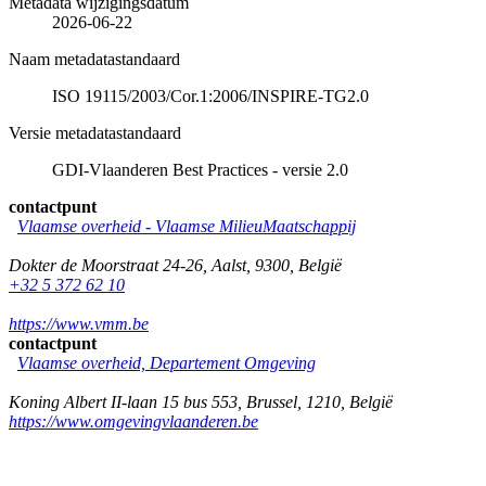
Metadata wijzigingsdatum
2026-06-22
Naam metadatastandaard
ISO 19115/2003/Cor.1:2006/INSPIRE-TG2.0
Versie metadatastandaard
GDI-Vlaanderen Best Practices - versie 2.0
contactpunt
Vlaamse overheid - Vlaamse MilieuMaatschappij
Dokter de Moorstraat 24-26
,
Aalst
,
9300
,
België
+32 5 372 62 10
https://www.vmm.be
contactpunt
Vlaamse overheid, Departement Omgeving
Koning Albert II-laan 15 bus 553
,
Brussel
,
1210
,
België
https://www.omgevingvlaanderen.be