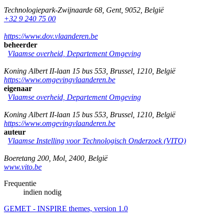
Technologiepark-Zwijnaarde 68
,
Gent
,
9052
,
België
+32 9 240 75 00
https://www.dov.vlaanderen.be
beheerder
Vlaamse overheid, Departement Omgeving
Koning Albert II-laan 15 bus 553
,
Brussel
,
1210
,
België
https://www.omgevingvlaanderen.be
eigenaar
Vlaamse overheid, Departement Omgeving
Koning Albert II-laan 15 bus 553
,
Brussel
,
1210
,
België
https://www.omgevingvlaanderen.be
auteur
Vlaamse Instelling voor Technologisch Onderzoek (VITO)
Boeretang 200
,
Mol
,
2400
,
België
www.vito.be
Frequentie
indien nodig
GEMET - INSPIRE themes, version 1.0