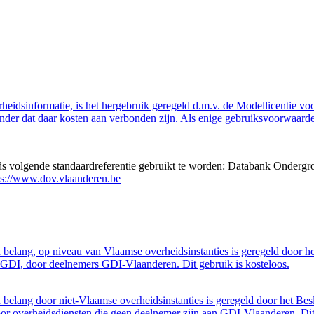
eidsinformatie, is het hergebruik geregeld d.m.v. de Modellicentie voor
nder dat daar kosten aan verbonden zijn. Als enige gebruiksvoorwaarde
eds volgende standaardreferentie gebruikt te worden: Databank Ondergr
ps://www.dov.vlaanderen.be
belang, op niveau van Vlaamse overheidsinstanties is geregeld door h
GDI, door deelnemers GDI-Vlaanderen. Dit gebruik is kosteloos.
belang door niet-Vlaamse overheidsinstanties is geregeld door het Bes
 overheidsdiensten die geen deelnemer zijn aan GDI-Vlaanderen. Dit 