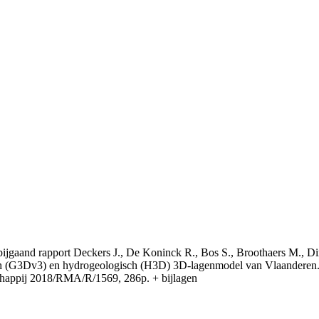
t bijgaand rapport Deckers J., De Koninck R., Bos S., Broothaers M., Di
 (G3Dv3) en hydrogeologisch (H3D) 3D-lagenmodel van Vlaanderen. S
appij 2018/RMA/R/1569, 286p. + bijlagen