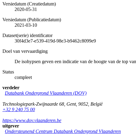
Versiedatum (Creatiedatum)
2020-05-31
Versiedatum (Publicatiedatum)
2021-03-10
Dataset(serie) identificator
30f4d3e7-e539-419d-98e3-b9462c8099e9
Doel van vervaardiging
De isohypsen geven een indicatie van de hoogte van de top va
Status
compleet
verdeler
Databank Ondergrond Vlaanderen (DOV)
Technologiepark-Zwijnaarde 68
,
Gent
,
9052
,
België
+32 9 240 75 00
https://www.dov.vlaanderen.be
uitgever
Ondersteunend Centrum Databank Ondergrond Vlaanderen