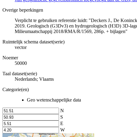
Overige beperkingen
Verplicht te gebruiken referentie luidt: "Deckers J., De Koni
2019. Geologisch (G3Dv3) en hydrogeologisch (H3D) 3D-lage
Milieumaatschappij 2018/RMA/R/1569, 286p. + bijlagen"
Ruimtelijk schema dataset(serie)
vector
Noemer
50000
Taal dataset(serie)
Nederlands; Vlaams
Categorie(en)
Geo wetenschappelijke data
N
S
E
W