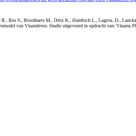
nck R., Bos S., Broothaers M., Dirix K., Hambsch L., Lagrou, D., Lanck
nmodel van Vlaanderen. Studie uitgevoerd in opdracht van: Vlaams