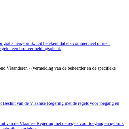
 gratis hergebruik. Dit betekent dat elk commercieel of niet-
 geldt een bronvermeldingsplicht.
ond Vlaanderen - (vermelding van de beheerder en de specifieke
et Besluit van de Vlaamse Regering met de regels voor toegang en
luit van de Vlaamse Regering met de regels voor toegang en gebruik
gebruik is kosteloos.