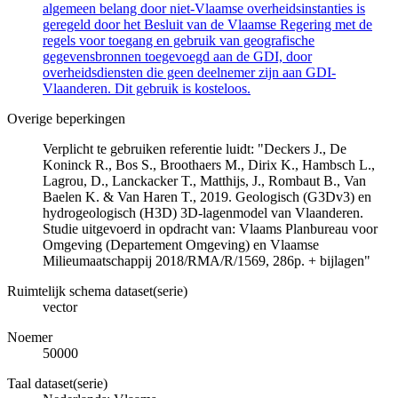
algemeen belang door niet-Vlaamse overheidsinstanties is
geregeld door het Besluit van de Vlaamse Regering met de
regels voor toegang en gebruik van geografische
gegevensbronnen toegevoegd aan de GDI, door
overheidsdiensten die geen deelnemer zijn aan GDI-
Vlaanderen. Dit gebruik is kosteloos.
Overige beperkingen
Verplicht te gebruiken referentie luidt: "Deckers J., De
Koninck R., Bos S., Broothaers M., Dirix K., Hambsch L.,
Lagrou, D., Lanckacker T., Matthijs, J., Rombaut B., Van
Baelen K. & Van Haren T., 2019. Geologisch (G3Dv3) en
hydrogeologisch (H3D) 3D-lagenmodel van Vlaanderen.
Studie uitgevoerd in opdracht van: Vlaams Planbureau voor
Omgeving (Departement Omgeving) en Vlaamse
Milieumaatschappij 2018/RMA/R/1569, 286p. + bijlagen"
Ruimtelijk schema dataset(serie)
vector
Noemer
50000
Taal dataset(serie)