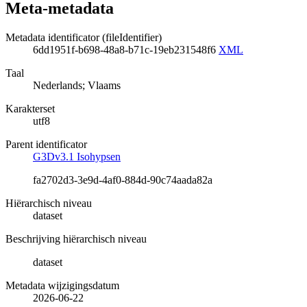
Meta-metadata
Metadata identificator (fileIdentifier)
6dd1951f-b698-48a8-b71c-19eb231548f6
XML
Taal
Nederlands; Vlaams
Karakterset
utf8
Parent identificator
G3Dv3.1 Isohypsen
fa2702d3-3e9d-4af0-884d-90c74aada82a
Hiërarchisch niveau
dataset
Beschrijving hiërarchisch niveau
dataset
Metadata wijzigingsdatum
2026-06-22