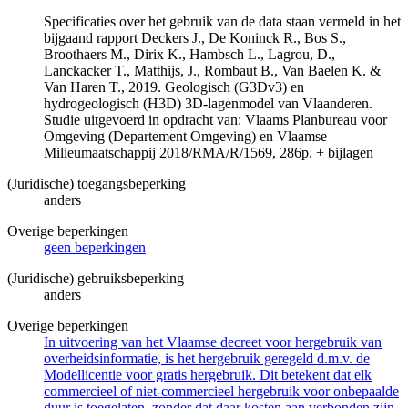
Specificaties over het gebruik van de data staan vermeld in het
bijgaand rapport Deckers J., De Koninck R., Bos S.,
Broothaers M., Dirix K., Hambsch L., Lagrou, D.,
Lanckacker T., Matthijs, J., Rombaut B., Van Baelen K. &
Van Haren T., 2019. Geologisch (G3Dv3) en
hydrogeologisch (H3D) 3D-lagenmodel van Vlaanderen.
Studie uitgevoerd in opdracht van: Vlaams Planbureau voor
Omgeving (Departement Omgeving) en Vlaamse
Milieumaatschappij 2018/RMA/R/1569, 286p. + bijlagen
(Juridische) toegangsbeperking
anders
Overige beperkingen
geen beperkingen
(Juridische) gebruiksbeperking
anders
Overige beperkingen
In uitvoering van het Vlaamse decreet voor hergebruik van
overheidsinformatie, is het hergebruik geregeld d.m.v. de
Modellicentie voor gratis hergebruik. Dit betekent dat elk
commercieel of niet-commercieel hergebruik voor onbepaalde
duur is toegelaten, zonder dat daar kosten aan verbonden zijn.