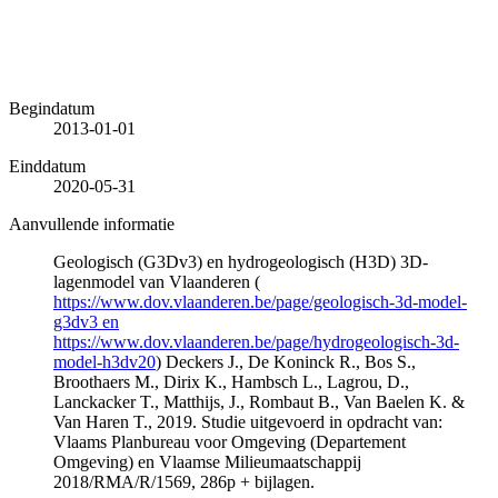
Begindatum
2013-01-01
Einddatum
2020-05-31
Aanvullende informatie
Geologisch (G3Dv3) en hydrogeologisch (H3D) 3D-
lagenmodel van Vlaanderen (
https://www.dov.vlaanderen.be/page/geologisch-3d-model-
g3dv3 en
https://www.dov.vlaanderen.be/page/hydrogeologisch-3d-
model-h3dv20
) Deckers J., De Koninck R., Bos S.,
Broothaers M., Dirix K., Hambsch L., Lagrou, D.,
Lanckacker T., Matthijs, J., Rombaut B., Van Baelen K. &
Van Haren T., 2019. Studie uitgevoerd in opdracht van:
Vlaams Planbureau voor Omgeving (Departement
Omgeving) en Vlaamse Milieumaatschappij
2018/RMA/R/1569, 286p + bijlagen.