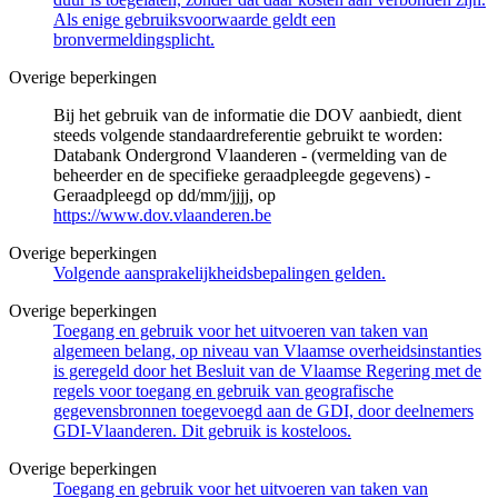
Als enige gebruiksvoorwaarde geldt een
bronvermeldingsplicht.
Overige beperkingen
Bij het gebruik van de informatie die DOV aanbiedt, dient
steeds volgende standaardreferentie gebruikt te worden:
Databank Ondergrond Vlaanderen - (vermelding van de
beheerder en de specifieke geraadpleegde gegevens) -
Geraadpleegd op dd/mm/jjjj, op
https://www.dov.vlaanderen.be
Overige beperkingen
Volgende aansprakelijkheidsbepalingen gelden.
Overige beperkingen
Toegang en gebruik voor het uitvoeren van taken van
algemeen belang, op niveau van Vlaamse overheidsinstanties
is geregeld door het Besluit van de Vlaamse Regering met de
regels voor toegang en gebruik van geografische
gegevensbronnen toegevoegd aan de GDI, door deelnemers
GDI-Vlaanderen. Dit gebruik is kosteloos.
Overige beperkingen
Toegang en gebruik voor het uitvoeren van taken van