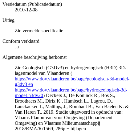
Versiedatum (Publicatiedatum)
2010-12-08
Uitleg
Zie vermelde specificatie
Conform verklaard
Ja
Algemene beschrijving herkomst
Zie Geologisch (G3Dv3) en hydrogeologisch (H3D) 3D-
lagenmodel van Vlaanderen (
https://www.dov.vlaanderen.be/page/geologisch-3d-model-
g3dv3 en
https://www.dov.vlaanderen.be/page/hydrogeologisch-3d-
model-h3dv20
) Deckers J., De Koninck R., Bos S.,
Broothaers M., Dirix K., Hambsch L., Lagrou, D.,
Lanckacker T., Matthijs, J., Rombaut B., Van Baelen K. &
Van Haren T., 2019. Studie uitgevoerd in opdracht van:
Vlaams Planbureau voor Omgeving (Departement
Omgeving) en Vlaamse Milieumaatschappij
2018/RMA/R/1569, 286p + bijlagen.