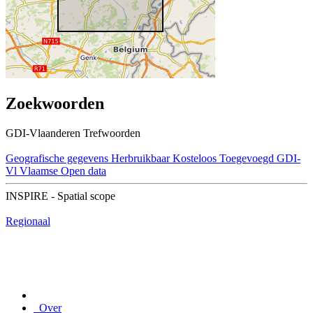
Zoekwoorden
GDI-Vlaanderen Trefwoorden
Geografische gegevens
Herbruikbaar
Kosteloos
Toegevoegd GDI-
Vl
Vlaamse Open data
INSPIRE - Spatial scope
Regionaal
Over