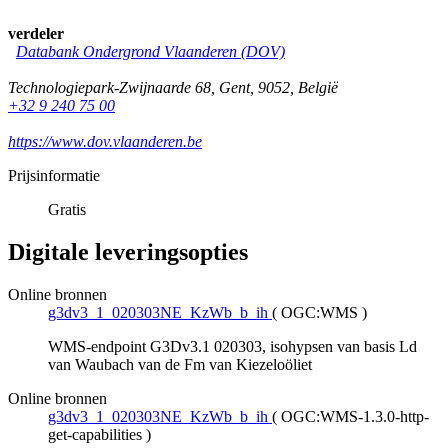
verdeler
Databank Ondergrond Vlaanderen (DOV)
Technologiepark-Zwijnaarde 68
,
Gent
,
9052
,
België
+32 9 240 75 00
https://www.dov.vlaanderen.be
Prijsinformatie
Gratis
Digitale leveringsopties
Online bronnen
g3dv3_1_020303NE_KzWb_b_ih
(
OGC:WMS
)
WMS-endpoint G3Dv3.1 020303, isohypsen van basis Ld
van Waubach van de Fm van Kiezeloöliet
Online bronnen
g3dv3_1_020303NE_KzWb_b_ih
(
OGC:WMS-1.3.0-http-
get-capabilities
)