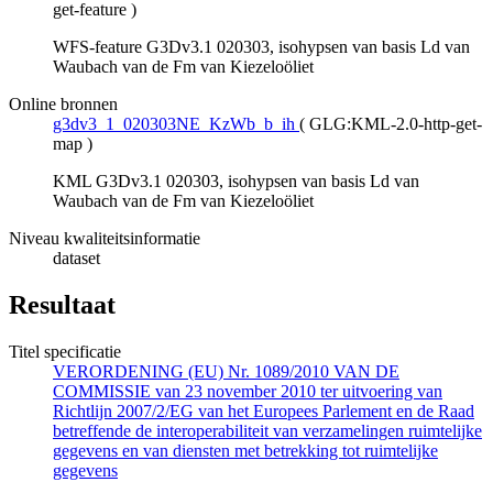
get-feature
)
WFS-feature G3Dv3.1 020303, isohypsen van basis Ld van
Waubach van de Fm van Kiezeloöliet
Online bronnen
g3dv3_1_020303NE_KzWb_b_ih
(
GLG:KML-2.0-http-get-
map
)
KML G3Dv3.1 020303, isohypsen van basis Ld van
Waubach van de Fm van Kiezeloöliet
Niveau kwaliteitsinformatie
dataset
Resultaat
Titel specificatie
VERORDENING (EU) Nr. 1089/2010 VAN DE
COMMISSIE van 23 november 2010 ter uitvoering van
Richtlijn 2007/2/EG van het Europees Parlement en de Raad
betreffende de interoperabiliteit van verzamelingen ruimtelijke
gegevens en van diensten met betrekking tot ruimtelijke
gegevens