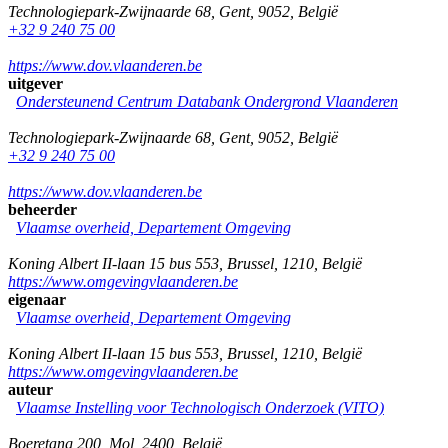
Technologiepark-Zwijnaarde 68
,
Gent
,
9052
,
België
+32 9 240 75 00
https://www.dov.vlaanderen.be
uitgever
Ondersteunend Centrum Databank Ondergrond Vlaanderen
Technologiepark-Zwijnaarde 68
,
Gent
,
9052
,
België
+32 9 240 75 00
https://www.dov.vlaanderen.be
beheerder
Vlaamse overheid, Departement Omgeving
Koning Albert II-laan 15 bus 553
,
Brussel
,
1210
,
België
https://www.omgevingvlaanderen.be
eigenaar
Vlaamse overheid, Departement Omgeving
Koning Albert II-laan 15 bus 553
,
Brussel
,
1210
,
België
https://www.omgevingvlaanderen.be
auteur
Vlaamse Instelling voor Technologisch Onderzoek (VITO)
Boeretang 200
,
Mol
,
2400
,
België