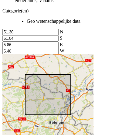
Nederlands; Vlaams
Categorie(en)
Geo wetenschappelijke data
N
S
E
W