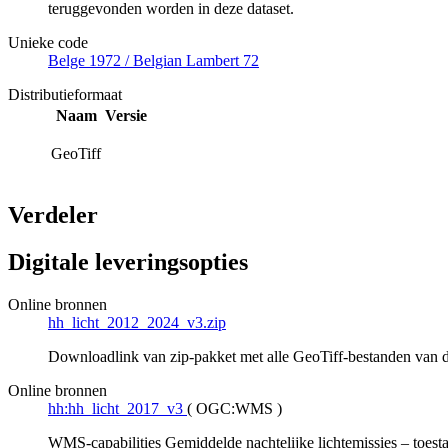
teruggevonden worden in deze dataset.
Unieke code
Belge 1972 / Belgian Lambert 72
Distributieformaat
Naam
Versie
GeoTiff
Verdeler
Digitale leveringsopties
Online bronnen
hh_licht_2012_2024_v3.zip
Downloadlink van zip-pakket met alle GeoTiff-bestanden van d
Online bronnen
hh:hh_licht_2017_v3
(
OGC:WMS
)
WMS-capabilities Gemiddelde nachtelijke lichtemissies – toes