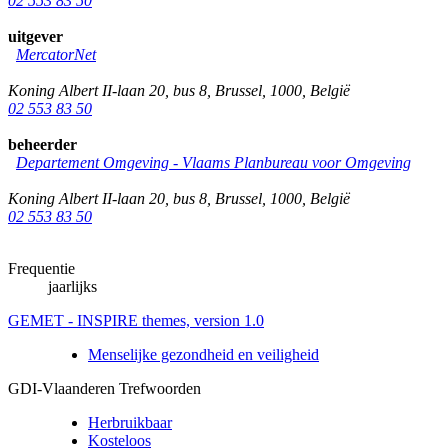
02 553 83 50
uitgever
MercatorNet
Koning Albert II-laan 20, bus 8
,
Brussel
,
1000
,
België
02 553 83 50
beheerder
Departement Omgeving - Vlaams Planbureau voor Omgeving
Koning Albert II-laan 20, bus 8
,
Brussel
,
1000
,
België
02 553 83 50
Frequentie
jaarlijks
GEMET - INSPIRE themes, version 1.0
Menselijke gezondheid en veiligheid
GDI-Vlaanderen Trefwoorden
Herbruikbaar
Kosteloos