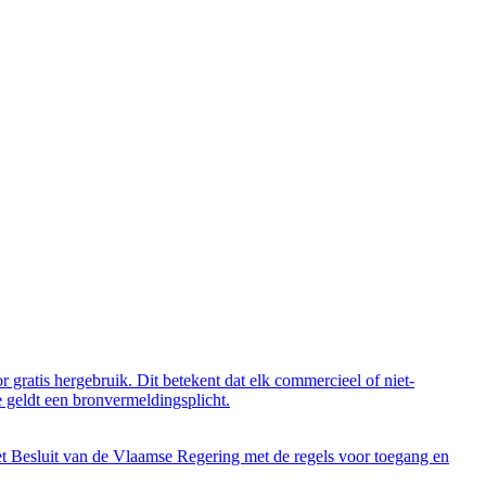
 gratis hergebruik. Dit betekent dat elk commercieel of niet-
 geldt een bronvermeldingsplicht.
et Besluit van de Vlaamse Regering met de regels voor toegang en