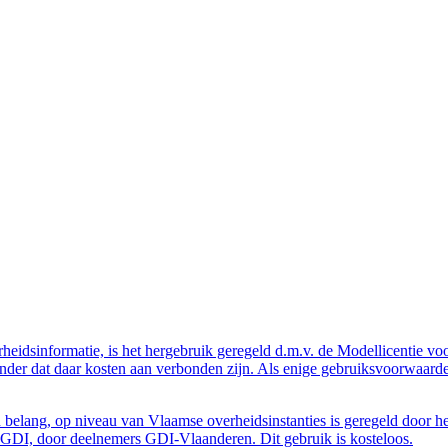
eidsinformatie, is het hergebruik geregeld d.m.v. de Modellicentie voor
nder dat daar kosten aan verbonden zijn. Als enige gebruiksvoorwaarde
belang, op niveau van Vlaamse overheidsinstanties is geregeld door h
GDI, door deelnemers GDI-Vlaanderen. Dit gebruik is kosteloos.