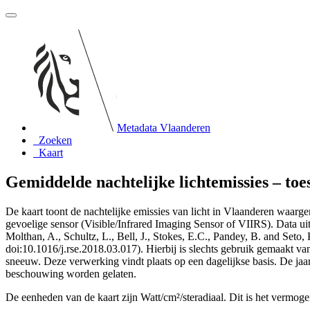
Metadata Vlaanderen
Zoeken
Kaart
Gemiddelde nachtelijke lichtemissies – toe
De kaart toont de nachtelijke emissies van licht in Vlaanderen waarge
gevoelige sensor (Visible/Infrared Imaging Sensor of VIIRS). Data ui
Molthan, A., Schultz, L., Bell, J., Stokes, E.C., Pandey, B. and Set
doi:10.1016/j.rse.2018.03.017). Hierbij is slechts gebruik gemaakt van
sneeuw. Deze verwerking vindt plaats op een dagelijkse basis. De jaar
beschouwing worden gelaten.
De eenheden van de kaart zijn Watt/cm²/steradiaal. Dit is het vermo