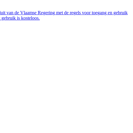
luit van de Vlaamse Regering met de regels voor toegang en gebruik
gebruik is kosteloos.