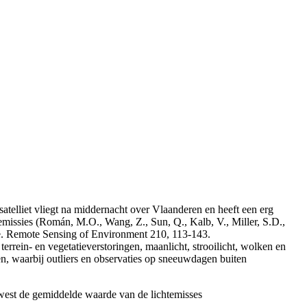
atelliet vliegt na middernacht over Vlaanderen en heeft een erg
emissies (Román, M.O., Wang, Z., Sun, Q., Kalb, V., Miller, S.D.,
uite. Remote Sensing of Environment 210, 113-143.
errein- en vegetatieverstoringen, maanlicht, strooilicht, wolken en
en, waarbij outliers en observaties op sneeuwdagen buiten
ewest de gemiddelde waarde van de lichtemisses