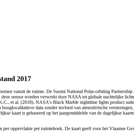
stand 2017
nomen vanuit de ruimte. De Suomi National Polar-orbiting Partnership s
t deze sensor worden verwerkt door NASA tot globale nachtelijke licht
o, K.C., et al. (2018). NASA's Black Marble nighttime lights product s
 hoogkwalitatieve data zonder invloed van atmosferische verstoringen, t
lijkse kaart is gebaseerd op het jaargemiddelde van de dagelijkse kaart
gen per oppervlakte per ruimtehoek. De kaart geeft voor het Vlaamse G