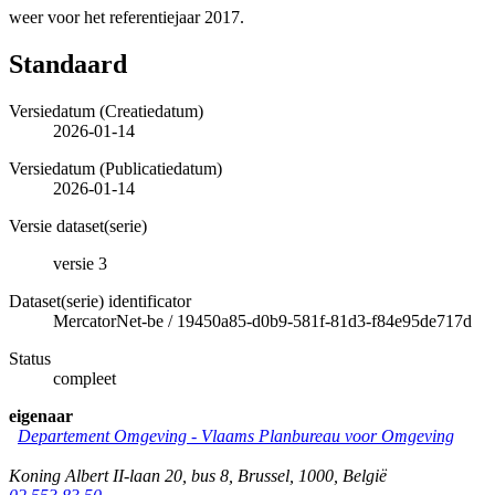
weer voor het referentiejaar 2017.
Standaard
Versiedatum (Creatiedatum)
2026-01-14
Versiedatum (Publicatiedatum)
2026-01-14
Versie dataset(serie)
versie 3
Dataset(serie) identificator
MercatorNet-be
/
19450a85-d0b9-581f-81d3-f84e95de717d
Status
compleet
eigenaar
Departement Omgeving - Vlaams Planbureau voor Omgeving
Koning Albert II-laan 20, bus 8
,
Brussel
,
1000
,
België