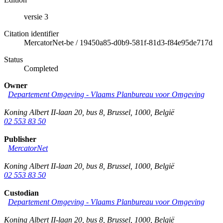
versie 3
Citation identifier
MercatorNet-be
/
19450a85-d0b9-581f-81d3-f84e95de717d
Status
Completed
Owner
Departement Omgeving - Vlaams Planbureau voor Omgeving
Koning Albert II-laan 20, bus 8
,
Brussel
,
1000
,
België
02 553 83 50
Publisher
MercatorNet
Koning Albert II-laan 20, bus 8
,
Brussel
,
1000
,
België
02 553 83 50
Custodian
Departement Omgeving - Vlaams Planbureau voor Omgeving
Koning Albert II-laan 20, bus 8
,
Brussel
,
1000
,
België