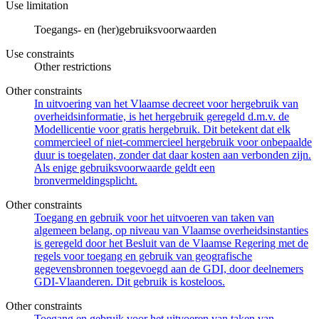
Use limitation
Toegangs- en (her)gebruiksvoorwaarden
Use constraints
Other restrictions
Other constraints
In uitvoering van het Vlaamse decreet voor hergebruik van
overheidsinformatie, is het hergebruik geregeld d.m.v. de
Modellicentie voor gratis hergebruik. Dit betekent dat elk
commercieel of niet-commercieel hergebruik voor onbepaalde
duur is toegelaten, zonder dat daar kosten aan verbonden zijn.
Als enige gebruiksvoorwaarde geldt een
bronvermeldingsplicht.
Other constraints
Toegang en gebruik voor het uitvoeren van taken van
algemeen belang, op niveau van Vlaamse overheidsinstanties
is geregeld door het Besluit van de Vlaamse Regering met de
regels voor toegang en gebruik van geografische
gegevensbronnen toegevoegd aan de GDI, door deelnemers
GDI-Vlaanderen. Dit gebruik is kosteloos.
Other constraints
Toegang en gebruik voor het uitvoeren van taken van