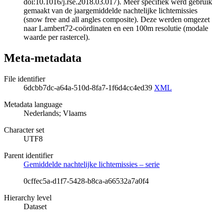
doi:10.1016/j.rse.2018.03.017). Meer specifiek werd gebruik
gemaakt van de jaargemiddelde nachtelijke lichtemissies
(snow free and all angles composite). Deze werden omgezet
naar Lambert72-coördinaten en een 100m resolutie (modale
waarde per rastercel).
Meta-metadata
File identifier
6dcbb7dc-a64a-510d-8fa7-1f6d4cc4ed39
XML
Metadata language
Nederlands; Vlaams
Character set
UTF8
Parent identifier
Gemiddelde nachtelijke lichtemissies – serie
0cffec5a-d1f7-5428-b8ca-a66532a7a0f4
Hierarchy level
Dataset