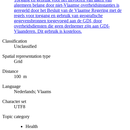
algemeen belang door niet-Vlaamse overheidsinstanties is
geregeld door het Besluit van de Vlaamse Regering met de
regels voor toegang en gebruik van geografische
gegevensbronnen toegevoegd aan de GDI, door
overheidsdiensten die geen deelnemer zijn aan GDI-
Vlaanderen. Dit gebruik is kosteloos.
Classification
Unclassified
Spatial representation type
Grid
Distance
100 m
Language
Nederlands; Vlaams
Character set
UTF8
Topic category
Health