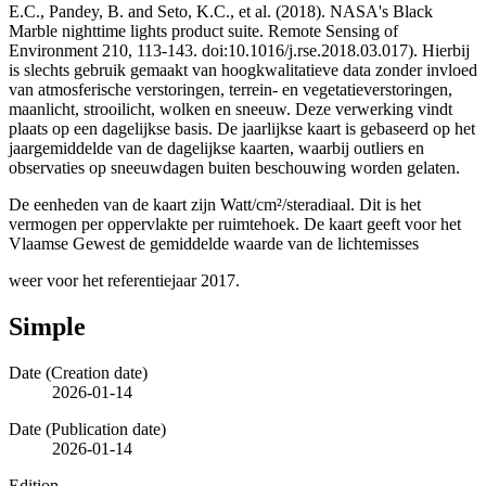
E.C., Pandey, B. and Seto, K.C., et al. (2018). NASA's Black
Marble nighttime lights product suite. Remote Sensing of
Environment 210, 113-143. doi:10.1016/j.rse.2018.03.017). Hierbij
is slechts gebruik gemaakt van hoogkwalitatieve data zonder invloed
van atmosferische verstoringen, terrein- en vegetatieverstoringen,
maanlicht, strooilicht, wolken en sneeuw. Deze verwerking vindt
plaats op een dagelijkse basis. De jaarlijkse kaart is gebaseerd op het
jaargemiddelde van de dagelijkse kaarten, waarbij outliers en
observaties op sneeuwdagen buiten beschouwing worden gelaten.
De eenheden van de kaart zijn Watt/cm²/steradiaal. Dit is het
vermogen per oppervlakte per ruimtehoek. De kaart geeft voor het
Vlaamse Gewest de gemiddelde waarde van de lichtemisses
weer voor het referentiejaar 2017.
Simple
Date (Creation date)
2026-01-14
Date (Publication date)
2026-01-14
Edition