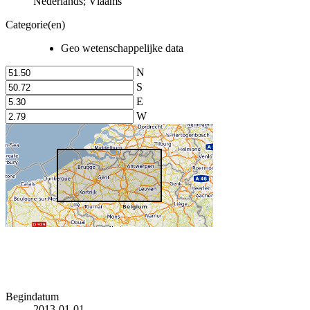
Nederlands; Vlaams
Categorie(en)
Geo wetenschappelijke data
N
S
E
W
Begindatum
2013-01-01