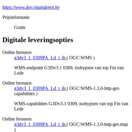
https://www.dov.vlaanderen.be
Prijsinformatie
Gratis
Digitale leveringsopties
Online bronnen
g3dv3_1_0309PA_Ld_t_ih
(
OGC:WMS
)
WMS-endpoint G3Dv3.1 0309, isohypsen van top Fm van
Lede
Online bronnen
g3dv3_1_0309PA_Ld_t_ih
(
OGC:WMS-1.3.0-http-get-
capabilities
)
WMS-capabilities G3Dv3.1 0309, isohypsen van top Fm van
Lede
Online bronnen
g3dv3_1_0309PA_Ld_t_ih
(
OGC:WMS-1.3.0-http-get-map
)