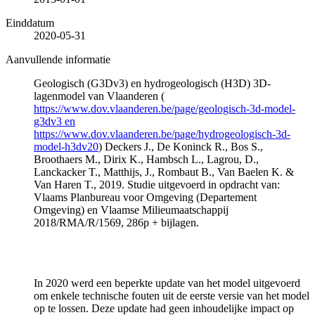
Einddatum
2020-05-31
Aanvullende informatie
Geologisch (G3Dv3) en hydrogeologisch (H3D) 3D-
lagenmodel van Vlaanderen (
https://www.dov.vlaanderen.be/page/geologisch-3d-model-
g3dv3 en
https://www.dov.vlaanderen.be/page/hydrogeologisch-3d-
model-h3dv20
) Deckers J., De Koninck R., Bos S.,
Broothaers M., Dirix K., Hambsch L., Lagrou, D.,
Lanckacker T., Matthijs, J., Rombaut B., Van Baelen K. &
Van Haren T., 2019. Studie uitgevoerd in opdracht van:
Vlaams Planbureau voor Omgeving (Departement
Omgeving) en Vlaamse Milieumaatschappij
2018/RMA/R/1569, 286p + bijlagen.
In 2020 werd een beperkte update van het model uitgevoerd
om enkele technische fouten uit de eerste versie van het model
op te lossen. Deze update had geen inhoudelijke impact op