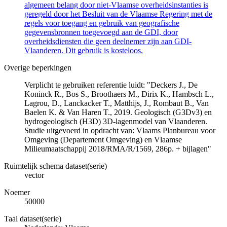
algemeen belang door niet-Vlaamse overheidsinstanties is
geregeld door het Besluit van de Vlaamse Regering met de
regels voor toegang en gebruik van geografische
gegevensbronnen toegevoegd aan de GDI, door
overheidsdiensten die geen deelnemer zijn aan GDI-
Vlaanderen. Dit gebruik is kosteloos.
Overige beperkingen
Verplicht te gebruiken referentie luidt: "Deckers J., De
Koninck R., Bos S., Broothaers M., Dirix K., Hambsch L.,
Lagrou, D., Lanckacker T., Matthijs, J., Rombaut B., Van
Baelen K. & Van Haren T., 2019. Geologisch (G3Dv3) en
hydrogeologisch (H3D) 3D-lagenmodel van Vlaanderen.
Studie uitgevoerd in opdracht van: Vlaams Planbureau voor
Omgeving (Departement Omgeving) en Vlaamse
Milieumaatschappij 2018/RMA/R/1569, 286p. + bijlagen"
Ruimtelijk schema dataset(serie)
vector
Noemer
50000
Taal dataset(serie)