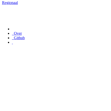
Regionaal
Over
Github