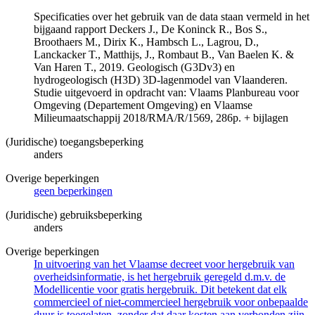
Specificaties over het gebruik van de data staan vermeld in het
bijgaand rapport Deckers J., De Koninck R., Bos S.,
Broothaers M., Dirix K., Hambsch L., Lagrou, D.,
Lanckacker T., Matthijs, J., Rombaut B., Van Baelen K. &
Van Haren T., 2019. Geologisch (G3Dv3) en
hydrogeologisch (H3D) 3D-lagenmodel van Vlaanderen.
Studie uitgevoerd in opdracht van: Vlaams Planbureau voor
Omgeving (Departement Omgeving) en Vlaamse
Milieumaatschappij 2018/RMA/R/1569, 286p. + bijlagen
(Juridische) toegangsbeperking
anders
Overige beperkingen
geen beperkingen
(Juridische) gebruiksbeperking
anders
Overige beperkingen
In uitvoering van het Vlaamse decreet voor hergebruik van
overheidsinformatie, is het hergebruik geregeld d.m.v. de
Modellicentie voor gratis hergebruik. Dit betekent dat elk
commercieel of niet-commercieel hergebruik voor onbepaalde
duur is toegelaten, zonder dat daar kosten aan verbonden zijn.