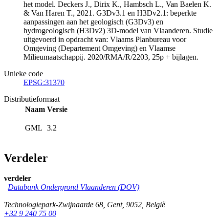
het model. Deckers J., Dirix K., Hambsch L., Van Baelen K.
& Van Haren T., 2021. G3Dv3.1 en H3Dv2.1: beperkte
aanpassingen aan het geologisch (G3Dv3) en
hydrogeologisch (H3Dv2) 3D-model van Vlaanderen. Studie
uitgevoerd in opdracht van: Vlaams Planbureau voor
Omgeving (Departement Omgeving) en Vlaamse
Milieumaatschappij. 2020/RMA/R/2203, 25p + bijlagen.
Unieke code
EPSG:31370
Distributieformaat
Naam
Versie
GML
3.2
Verdeler
verdeler
Databank Ondergrond Vlaanderen (DOV)
Technologiepark-Zwijnaarde 68
,
Gent
,
9052
,
België
+32 9 240 75 00