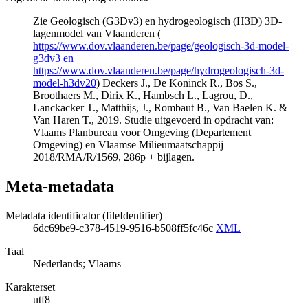
Zie Geologisch (G3Dv3) en hydrogeologisch (H3D) 3D-
lagenmodel van Vlaanderen (
https://www.dov.vlaanderen.be/page/geologisch-3d-model-
g3dv3 en
https://www.dov.vlaanderen.be/page/hydrogeologisch-3d-
model-h3dv20
) Deckers J., De Koninck R., Bos S.,
Broothaers M., Dirix K., Hambsch L., Lagrou, D.,
Lanckacker T., Matthijs, J., Rombaut B., Van Baelen K. &
Van Haren T., 2019. Studie uitgevoerd in opdracht van:
Vlaams Planbureau voor Omgeving (Departement
Omgeving) en Vlaamse Milieumaatschappij
2018/RMA/R/1569, 286p + bijlagen.
Meta-metadata
Metadata identificator (fileIdentifier)
6dc69be9-c378-4519-9516-b508ff5fc46c
XML
Taal
Nederlands; Vlaams
Karakterset
utf8