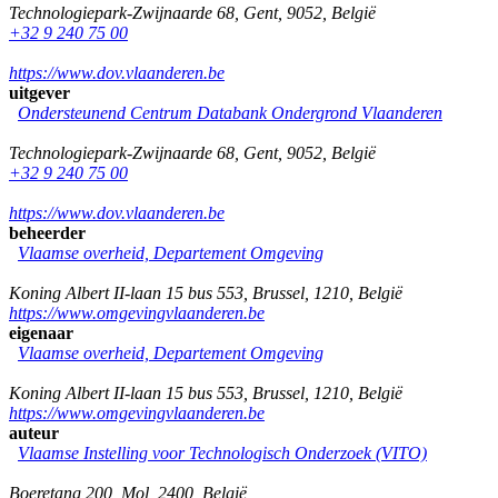
Technologiepark-Zwijnaarde 68
,
Gent
,
9052
,
België
+32 9 240 75 00
https://www.dov.vlaanderen.be
uitgever
Ondersteunend Centrum Databank Ondergrond Vlaanderen
Technologiepark-Zwijnaarde 68
,
Gent
,
9052
,
België
+32 9 240 75 00
https://www.dov.vlaanderen.be
beheerder
Vlaamse overheid, Departement Omgeving
Koning Albert II-laan 15 bus 553
,
Brussel
,
1210
,
België
https://www.omgevingvlaanderen.be
eigenaar
Vlaamse overheid, Departement Omgeving
Koning Albert II-laan 15 bus 553
,
Brussel
,
1210
,
België
https://www.omgevingvlaanderen.be
auteur
Vlaamse Instelling voor Technologisch Onderzoek (VITO)
Boeretang 200
,
Mol
,
2400
,
België