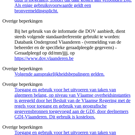
Als enige gebruiksvoorwaarde geldt een
bronvermeldingsplicht.
Overige beperkingen
Bij het gebruik van de informatie die DOV aanbiedt, dient
steeds volgende standaardreferentie gebruikt te worden:
Databank Ondergrond Vlaanderen - (vermelding van de
beheerder en de specifieke geraadpleegde gegevens) -
Geraadpleegd op dd/mm/jjjj, op
https://www.dov.vlaanderen.be
Overige beperkingen
Volgende aansprakelijkheidsbepalingen gelden.
Overige beperkingen
Toegang en gebruik voor het uitvoeren van taken van
algemeen belang, op niveau van Vlaamse overheidsinstanties
is geregeld door het Besluit van de Vlaamse Regering met de
regels voor toegang en gebruik van geografische
gegevensbronnen toegevoegd aan de GDI, door deelnemers
GDI-Vlaanderen. Dit gebruik is kosteloos.
Overige beperkingen
Toegang en gebruik voor het uitvoeren van taken van