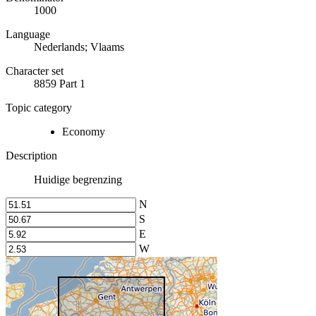
1000
Language
Nederlands; Vlaams
Character set
8859 Part 1
Topic category
Economy
Description
Huidige begrenzing
N
S
E
W