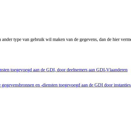
n ander type van gebruik wil maken van de gegevens, dan de hier verme
ensten toegevoegd aan de GDI, door deelnemers aan GDI-Vlaanderen
he gegevensbronnen en -diensten toegevoegd aan de GDI door instantie