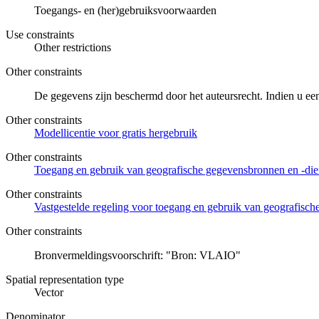
Toegangs- en (her)gebruiksvoorwaarden
Use constraints
Other restrictions
Other constraints
De gegevens zijn beschermd door het auteursrecht. Indien u ee
Other constraints
Modellicentie voor gratis hergebruik
Other constraints
Toegang en gebruik van geografische gegevensbronnen en -di
Other constraints
Vastgestelde regeling voor toegang en gebruik van geografisc
Other constraints
Bronvermeldingsvoorschrift: "Bron: VLAIO"
Spatial representation type
Vector
Denominator