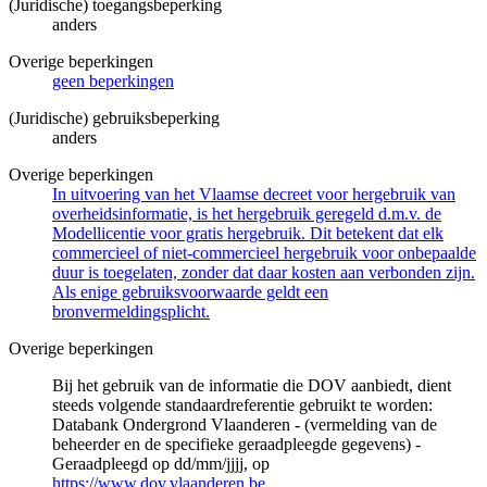
(Juridische) toegangsbeperking
anders
Overige beperkingen
geen beperkingen
(Juridische) gebruiksbeperking
anders
Overige beperkingen
In uitvoering van het Vlaamse decreet voor hergebruik van
overheidsinformatie, is het hergebruik geregeld d.m.v. de
Modellicentie voor gratis hergebruik. Dit betekent dat elk
commercieel of niet-commercieel hergebruik voor onbepaalde
duur is toegelaten, zonder dat daar kosten aan verbonden zijn.
Als enige gebruiksvoorwaarde geldt een
bronvermeldingsplicht.
Overige beperkingen
Bij het gebruik van de informatie die DOV aanbiedt, dient
steeds volgende standaardreferentie gebruikt te worden:
Databank Ondergrond Vlaanderen - (vermelding van de
beheerder en de specifieke geraadpleegde gegevens) -
Geraadpleegd op dd/mm/jjjj, op
https://www.dov.vlaanderen.be