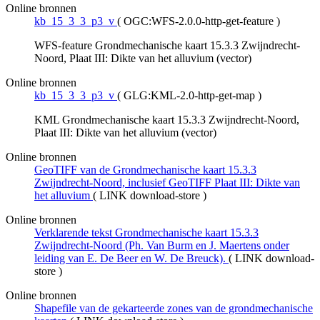
Online bronnen
kb_15_3_3_p3_v
(
OGC:WFS-2.0.0-http-get-feature
)
WFS-feature Grondmechanische kaart 15.3.3 Zwijndrecht-
Noord, Plaat III: Dikte van het alluvium (vector)
Online bronnen
kb_15_3_3_p3_v
(
GLG:KML-2.0-http-get-map
)
KML Grondmechanische kaart 15.3.3 Zwijndrecht-Noord,
Plaat III: Dikte van het alluvium (vector)
Online bronnen
GeoTIFF van de Grondmechanische kaart 15.3.3
Zwijndrecht-Noord, inclusief GeoTIFF Plaat III: Dikte van
het alluvium
(
LINK download-store
)
Online bronnen
Verklarende tekst Grondmechanische kaart 15.3.3
Zwijndrecht-Noord (Ph. Van Burm en J. Maertens onder
leiding van E. De Beer en W. De Breuck).
(
LINK download-
store
)
Online bronnen
Shapefile van de gekarteerde zones van de grondmechanische