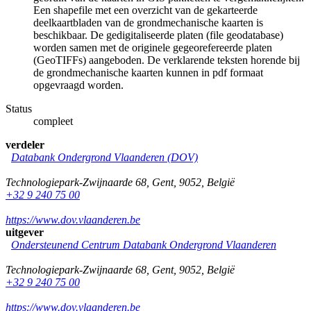
Een shapefile met een overzicht van de gekarteerde
deelkaartbladen van de grondmechanische kaarten is
beschikbaar. De gedigitaliseerde platen (file geodatabase)
worden samen met de originele gegeorefereerde platen
(GeoTIFFs) aangeboden. De verklarende teksten horende bij
de grondmechanische kaarten kunnen in pdf formaat
opgevraagd worden.
Status
compleet
verdeler
Databank Ondergrond Vlaanderen (DOV)
Technologiepark-Zwijnaarde 68
,
Gent
,
9052
,
België
+32 9 240 75 00
https://www.dov.vlaanderen.be
uitgever
Ondersteunend Centrum Databank Ondergrond Vlaanderen
Technologiepark-Zwijnaarde 68
,
Gent
,
9052
,
België
+32 9 240 75 00
https://www.dov.vlaanderen.be