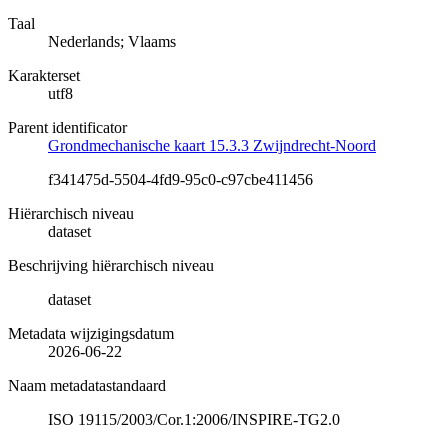
Taal
Nederlands; Vlaams
Karakterset
utf8
Parent identificator
Grondmechanische kaart 15.3.3 Zwijndrecht-Noord
f341475d-5504-4fd9-95c0-c97cbe411456
Hiërarchisch niveau
dataset
Beschrijving hiërarchisch niveau
dataset
Metadata wijzigingsdatum
2026-06-22
Naam metadatastandaard
ISO 19115/2003/Cor.1:2006/INSPIRE-TG2.0