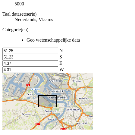
5000
Taal dataset(serie)
Nederlands; Vlaams
Categorie(en)
Geo wetenschappelijke data
N
S
E
W