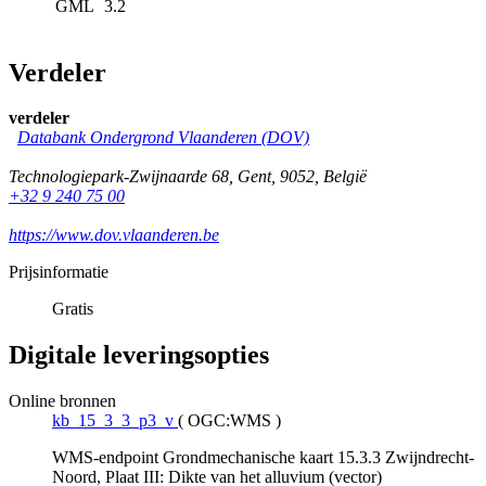
GML
3.2
Verdeler
verdeler
Databank Ondergrond Vlaanderen (DOV)
Technologiepark-Zwijnaarde 68
,
Gent
,
9052
,
België
+32 9 240 75 00
https://www.dov.vlaanderen.be
Prijsinformatie
Gratis
Digitale leveringsopties
Online bronnen
kb_15_3_3_p3_v
(
OGC:WMS
)
WMS-endpoint Grondmechanische kaart 15.3.3 Zwijndrecht-
Noord, Plaat III: Dikte van het alluvium (vector)