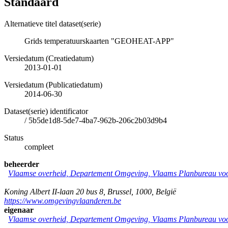
Standaard
Alternatieve titel dataset(serie)
Grids temperatuurskaarten "GEOHEAT-APP"
Versiedatum (Creatiedatum)
2013-01-01
Versiedatum (Publicatiedatum)
2014-06-30
Dataset(serie) identificator
/
5b5de1d8-5de7-4ba7-962b-206c2b03d9b4
Status
compleet
beheerder
Vlaamse overheid, Departement Omgeving, Vlaams Planbureau v
Koning Albert II-laan 20 bus 8
,
Brussel
,
1000
,
België
https://www.omgevingvlaanderen.be
eigenaar
Vlaamse overheid, Departement Omgeving, Vlaams Planbureau v