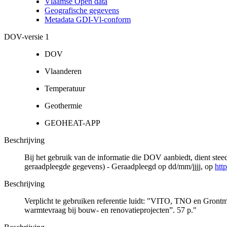
Vlaamse Open data
Geografische gegevens
Metadata GDI-Vl-conform
DOV-versie 1
DOV
Vlaanderen
Temperatuur
Geothermie
GEOHEAT-APP
Beschrijving
Bij het gebruik van de informatie die DOV aanbiedt, dient ste
geraadpleegde gegevens) - Geraadpleegd op dd/mm/jjjj, op
htt
Beschrijving
Verplicht te gebruiken referentie luidt: "VITO, TNO en Gron
warmtevraag bij bouw- en renovatieprojecten”. 57 p."