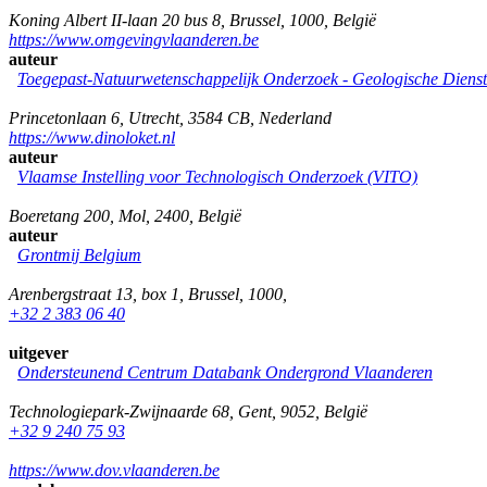
Koning Albert II-laan 20 bus 8
,
Brussel
,
1000
,
België
https://www.omgevingvlaanderen.be
auteur
Toegepast-Natuurwetenschappelijk Onderzoek - Geologische Diens
Princetonlaan 6
,
Utrecht
,
3584 CB
,
Nederland
https://www.dinoloket.nl
auteur
Vlaamse Instelling voor Technologisch Onderzoek (VITO)
Boeretang 200
,
Mol
,
2400
,
België
auteur
Grontmij Belgium
Arenbergstraat 13, box 1
,
Brussel
,
1000
,
+32 2 383 06 40
uitgever
Ondersteunend Centrum Databank Ondergrond Vlaanderen
Technologiepark-Zwijnaarde 68
,
Gent
,
9052
,
België
+32 9 240 75 93
https://www.dov.vlaanderen.be