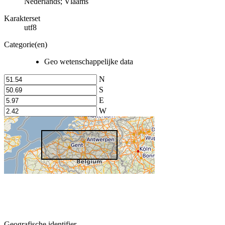
Nederlands; Vlaams
Karakterset
utf8
Categorie(en)
Geo wetenschappelijke data
N
S
E
W
Geografische identifier