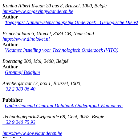
Koning Albert II-laan 20 bus 8
,
Brussel
,
1000
,
België
https://www.omgevingvlaanderen.be
Author
Toegepast-Natuurwetenschappelijk Onderzoek - Geologische Diens
Princetonlaan 6
,
Utrecht
,
3584 CB
,
Nederland
https://www.dinoloket.nl
Author
Vlaamse Instelling voor Technologisch Onderzoek (VITO)
Boeretang 200
,
Mol
,
2400
,
België
Author
Grontmij Belgium
Arenbergstraat 13, box 1
,
Brussel
,
1000
,
+32 2 383 06 40
Publisher
Ondersteunend Centrum Databank Ondergrond Vlaanderen
Technologiepark-Zwijnaarde 68
,
Gent
,
9052
,
België
+32 9 240 75 93
https://www.dov.vlaanderen.be