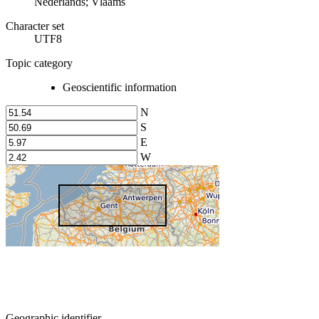
Nederlands; Vlaams
Character set
UTF8
Topic category
Geoscientific information
N
S
E
W
Geographic identifier