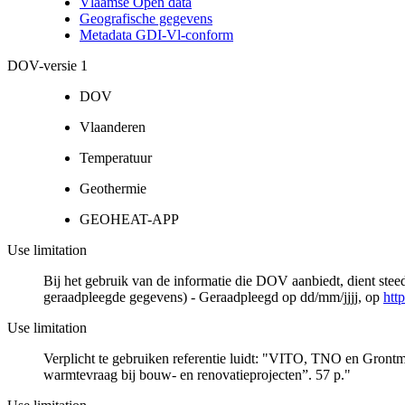
Vlaamse Open data
Geografische gegevens
Metadata GDI-Vl-conform
DOV-versie 1
DOV
Vlaanderen
Temperatuur
Geothermie
GEOHEAT-APP
Use limitation
Bij het gebruik van de informatie die DOV aanbiedt, dient ste
geraadpleegde gegevens) - Geraadpleegd op dd/mm/jjjj, op
htt
Use limitation
Verplicht te gebruiken referentie luidt: "VITO, TNO en Gron
warmtevraag bij bouw- en renovatieprojecten”. 57 p."