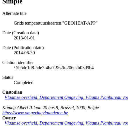
Simple
Alternate title
Grids temperatuurskaarten "GEOHEAT-APP"
Date (Creation date)
2013-01-01
Date (Publication date)
2014-06-30
Citation identifier
/
5b5de1d8-5de7-4ba7-962b-206c2b03d9b4
Status
Completed
Custodian
Vlaamse overheid, Departement Omgeving, Vlaams Planbureau v
Koning Albert II-laan 20 bus 8
,
Brussel
,
1000
,
België
https://www.omgevingvlaanderen.be
Owner
Vlaamse overheid, Departement Omgeving, Vlaams Planbureau v