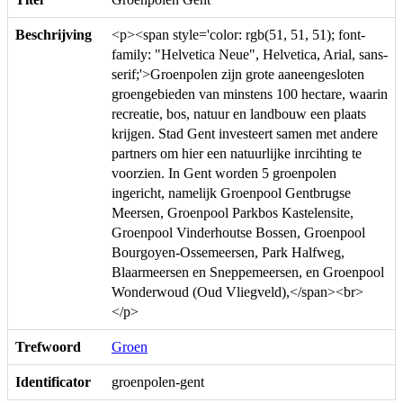
Beschrijving
<p><span style='color: rgb(51, 51, 51); font-
family: "Helvetica Neue", Helvetica, Arial, sans-
serif;'>Groenpolen zijn grote aaneengesloten
groengebieden van minstens 100 hectare, waarin
recreatie, bos, natuur en landbouw een plaats
krijgen. Stad Gent investeert samen met andere
partners om hier een natuurlijke inrcihting te
voorzien. In Gent worden 5 groenpolen
ingericht, namelijk Groenpool Gentbrugse
Meersen, Groenpool Parkbos Kastelensite,
Groenpool Vinderhoutse Bossen, Groenpool
Bourgoyen-Ossemeersen, Park Halfweg,
Blaarmeersen en Sneppemeersen, en Groenpool
Wonderwoud (Oud Vliegveld),</span><br>
</p>
Trefwoord
Groen
Identificator
groenpolen-gent