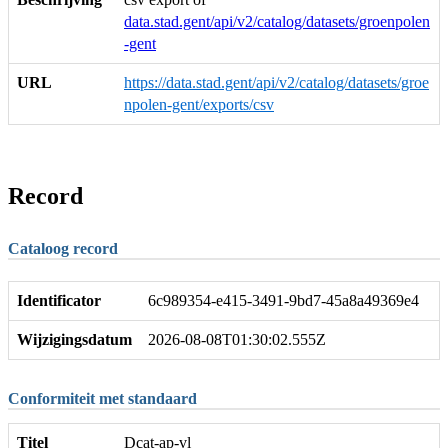
data.stad.gent/api/v2/catalog/datasets/groenpolen
-gent
URL
https://data.stad.gent/api/v2/catalog/datasets/groe
npolen-gent/exports/csv
Record
Cataloog record
Identificator
6c989354-e415-3491-9bd7-45a8a49369e4
Wijzigingsdatum
2026-08-08T01:30:02.555Z
Conformiteit met standaard
Titel
Dcat-ap-vl