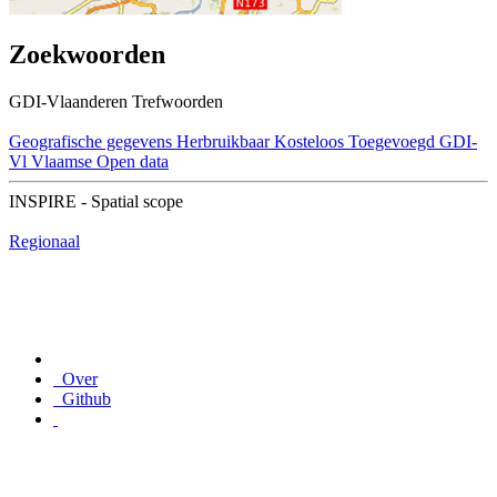
Zoekwoorden
GDI-Vlaanderen Trefwoorden
Geografische gegevens
Herbruikbaar
Kosteloos
Toegevoegd GDI-
Vl
Vlaamse Open data
INSPIRE - Spatial scope
Regionaal
Over
Github