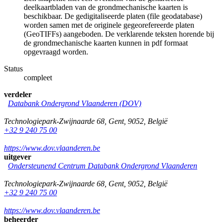
deelkaartbladen van de grondmechanische kaarten is
beschikbaar. De gedigitaliseerde platen (file geodatabase)
worden samen met de originele gegeorefereerde platen
(GeoTIFFs) aangeboden. De verklarende teksten horende bij
de grondmechanische kaarten kunnen in pdf formaat
opgevraagd worden.
Status
compleet
verdeler
Databank Ondergrond Vlaanderen (DOV)
Technologiepark-Zwijnaarde 68
,
Gent
,
9052
,
België
+32 9 240 75 00
https://www.dov.vlaanderen.be
uitgever
Ondersteunend Centrum Databank Ondergrond Vlaanderen
Technologiepark-Zwijnaarde 68
,
Gent
,
9052
,
België
+32 9 240 75 00
https://www.dov.vlaanderen.be
beheerder