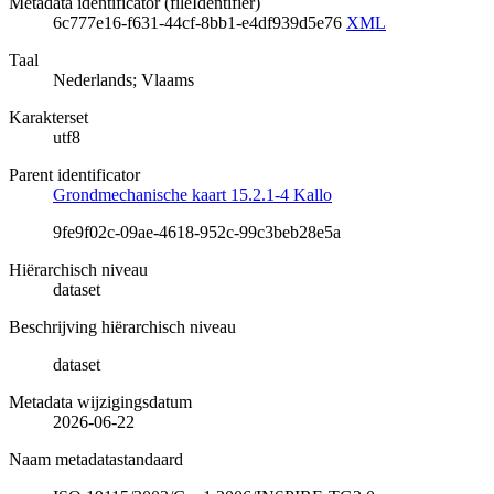
Metadata identificator (fileIdentifier)
6c777e16-f631-44cf-8bb1-e4df939d5e76
XML
Taal
Nederlands; Vlaams
Karakterset
utf8
Parent identificator
Grondmechanische kaart 15.2.1-4 Kallo
9fe9f02c-09ae-4618-952c-99c3beb28e5a
Hiërarchisch niveau
dataset
Beschrijving hiërarchisch niveau
dataset
Metadata wijzigingsdatum
2026-06-22
Naam metadatastandaard