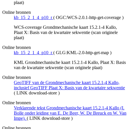
plaat)
Online bronnen
kb_15_2_1_4_p10_r
(
OGC:WCS-2.0.1-http-get-coverage
)
WCS-coverage Grondmechanische kaart 15.2.1-4 Kallo,
Plaat X: Basis van de kwartaire sekwentie (scan originele
plaat)
Online bronnen
kb_15_2_1_4_p10_r
(
GLG:KML-2.0-http-get-map
)
KML Grondmechanische kaart 15.2.1-4 Kallo, Plaat X: Basis
van de kwartaire sekwentie (scan originele plaat)
Online bronnen
GeoTIFF van de Grondmechanische kaart 15.2.1-4 Kallo,
inclusief GeoTIFF Plaat X: Basis van de kwartaire sekwentie
(
LINK download-store
)
Online bronnen
Verklarende tekst Grondmechanische kaart 15.2.1-4 Kallo (I.
Bolle onder leiding van E. De Beer, W. De Breuck en W. Van
Impe).
(
LINK download-store
)
Online bronnen