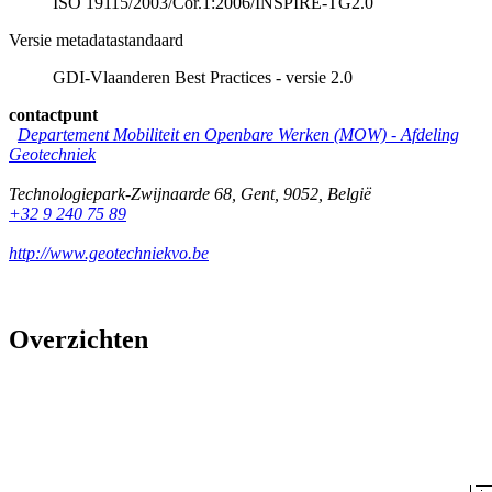
ISO 19115/2003/Cor.1:2006/INSPIRE-TG2.0
Versie metadatastandaard
GDI-Vlaanderen Best Practices - versie 2.0
contactpunt
Departement Mobiliteit en Openbare Werken (MOW) - Afdeling
Geotechniek
Technologiepark-Zwijnaarde 68
,
Gent
,
9052
,
België
+32 9 240 75 89
http://www.geotechniekvo.be
Overzichten