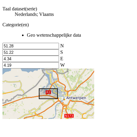
Taal dataset(serie)
Nederlands; Vlaams
Categorie(en)
Geo wetenschappelijke data
N
S
E
W