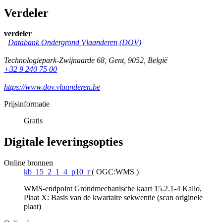
Verdeler
verdeler
Databank Ondergrond Vlaanderen (DOV)
Technologiepark-Zwijnaarde 68
,
Gent
,
9052
,
België
+32 9 240 75 00
https://www.dov.vlaanderen.be
Prijsinformatie
Gratis
Digitale leveringsopties
Online bronnen
kb_15_2_1_4_p10_r
(
OGC:WMS
)
WMS-endpoint Grondmechanische kaart 15.2.1-4 Kallo,
Plaat X: Basis van de kwartaire sekwentie (scan originele
plaat)