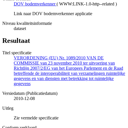
DOV bodemverkenner
(
WWW:LINK-1.0-http--related
)
Link naar DOV bodemverkenner applicatie
Niveau kwaliteitsinformatie
dataset
Resultaat
Titel specificatie
VERORDENING (EU) Nr. 1089/2010 VAN DE
COMMISSIE van 23 november 2010 ter uitvoering van
Richtlijn 2007/2/EG van het Europees Parlement en de Raad
betreffende de interoperabiliteit van verzamelingen ruimtelijke
gegevens en van diensten met betrekking tot ruimtelijke
gegevens
Versiedatum (Publicatiedatum)
2010-12-08
Uitleg
Zie vermelde specificatie
Conform verklaard