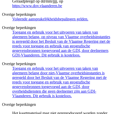
Geraadpleegd op dd/mm/jjjj, op
https://www.dov.vlaanderen.be
Overige beperkingen
Volgende aansprakelijkheidsbepalingen gelden.
Overige beperkingen
Toegang en gebruik voor het uitvoeren van taken van
algemeen belang, op niveau van Vlaamse overheidsinstanties
is geregeld door het Besluit van de Vlaamse Regering met de
regels voor toegang en gebruik van geografische
gegevensbronnen toegevoegd aan de GDI, door deelnemers
GDI-Vlaanderen. Dit gebruik is kosteloos.
Overige beperkingen
Toegang en gebruik voor het uitvoeren van taken van
algemeen belang door niet-Vlaamse overheidsinstanties is
geregeld door het Besluit van de Vlaamse Regering met de
regels voor toegang en gebruik van geografische
gegevensbronnen toegevoegd aan de GDI, door
overheidsdiensten die geen deelnemer zijn aan GDI-
Vlaanderen. Dit gebruik is kosteloos.
Overige beperkingen
Het kaartmateriaal mag niet gereproduceerd worden zonder