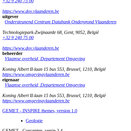
+32 9 240 75 00
https://www.dov.vlaanderen.be
uitgever
Ondersteunend Centrum Databank Ondergrond Vlaanderen
Technologiepark-Zwijnaarde 68
,
Gent
,
9052
,
België
+32 9 240 75 00
https://www.dov.vlaanderen.be
beheerder
Vlaamse overheid, Departement Omgeving
Koning Albert II-laan 15 bus 553
,
Brussel
,
1210
,
België
https://www.omgevingvlaanderen.be
eigenaar
Vlaamse overheid, Departement Omgeving
Koning Albert II-laan 15 bus 553
,
Brussel
,
1210
,
België
https://www.omgevingvlaanderen.be
GEMET - INSPIRE themes, version 1.0
Geologie
GEMET - Concepten, versie 2.4