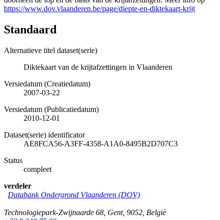
https://www.dov.vlaanderen.be/page/diepte-en-diktekaart-krijt
Standaard
Alternatieve titel dataset(serie)
Diktekaart van de krijtafzettingen in Vlaanderen
Versiedatum (Creatiedatum)
2007-03-22
Versiedatum (Publicatiedatum)
2010-12-01
Dataset(serie) identificator
AE8FCA56-A3FF-4358-A1A0-8495B2D707C3
Status
compleet
verdeler
Databank Ondergrond Vlaanderen (DOV)
Technologiepark-Zwijnaarde 68
,
Gent
,
9052
,
België