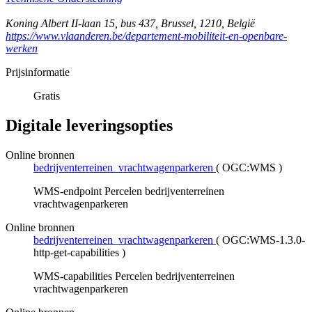
Koning Albert II-laan 15, bus 437
,
Brussel
,
1210
,
België
https://www.vlaanderen.be/departement-mobiliteit-en-openbare-
werken
Prijsinformatie
Gratis
Digitale leveringsopties
Online bronnen
bedrijventerreinen_vrachtwagenparkeren
(
OGC:WMS
)
WMS-endpoint Percelen bedrijventerreinen
vrachtwagenparkeren
Online bronnen
bedrijventerreinen_vrachtwagenparkeren
(
OGC:WMS-1.3.0-
http-get-capabilities
)
WMS-capabilities Percelen bedrijventerreinen
vrachtwagenparkeren