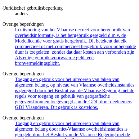
(Juridische) gebruiksbeperking
anders
Overige beperkingen
In uitvoering van het Vlaamse decreet voor hergebruik van
overheidsinformatie, is het hergebruik geregeld d.m.v. de
Modellicentie voor gratis hergebruik. Dit betekent dat elk
commercieel of niet-commercieel hergebruik voor onbepaalde
duur is toegelaten, zonder dat daar kosten aan verbonden zijn.
Als enige gebruiksvoorwaarde geldt een
bronvermeldingsplicht.
Overige beperkingen
Toegang en gebruik voor het uitvoeren van taken van
algemeen belang, op niveau van Vlaamse overheidsinstanties
is geregeld door het Besluit van de Vlaamse Regering met de
regels voor toegang en gebruik van geografische
gegevensbronnen toegevoegd aan de GDI, door deelnemers
GDI-Vlaanderen. Dit gebruik is kosteloos.
Overige beperkingen
Toegang en gebruik voor het uitvoeren van taken van
algemeen belang door niet-Vlaamse overheidsinstanties is
geregeld door het Besluit van de Vlaamse Regering met de