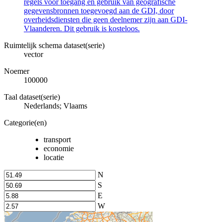
regels voor toegang en gebruik van geografische
gegevensbronnen toegevoegd aan de GDI, door
overheidsdiensten die geen deelnemer zijn aan GDI-
Vlaanderen. Dit gebruik is kosteloos.
Ruimtelijk schema dataset(serie)
vector
Noemer
100000
Taal dataset(serie)
Nederlands; Vlaams
Categorie(en)
transport
economie
locatie
N
S
E
W