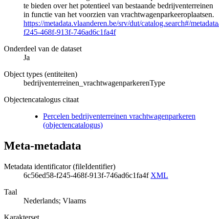
te bieden over het potentieel van bestaande bedrijventerreinen
in functie van het voorzien van vrachtwagenparkeeroplaatsen.
https://metadata.vlaanderen.be/srv/dut/catalog.search#/metadat
f245-468f-913f-746ad6c1fa4f
Onderdeel van de dataset
Ja
Object types (entiteiten)
bedrijventerreinen_vrachtwagenparkerenType
Objectencatalogus citaat
Percelen bedrijventerreinen vrachtwagenparkeren
(objectencatalogus)
Meta-metadata
Metadata identificator (fileIdentifier)
6c56ed58-f245-468f-913f-746ad6c1fa4f
XML
Taal
Nederlands; Vlaams
Karakterset