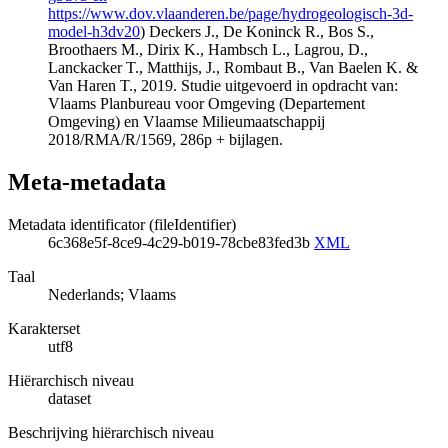
https://www.dov.vlaanderen.be/page/hydrogeologisch-3d-
model-h3dv20
) Deckers J., De Koninck R., Bos S.,
Broothaers M., Dirix K., Hambsch L., Lagrou, D.,
Lanckacker T., Matthijs, J., Rombaut B., Van Baelen K. &
Van Haren T., 2019. Studie uitgevoerd in opdracht van:
Vlaams Planbureau voor Omgeving (Departement
Omgeving) en Vlaamse Milieumaatschappij
2018/RMA/R/1569, 286p + bijlagen.
Meta-metadata
Metadata identificator (fileIdentifier)
6c368e5f-8ce9-4c29-b019-78cbe83fed3b
XML
Taal
Nederlands; Vlaams
Karakterset
utf8
Hiërarchisch niveau
dataset
Beschrijving hiërarchisch niveau