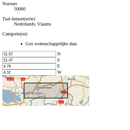
Noemer
50000
Taal dataset(serie)
Nederlands; Vlaams
Categorie(en)
Geo wetenschappelijke data
N
S
E
W