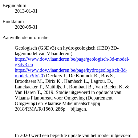
Begindatum
2013-01-01
Einddatum
2020-05-31
Aanvullende informatie
Geologisch (G3Dv3) en hydrogeologisch (H3D) 3D-
lagenmodel van Vlaanderen (
https://www.dov.vlaanderen.be/page/geologisch-3d-model-
g3dv3 en
https://www.dov.vlaanderen.be/page/hydrogeologisch-3d-
model-h3dv20
) Deckers J., De Koninck R., Bos S.,
Broothaers M., Dirix K., Hambsch L., Lagrou, D.,
Lanckacker T., Matthijs, J., Rombaut B., Van Baelen K. &
Van Haren T., 2019. Studie uitgevoerd in opdracht van:
Vlaams Planbureau voor Omgeving (Departement
Omgeving) en Vlaamse Milieumaatschappij
2018/RMA/R/1569, 286p + bijlagen.
In 2020 werd een beperkte update van het model uitgevoerd