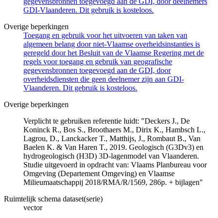
gegevensbronnen toegevoegd aan de GDI, door deelnemers
GDI-Vlaanderen. Dit gebruik is kosteloos.
Overige beperkingen
Toegang en gebruik voor het uitvoeren van taken van
algemeen belang door niet-Vlaamse overheidsinstanties is
geregeld door het Besluit van de Vlaamse Regering met de
regels voor toegang en gebruik van geografische
gegevensbronnen toegevoegd aan de GDI, door
overheidsdiensten die geen deelnemer zijn aan GDI-
Vlaanderen. Dit gebruik is kosteloos.
Overige beperkingen
Verplicht te gebruiken referentie luidt: "Deckers J., De
Koninck R., Bos S., Broothaers M., Dirix K., Hambsch L.,
Lagrou, D., Lanckacker T., Matthijs, J., Rombaut B., Van
Baelen K. & Van Haren T., 2019. Geologisch (G3Dv3) en
hydrogeologisch (H3D) 3D-lagenmodel van Vlaanderen.
Studie uitgevoerd in opdracht van: Vlaams Planbureau voor
Omgeving (Departement Omgeving) en Vlaamse
Milieumaatschappij 2018/RMA/R/1569, 286p. + bijlagen"
Ruimtelijk schema dataset(serie)
vector