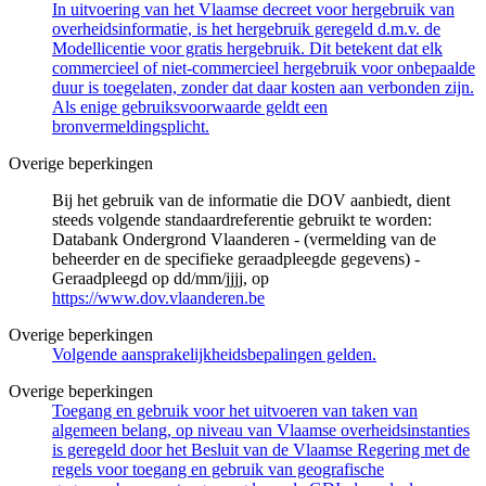
In uitvoering van het Vlaamse decreet voor hergebruik van
overheidsinformatie, is het hergebruik geregeld d.m.v. de
Modellicentie voor gratis hergebruik. Dit betekent dat elk
commercieel of niet-commercieel hergebruik voor onbepaalde
duur is toegelaten, zonder dat daar kosten aan verbonden zijn.
Als enige gebruiksvoorwaarde geldt een
bronvermeldingsplicht.
Overige beperkingen
Bij het gebruik van de informatie die DOV aanbiedt, dient
steeds volgende standaardreferentie gebruikt te worden:
Databank Ondergrond Vlaanderen - (vermelding van de
beheerder en de specifieke geraadpleegde gegevens) -
Geraadpleegd op dd/mm/jjjj, op
https://www.dov.vlaanderen.be
Overige beperkingen
Volgende aansprakelijkheidsbepalingen gelden.
Overige beperkingen
Toegang en gebruik voor het uitvoeren van taken van
algemeen belang, op niveau van Vlaamse overheidsinstanties
is geregeld door het Besluit van de Vlaamse Regering met de
regels voor toegang en gebruik van geografische