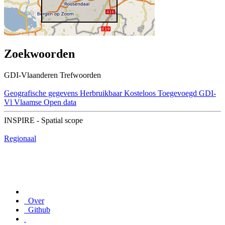
Zoekwoorden
GDI-Vlaanderen Trefwoorden
Geografische gegevens
Herbruikbaar
Kosteloos
Toegevoegd GDI-
Vl
Vlaamse Open data
INSPIRE - Spatial scope
Regionaal
Over
Github