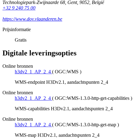
Technologiepark-Zwijnaarde 68
,
Gent
,
9052
,
België
+32 9 240 75 00
https://www.dov.vlaanderen.be
Prijsinformatie
Gratis
Digitale leveringsopties
Online bronnen
h3dv2_1_AP_2_4
(
OGC:WMS
)
WMS-endpoint H3Dv2.1, aandachtspunten 2_4
Online bronnen
h3dv2_1_AP_2_4
(
OGC:WMS-1.3.0-http-get-capabilities
)
WMS-capabilities H3Dv2.1, aandachtspunten 2_4
Online bronnen
h3dv2_1_AP_2_4
(
OGC:WMS-1.3.0-http-get-map
)
WMS-map H3Dv2.1, aandachtspunten 2_4