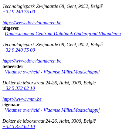
Technologiepark-Zwijnaarde 68
,
Gent
,
9052
,
België
+32 9 240 75 00
https://www.dov.vlaanderen.be
uitgever
Ondersteunend Centrum Databank Ondergrond Vlaanderen
Technologiepark-Zwijnaarde 68
,
Gent
,
9052
,
België
+32 9 240 75 00
https://www.dov.vlaanderen.be
beheerder
Vlaamse overheid - Vlaamse MilieuMaatschappij
Dokter de Moorstraat 24-26
,
Aalst
,
9300
,
België
+32 5 372 62 10
https://www.vmm.be
eigenaar
Vlaamse overheid - Vlaamse MilieuMaatschappij
Dokter de Moorstraat 24-26
,
Aalst
,
9300
,
België
+32 5 372 62 10