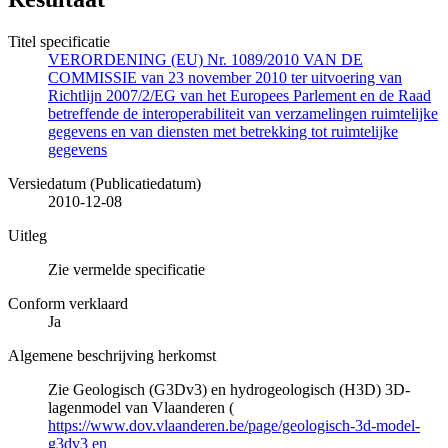
Titel specificatie
VERORDENING (EU) Nr. 1089/2010 VAN DE
COMMISSIE van 23 november 2010 ter uitvoering van
Richtlijn 2007/2/EG van het Europees Parlement en de Raad
betreffende de interoperabiliteit van verzamelingen ruimtelijke
gegevens en van diensten met betrekking tot ruimtelijke
gegevens
Versiedatum (Publicatiedatum)
2010-12-08
Uitleg
Zie vermelde specificatie
Conform verklaard
Ja
Algemene beschrijving herkomst
Zie Geologisch (G3Dv3) en hydrogeologisch (H3D) 3D-
lagenmodel van Vlaanderen (
https://www.dov.vlaanderen.be/page/geologisch-3d-model-
g3dv3 en