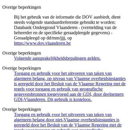
Overige beperkingen
Bij het gebruik van de informatie die DOV aanbiedt, dient
steeds volgende standaardreferentie gebruikt te worden:
Databank Ondergrond Vlaanderen - (vermelding van de
beheerder en de specifieke geraadpleegde gegevens) -
Geraadpleegd op dd/mm/jjjj, op
https://www.dov.vlaanderen.be
Overige beperkingen
Volgende aansprakelijkheidsbepalingen gelden.
Overige beperkingen
Toegang en gebruik voor het uitvoeren van taken van
algemeen belang, op niveau van Vlaamse overheidsinstanties
is geregeld door het Besluit van de Vlaamse Regering met de
regels voor toegang en gebruik van geografische
gegevensbronnen toegevoegd aan de GDI, door deelnemers
GDI-Vlaanderen. Dit gebruik is kosteloos.
Overige beperkingen
Toegang en gebruik voor het uitvoeren van taken van
algemeen belang door niet-Vlaamse overheidsinstanties is
geregeld door het Besluit van de Vlaamse Regering met de