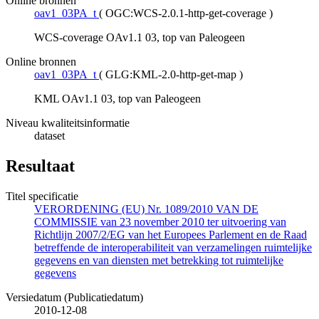
Online bronnen
oav1_03PA_t
(
OGC:WCS-2.0.1-http-get-coverage
)
WCS-coverage OAv1.1 03, top van Paleogeen
Online bronnen
oav1_03PA_t
(
GLG:KML-2.0-http-get-map
)
KML OAv1.1 03, top van Paleogeen
Niveau kwaliteitsinformatie
dataset
Resultaat
Titel specificatie
VERORDENING (EU) Nr. 1089/2010 VAN DE
COMMISSIE van 23 november 2010 ter uitvoering van
Richtlijn 2007/2/EG van het Europees Parlement en de Raad
betreffende de interoperabiliteit van verzamelingen ruimtelijke
gegevens en van diensten met betrekking tot ruimtelijke
gegevens
Versiedatum (Publicatiedatum)
2010-12-08