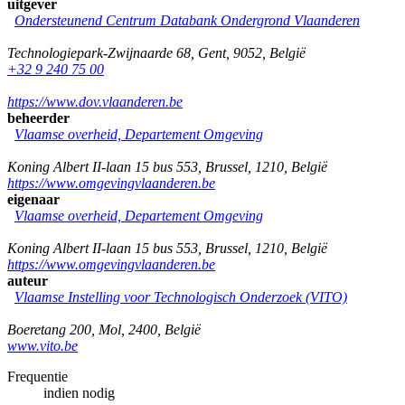
uitgever
Ondersteunend Centrum Databank Ondergrond Vlaanderen
Technologiepark-Zwijnaarde 68
,
Gent
,
9052
,
België
+32 9 240 75 00
https://www.dov.vlaanderen.be
beheerder
Vlaamse overheid, Departement Omgeving
Koning Albert II-laan 15 bus 553
,
Brussel
,
1210
,
België
https://www.omgevingvlaanderen.be
eigenaar
Vlaamse overheid, Departement Omgeving
Koning Albert II-laan 15 bus 553
,
Brussel
,
1210
,
België
https://www.omgevingvlaanderen.be
auteur
Vlaamse Instelling voor Technologisch Onderzoek (VITO)
Boeretang 200
,
Mol
,
2400
,
België
www.vito.be
Frequentie
indien nodig