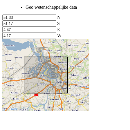
Geo wetenschappelijke data
N
S
E
W