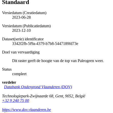
Standaard
Versiedatum (Creatiedatum)
2023-06-28
Versiedatum (Publicatiedatum)
2023-12-10
Dataset(serie) identificator
3342f2fb-5f9a-4379-b7b8-5447189fd73e
Doel van vervaardiging
Dit raster geeft de hoogte van de top van Paleogeen weer.
Status
compleet
verdeler
Databank Ondergrond Vlaanderen (DOV)
Technologiepark-Zwijnaarde 68
,
Gent
,
9052
,
België
+32 9 240 75 00
https://www.dov.vlaanderen.be