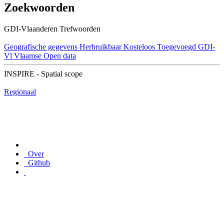
Zoekwoorden
GDI-Vlaanderen Trefwoorden
Geografische gegevens
Herbruikbaar
Kosteloos
Toegevoegd GDI-
Vl
Vlaamse Open data
INSPIRE - Spatial scope
Regionaal
Over
Github