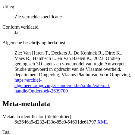
Uitleg
Zie vermelde specificatie
Conform verklaard
Ja
Algemene beschrijving herkomst
Zie: Van Haren T., Deckers J., De Koninck R., Dirix K.,
Maes R., Hambsch L. en Van Baelen K., 2023. Ondiep
geologisch 3D lagen- en voxelmodel van regio Antwerpen.
Studie uitgevoerd in opdracht van de Vlaamse overheid,
departement Omgeving, Vlaams Planbureau voor Omgeving,
https://archief-
algemeen.omgeving.vlaanderen.be/xmlui/external-
handle/Onderzoek-2639700
Meta-metadata
Metadata identificator (fileIdentifier)
6c3646a5-d232-433e-85c0-54601de61797
XML
Taal