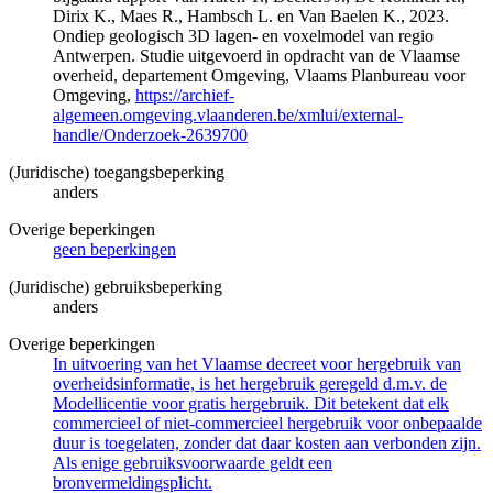
Dirix K., Maes R., Hambsch L. en Van Baelen K., 2023.
Ondiep geologisch 3D lagen- en voxelmodel van regio
Antwerpen. Studie uitgevoerd in opdracht van de Vlaamse
overheid, departement Omgeving, Vlaams Planbureau voor
Omgeving,
https://archief-
algemeen.omgeving.vlaanderen.be/xmlui/external-
handle/Onderzoek-2639700
(Juridische) toegangsbeperking
anders
Overige beperkingen
geen beperkingen
(Juridische) gebruiksbeperking
anders
Overige beperkingen
In uitvoering van het Vlaamse decreet voor hergebruik van
overheidsinformatie, is het hergebruik geregeld d.m.v. de
Modellicentie voor gratis hergebruik. Dit betekent dat elk
commercieel of niet-commercieel hergebruik voor onbepaalde
duur is toegelaten, zonder dat daar kosten aan verbonden zijn.
Als enige gebruiksvoorwaarde geldt een
bronvermeldingsplicht.