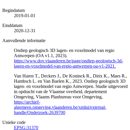
Begindatum
2019-01-01
Einddatum
2020-12-31
Aanvullende informatie
Ondiep geologisch 3D lagen- en voxelmodel van regio
Antwerpen (OA v1.1, 2023).
https://www.dov.vlaanderen.be/page/ondiep-geologisch-3d-
lagen-en-voxelmodel-van-regio-antwerpen-oa-v1-2021.
Van Haren T., Deckers J., De Koninck R., Dirix K., Maes R.,
Hambsch L. en Van Baelen K., 2023. Ondiep geologisch 3D
lagen- en voxelmodel van regio Antwerpen. Studie uitgevoerd
in opdracht van de Vlaamse overheid, departement
Omgeving, Vlaams Planbureau voor Omgeving,
https://archief-
algemeen.omgeving.vlaanderen.be/xmlui/external-
handle/Onderzoek-2639700
Unieke code
EPSG:31370