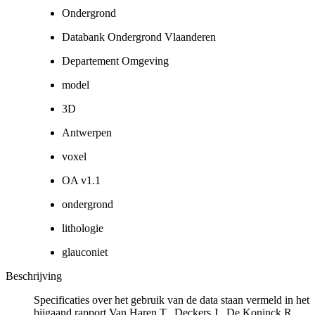
Ondergrond
Databank Ondergrond Vlaanderen
Departement Omgeving
model
3D
Antwerpen
voxel
OA v1.1
ondergrond
lithologie
glauconiet
Beschrijving
Specificaties over het gebruik van de data staan vermeld in het
bijgaand rapport Van Haren T., Deckers J., De Koninck R.,