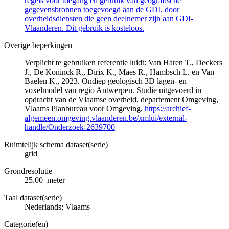
regels voor toegang en gebruik van geografische
gegevensbronnen toegevoegd aan de GDI, door
overheidsdiensten die geen deelnemer zijn aan GDI-
Vlaanderen. Dit gebruik is kosteloos.
Overige beperkingen
Verplicht te gebruiken referentie luidt: Van Haren T., Deckers
J., De Koninck R., Dirix K., Maes R., Hambsch L. en Van
Baelen K., 2023. Ondiep geologisch 3D lagen- en
voxelmodel van regio Antwerpen. Studie uitgevoerd in
opdracht van de Vlaamse overheid, departement Omgeving,
Vlaams Planbureau voor Omgeving,
https://archief-
algemeen.omgeving.vlaanderen.be/xmlui/external-
handle/Onderzoek-2639700
Ruimtelijk schema dataset(serie)
grid
Grondresolutie
25.00 meter
Taal dataset(serie)
Nederlands; Vlaams
Categorie(en)