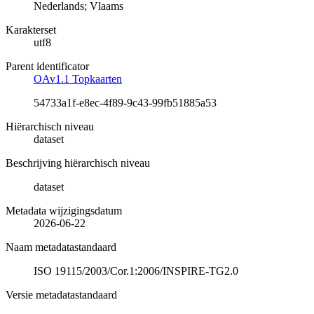
Nederlands; Vlaams
Karakterset
utf8
Parent identificator
OAv1.1 Topkaarten
54733a1f-e8ec-4f89-9c43-99fb51885a53
Hiërarchisch niveau
dataset
Beschrijving hiërarchisch niveau
dataset
Metadata wijzigingsdatum
2026-06-22
Naam metadatastandaard
ISO 19115/2003/Cor.1:2006/INSPIRE-TG2.0
Versie metadatastandaard