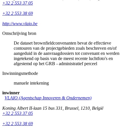
+32 2 553 37 05
+32 2 553 38 69
http://www.vlaio.be
Omschrijving bron
De dataset brownfieldconvenanten bevat de effectieve
contouren van de projectgebieden zoals beschreven en/of
aangeduid in de aanvraagdossiers tot convenant en werden
ingetekend op basis van de meest recente luchtfoto's en
afgestemd op het GRB - administratief perceel
Inwinningsmethode
manuele intekening
inwinner
VLAIO (Agentschap Innoveren & Ondernemen)
Koning Albert II-laan 15 bus 331
,
Brussel
,
1210
,
België
+32 2 553 37 05
+32 2 553 38 69