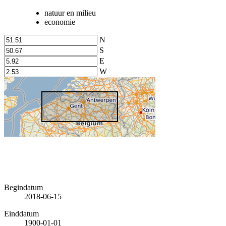
natuur en milieu
economie
N
S
E
W
Begindatum
2018-06-15
Einddatum
1900-01-01