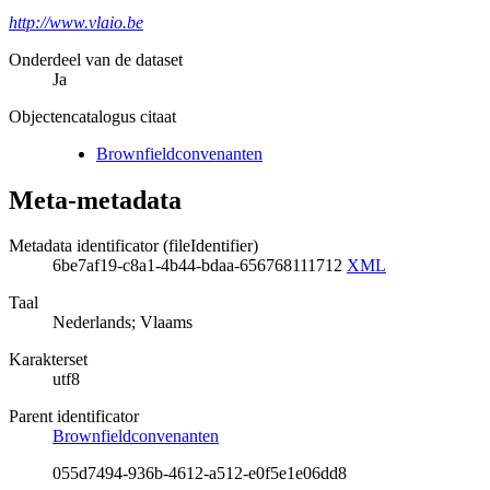
http://www.vlaio.be
Onderdeel van de dataset
Ja
Objectencatalogus citaat
Brownfieldconvenanten
Meta-metadata
Metadata identificator (fileIdentifier)
6be7af19-c8a1-4b44-bdaa-656768111712
XML
Taal
Nederlands; Vlaams
Karakterset
utf8
Parent identificator
Brownfieldconvenanten
055d7494-936b-4612-a512-e0f5e1e06dd8