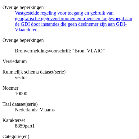
Overige beperkingen
Vastgestelde regeling voor toegang en gebruik van
geografische gegevensbronnen en -diensten toegevoegd aan
de GDI door instanties die geen deelnemer zijn aan GDI-
Vlaanderen
Overige beperkingen
Bronvermeldingsvoorschrift: "Bron: VLAIO"
Versiedatum
Ruimtelijk schema dataset(serie)
vector
Noemer
10000
Taal dataset(serie)
Nederlands; Vlaams
Karakterset
8859part1
Categorie(en)