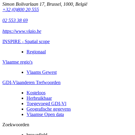
Simon Bolivarlaan 17
,
Brussel
,
1000
,
België
+32 (0)800 20 555
02 553 38 69
https://www.vlaio.be
INSPIRE - Spatial scope
Regionaal
Vlaamse regio's
Vlaams Gewest
GDI-Vlaanderen Trefwoorden
Kosteloos
Herbruikbaar
Toegevoegd GDI-Vl
Geografische gegevens
Vlaamse Open data
Zoekwoorden
brownfield