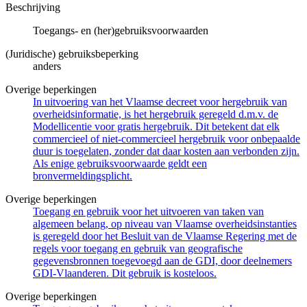
Beschrijving
Toegangs- en (her)gebruiksvoorwaarden
(Juridische) gebruiksbeperking
anders
Overige beperkingen
In uitvoering van het Vlaamse decreet voor hergebruik van
overheidsinformatie, is het hergebruik geregeld d.m.v. de
Modellicentie voor gratis hergebruik. Dit betekent dat elk
commercieel of niet-commercieel hergebruik voor onbepaalde
duur is toegelaten, zonder dat daar kosten aan verbonden zijn.
Als enige gebruiksvoorwaarde geldt een
bronvermeldingsplicht.
Overige beperkingen
Toegang en gebruik voor het uitvoeren van taken van
algemeen belang, op niveau van Vlaamse overheidsinstanties
is geregeld door het Besluit van de Vlaamse Regering met de
regels voor toegang en gebruik van geografische
gegevensbronnen toegevoegd aan de GDI, door deelnemers
GDI-Vlaanderen. Dit gebruik is kosteloos.
Overige beperkingen