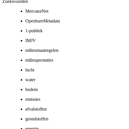
Zoekwoorden
MercatorNet
OpenbareMetadata
1-publiek
IMJV
milieumaatregelen
milieuprestaties
lucht
water
bodem
emissies
afvalstoffen
grondstoffen
energie