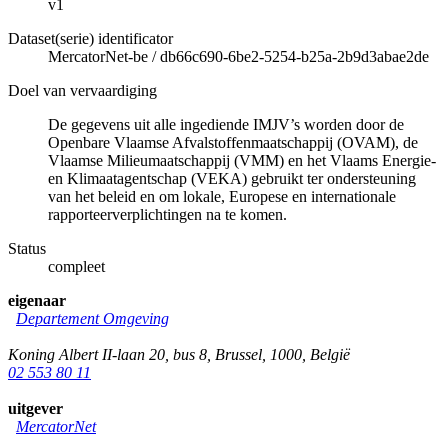
v1
Dataset(serie) identificator
MercatorNet-be
/
db66c690-6be2-5254-b25a-2b9d3abae2de
Doel van vervaardiging
De gegevens uit alle ingediende IMJV’s worden door de
Openbare Vlaamse Afvalstoffenmaatschappij (OVAM), de
Vlaamse Milieumaatschappij (VMM) en het Vlaams Energie-
en Klimaatagentschap (VEKA) gebruikt ter ondersteuning
van het beleid en om lokale, Europese en internationale
rapporteerverplichtingen na te komen.
Status
compleet
eigenaar
Departement Omgeving
Koning Albert II-laan 20, bus 8
,
Brussel
,
1000
,
België
02 553 80 11
uitgever
MercatorNet