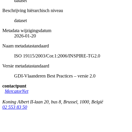
dataset
Beschrijving hiërarchisch niveau
dataset
Metadata wijzigingsdatum
2026-01-20
Naam metadatastandaard
ISO 19115/2003/Cor.1:2006/INSPIRE-TG2.0
Versie metadatastandaard
GDI-Vlaanderen Best Practices – versie 2.0
contactpunt
MercatorNet
Koning Albert II-laan 20, bus 8
,
Brussel
,
1000
,
België
02 553 83 50