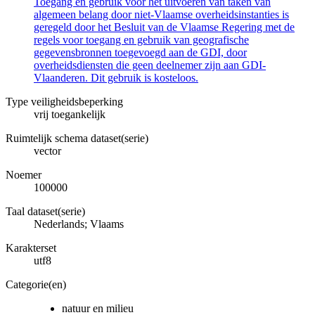
Toegang en gebruik voor het uitvoeren van taken van
algemeen belang door niet-Vlaamse overheidsinstanties is
geregeld door het Besluit van de Vlaamse Regering met de
regels voor toegang en gebruik van geografische
gegevensbronnen toegevoegd aan de GDI, door
overheidsdiensten die geen deelnemer zijn aan GDI-
Vlaanderen. Dit gebruik is kosteloos.
Type veiligheidsbeperking
vrij toegankelijk
Ruimtelijk schema dataset(serie)
vector
Noemer
100000
Taal dataset(serie)
Nederlands; Vlaams
Karakterset
utf8
Categorie(en)
natuur en milieu