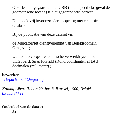
Ook de data gegaard uit het CBB (in dit specifieke geval de
geometrische locatie) is niet gegarandeerd correct.
Dit is ook vrij invoer zonder koppeling met een unieke
databron.
Bij de publicatie van deze dataset via
de MercatorNet-dienstverlening van Beleidsdomein
Omgeving
werden de volgende technische verwerkingsstappen
uitgevoerd: SnapToGrid3 (Rond coördinaten af tot 3
decimalen (millimeter).).
bewerker
Departement Omgeving
Koning Albert II-laan 20, bus 8
,
Brussel
,
1000
,
België
02 553 80 11
Onderdeel van de dataset
Ja