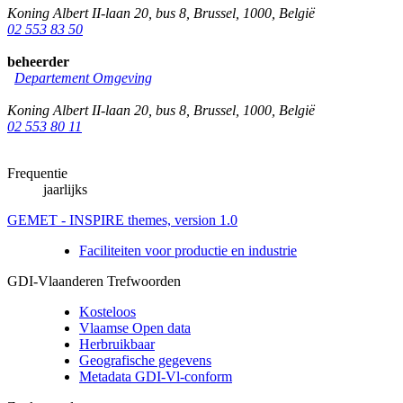
Koning Albert II-laan 20, bus 8
,
Brussel
,
1000
,
België
02 553 83 50
beheerder
Departement Omgeving
Koning Albert II-laan 20, bus 8
,
Brussel
,
1000
,
België
02 553 80 11
Frequentie
jaarlijks
GEMET - INSPIRE themes, version 1.0
Faciliteiten voor productie en industrie
GDI-Vlaanderen Trefwoorden
Kosteloos
Vlaamse Open data
Herbruikbaar
Geografische gegevens
Metadata GDI-Vl-conform