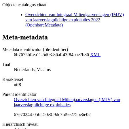
Objectencatalogus citaat
Overzichten van Integraal Milieujaarverslagen (IMJV)
van jaarverslagplichtige exploitaties 2022
(OpenbareMetadata)
Meta-metadata
Metadata identificator (fileIdentifier)
6b7675bf-ea11-5d03-86af-43f84bae7b86
XML
Taal
Nederlands; Vlaams
Karakterset
utf8
Parent identificator
Overzichten van Integraal Milieujaarverslagen (IMJV) van
jaarverslagplichtige exploitaties
67e70244-056f-50e0-9dc7-d9e275be6e02
Hiërarchisch niveau