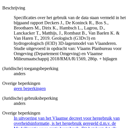
Beschrijving
Specificaties over het gebruik van de data staan vermeld in het
bijgaand rapport Deckers J., De Koninck R., Bos S.,
Broothaers M., Dirix K., Hambsch L., Lagrou, D.,
Lanckacker T., Matthijs, J., Rombaut B., Van Baelen K. &
Van Haren T., 2019. Geologisch (G3Dv3) en
hydrogeologisch (H3D) 3D-lagenmodel van Vlaanderen.
Studie uitgevoerd in opdracht van: Vlaams Planbureau voor
Omgeving (Departement Omgeving) en Vlaamse
Milieumaatschappij 2018/RMA/R/1569, 286p. + bijlagen
(Juridische) toegangsbeperking
anders
Overige beperkingen
geen beperkingen
(Juridische) gebruiksbeperking
anders
Overige beperkingen
In uitvoering van het Vlaamse decreet voor hergebruik van
overheidsinformatie, is het hergebruik geregeld d.m.v. de