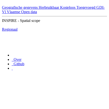
Geografische gegevens
Herbruikbaar
Kosteloos
Toegevoegd GDI-
Vl
Vlaamse Open data
INSPIRE - Spatial scope
Regionaal
Over
Github