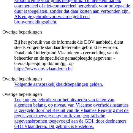
Modellicentie voor gratis hergebruik. Dit betekent dat elk
commercieel of niet-commercieel hergebruik voor onbepaalde
duur is toegelaten, zonder dat daar kosten aan verbonden zijn.
Als enige gebruiksvoorwaarde geldt een
bronvermeldingsplicht.
Overige beperkingen
Bij het gebruik van de informatie die DOV aanbiedt, dient
steeds volgende standaardreferentie gebruikt te worden:
Databank Ondergrond Vlaanderen - (vermelding van de
beheerder en de specifieke geraadpleegde gegevens) -
Geraadpleegd op dd/mm/jjjj, op
https://www.dov.vlaanderen.be
Overige beperkingen
Volgende aansprakelijkheidsbepalingen gelden.
Overige beperkingen
Toegang en gebruik voor het uitvoeren van taken van
algemeen belang, op niveau van Vlaamse overheidsinstanties
is geregeld door het Besluit van de Vlaamse Regering met de
regels voor toegang en gebruik van geografische
gegevensbronnen toegevoegd aan de GDI, door deelnemers
GDI-Vlaanderen. Dit gebruik is kosteloos.