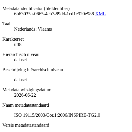
Metadata identificator (fileIdentifier)
6b63035a-0665-4cb7-89dd-1cd1e920e988
XML
Taal
Nederlands; Vlaams
Karakterset
utf8
Hiërarchisch niveau
dataset
Beschrijving hiërarchisch niveau
dataset
Metadata wijzigingsdatum
2026-06-22
Naam metadatastandaard
ISO 19115/2003/Cor.1:2006/INSPIRE-TG2.0
Versie metadatastandaard