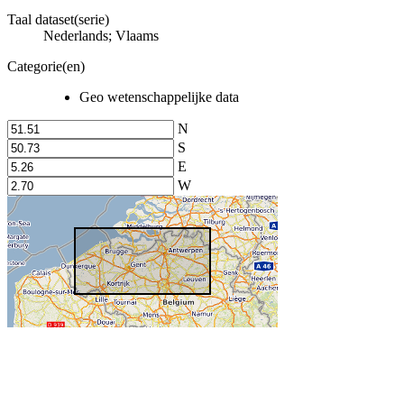
Taal dataset(serie)
Nederlands; Vlaams
Categorie(en)
Geo wetenschappelijke data
N
S
E
W