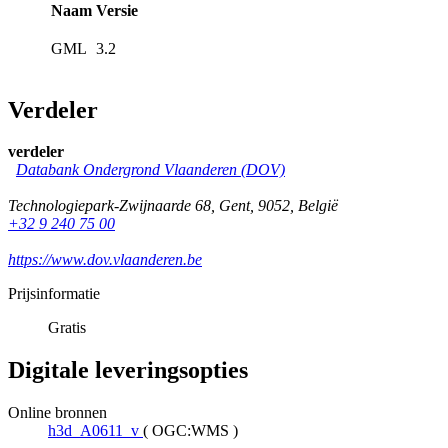
Naam
Versie
GML
3.2
Verdeler
verdeler
Databank Ondergrond Vlaanderen (DOV)
Technologiepark-Zwijnaarde 68
,
Gent
,
9052
,
België
+32 9 240 75 00
https://www.dov.vlaanderen.be
Prijsinformatie
Gratis
Digitale leveringsopties
Online bronnen
h3d_A0611_v
(
OGC:WMS
)