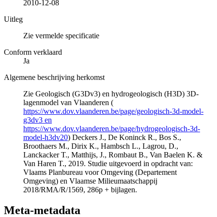
2010-12-08
Uitleg
Zie vermelde specificatie
Conform verklaard
Ja
Algemene beschrijving herkomst
Zie Geologisch (G3Dv3) en hydrogeologisch (H3D) 3D-
lagenmodel van Vlaanderen (
https://www.dov.vlaanderen.be/page/geologisch-3d-model-
g3dv3 en
https://www.dov.vlaanderen.be/page/hydrogeologisch-3d-
model-h3dv20
) Deckers J., De Koninck R., Bos S.,
Broothaers M., Dirix K., Hambsch L., Lagrou, D.,
Lanckacker T., Matthijs, J., Rombaut B., Van Baelen K. &
Van Haren T., 2019. Studie uitgevoerd in opdracht van:
Vlaams Planbureau voor Omgeving (Departement
Omgeving) en Vlaamse Milieumaatschappij
2018/RMA/R/1569, 286p + bijlagen.
Meta-metadata