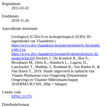
Begindatum
2013-01-01
Einddatum
2019-11-26
Aanvullende informatie
Geologisch (G3Dv3) en hydrogeologisch (H3D) 3D-
lagenmodel van Vlaanderen (
https://www.dov.vlaanderen.be/page/geologisch-3d-model-
g3dv3 en
https://www.dov.vlaanderen.be/page/hydrogeologisch-3d-
model-h3dv20
) Deckers J., De Koninck R., Bos S.,
Broothaers M., Dirix K., Hambsch L., Lagrou, D.,
Lanckacker T., Matthijs, J., Rombaut B., Van Baelen K. &
Van Haren T., 2019. Studie uitgevoerd in opdracht van:
Vlaams Planbureau voor Omgeving (Departement
Omgeving) en Vlaamse Milieumaatschappij
2018/RMA/R/1569, 286p + bijlagen.
Unieke code
EPSG:31370
Distributieformaat