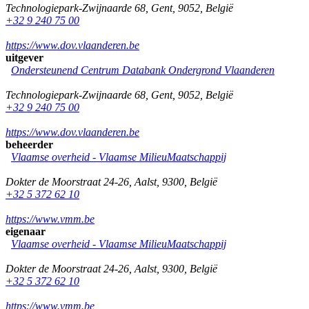
Technologiepark-Zwijnaarde 68
,
Gent
,
9052
,
België
+32 9 240 75 00
https://www.dov.vlaanderen.be
uitgever
Ondersteunend Centrum Databank Ondergrond Vlaanderen
Technologiepark-Zwijnaarde 68
,
Gent
,
9052
,
België
+32 9 240 75 00
https://www.dov.vlaanderen.be
beheerder
Vlaamse overheid - Vlaamse MilieuMaatschappij
Dokter de Moorstraat 24-26
,
Aalst
,
9300
,
België
+32 5 372 62 10
https://www.vmm.be
eigenaar
Vlaamse overheid - Vlaamse MilieuMaatschappij
Dokter de Moorstraat 24-26
,
Aalst
,
9300
,
België
+32 5 372 62 10
https://www.vmm.be