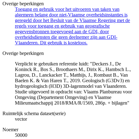
Overige beperkingen
Toegang en gebruik voor het uitvoeren van taken van
algemeen belang door niet-Vlaamse overheidsinstanties is
geregeld door het Besluit van de Vlaamse Regering met de
regels voor toegang en gebruik van geografische
gegevensbronnen toegevoegd aan de GDI, door
overheidsdiensten die geen deelnemer zijn aan GDI-
Vlaanderen. Dit gebruik is kosteloos.
Overige beperkingen
Verplicht te gebruiken referentie luidt: "Deckers J., De
Koninck R., Bos S., Broothaers M., Dirix K., Hambsch L.,
Lagrou, D., Lanckacker T., Matthijs, J., Rombaut B., Van
Baelen K. & Van Haren T., 2019. Geologisch (G3Dv3) en
hydrogeologisch (H3D) 3D-lagenmodel van Vlaanderen.
Studie uitgevoerd in opdracht van: Vlaams Planbureau voor
Omgeving (Departement Omgeving) en Vlaamse
Milieumaatschappij 2018/RMA/R/1569, 286p. + bijlagen"
Ruimtelijk schema dataset(serie)
vector
Noemer
50000