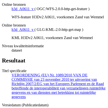
Online bronnen
h3d_A0611_v
(
OGC:WFS-2.0.0-http-get-feature
)
WFS-feature H3Dv2 A0611, voorkomen Zand van Wemmel
Online bronnen
h3d_A0611_v
(
GLG:KML-2.0-http-get-map
)
KML H3Dv2 A0611, voorkomen Zand van Wemmel
Niveau kwaliteitsinformatie
dataset
Resultaat
Titel specificatie
VERORDENING (EU) Nr. 1089/2010 VAN DE
COMMISSIE van 23 november 2010 ter uitvoering van
Richtlijn 2007/2/EG van het Europees Parlement en de Raad
betreffende de interoperabiliteit van verzamelingen ruimtelijke
gegevens en van diensten met betrekking tot ruimtelijke
gegevens
Versiedatum (Publicatiedatum)