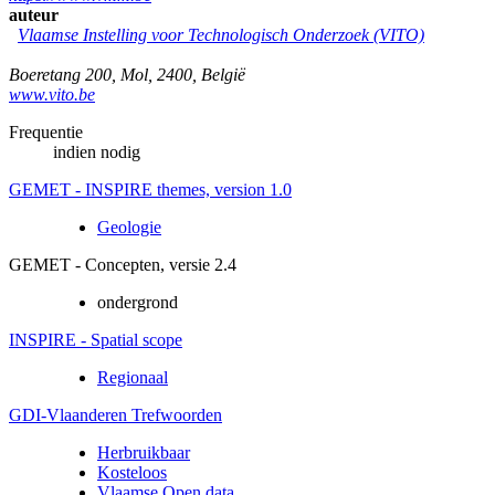
auteur
Vlaamse Instelling voor Technologisch Onderzoek (VITO)
Boeretang 200
,
Mol
,
2400
,
België
www.vito.be
Frequentie
indien nodig
GEMET - INSPIRE themes, version 1.0
Geologie
GEMET - Concepten, versie 2.4
ondergrond
INSPIRE - Spatial scope
Regionaal
GDI-Vlaanderen Trefwoorden
Herbruikbaar
Kosteloos
Vlaamse Open data