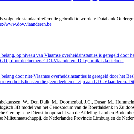
eds volgende standaardreferentie gebruikt te worden: Databank Ondergr
ps://www.dov.vlaanderen.be
belang, op niveau van Vlaamse overheidsinstanties is geregeld door h
GDI, door deelnemers GDI-Vlaanderen. Dit gebruik is kosteloos.
belang door niet-Vlaamse overheidsinstanties is geregeld door het Bes
 overheidsdiensten die geen deelnemer zijn aan GDI-Vlaanderen. Dit 
 Dabekaussen, W., Den Dulk, M., Doornenbal, J.C., Dusar, M., Hummelma
logisch 3D model van het Cenozoïcum van de Roerdalslenk in Zuidoos
he Geologische Dienst in opdracht van de Afdeling Land en Bodemb
mse Milieumaatschappij, de Nederlandse Provincie Limburg en de Ned