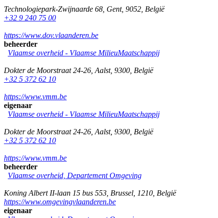
Technologiepark-Zwijnaarde 68
,
Gent
,
9052
,
België
+32 9 240 75 00
https://www.dov.vlaanderen.be
beheerder
Vlaamse overheid - Vlaamse MilieuMaatschappij
Dokter de Moorstraat 24-26
,
Aalst
,
9300
,
België
+32 5 372 62 10
https://www.vmm.be
eigenaar
Vlaamse overheid - Vlaamse MilieuMaatschappij
Dokter de Moorstraat 24-26
,
Aalst
,
9300
,
België
+32 5 372 62 10
https://www.vmm.be
beheerder
Vlaamse overheid, Departement Omgeving
Koning Albert II-laan 15 bus 553
,
Brussel
,
1210
,
België
https://www.omgevingvlaanderen.be
eigenaar