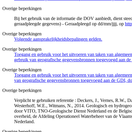
Overige beperkingen
Bij het gebruik van de informatie die DOV aanbiedt, dient ste
geraadpleegde gegevens) - Geraadpleegd op dd/mm/jjjj, op
htt
Overige beperkingen
Volgende aansprakelijkheidsbepalingen gelden.
Overige beperkingen
Toegang en gebruik voor het uitvoeren van taken van algemeen 
gebruik van geografische gegevensbronnen toegevoegd aan de 
Overige beperkingen
Toegang en gebruik voor het uitvoeren van taken van algemeen 
van geografische gegevensbronnen toegevoegd aan de GDI, door
Overige beperkingen
Verplicht te gebruiken referentie : Deckers, J., Vernes, R.W.,
Westerhoff, W.E., Witmans, N., 2014. Geologisch en hydrogeo
door VITO, TNO-Geologische Dienst Nederland en de Belgisc
overheid, de Afdeling Operationeel Waterbeheer van de Vlaa
Nederland.
Overige beperkingen