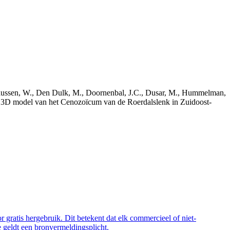
bekaussen, W., Den Dulk, M., Doornenbal, J.C., Dusar, M., Hummelman,
ch 3D model van het Cenozoïcum van de Roerdalslenk in Zuidoost-
 gratis hergebruik. Dit betekent dat elk commercieel of niet-
 geldt een bronvermeldingsplicht.