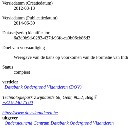
Versiedatum (Creatiedatum)
2012-03-13
Versiedatum (Publicatiedatum)
2014-06-30
Dataset(serie) identificator
6a3d9b9d-0283-437d-93fe-ca9b06cb86d3
Doel van vervaardiging
Weergave van de kans op voorkomen van de Formatie van Ind
Status
compleet
verdeler
Databank Ondergrond Vlaanderen (DOV)
Technologiepark-Zwijnaarde 68
,
Gent
,
9052
,
België
+32 9 240 75 00
https://www.dov.vlaanderen.be
uitgever
Ondersteunend Centrum Databank Ondergrond Vlaanderen