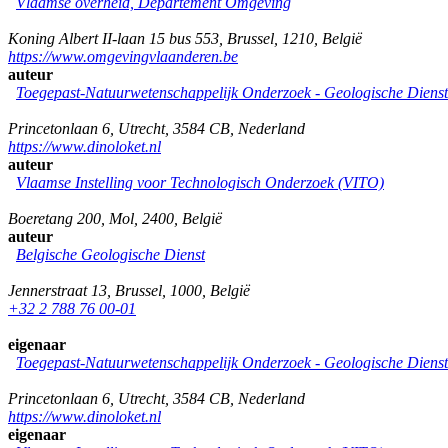
Vlaamse overheid, Departement Omgeving
Koning Albert II-laan 15 bus 553
,
Brussel
,
1210
,
België
https://www.omgevingvlaanderen.be
auteur
Toegepast-Natuurwetenschappelijk Onderzoek - Geologische Diens
Princetonlaan 6
,
Utrecht
,
3584 CB
,
Nederland
https://www.dinoloket.nl
auteur
Vlaamse Instelling voor Technologisch Onderzoek (VITO)
Boeretang 200
,
Mol
,
2400
,
België
auteur
Belgische Geologische Dienst
Jennerstraat 13
,
Brussel
,
1000
,
België
+32 2 788 76 00-01
eigenaar
Toegepast-Natuurwetenschappelijk Onderzoek - Geologische Diens
Princetonlaan 6
,
Utrecht
,
3584 CB
,
Nederland
https://www.dinoloket.nl
eigenaar