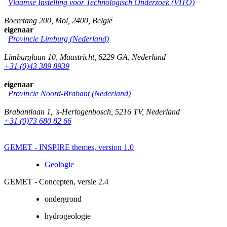
Vlaamse Instelling voor Technologisch Onderzoek (VITO)
Boeretang 200
,
Mol
,
2400
,
België
eigenaar
Provincie Limburg (Nederland)
Limburglaan 10
,
Maastricht
,
6229 GA
,
Nederland
+31 (0)43 389 8939
eigenaar
Provincie Noord-Brabant (Nederland)
Brabantlaan 1
,
's-Hertogenbosch
,
5216 TV
,
Nederland
+31 (0)73 680 82 66
GEMET - INSPIRE themes, version 1.0
Geologie
GEMET - Concepten, versie 2.4
ondergrond
hydrogeologie