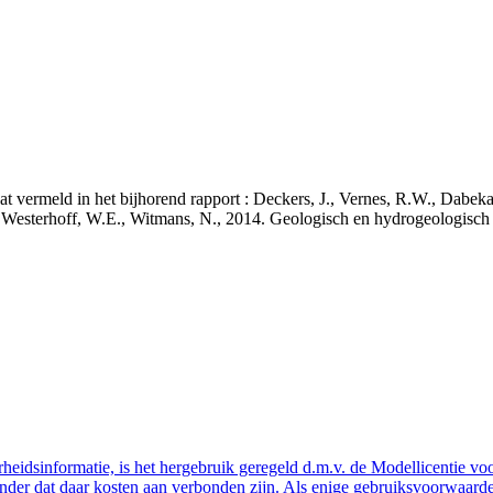
staat vermeld in het bijhorend rapport : Deckers, J., Vernes, R.W., Da
 J., Westerhoff, W.E., Witmans, N., 2014. Geologisch en hydrogeologis
eidsinformatie, is het hergebruik geregeld d.m.v. de Modellicentie voor
nder dat daar kosten aan verbonden zijn. Als enige gebruiksvoorwaarde