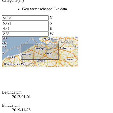
Categorie(en)
Geo wetenschappelijke data
N
S
E
W
Begindatum
2013-01-01
Einddatum
2019-11-26