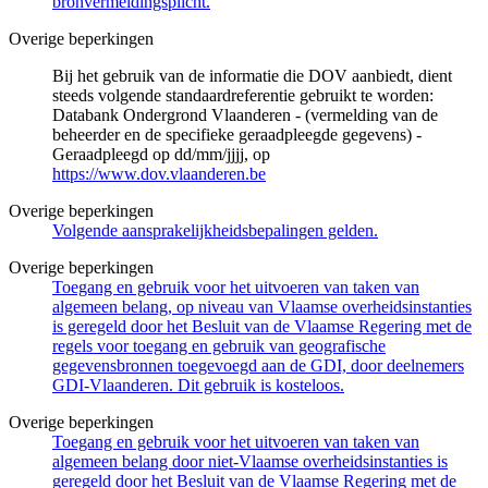
bronvermeldingsplicht.
Overige beperkingen
Bij het gebruik van de informatie die DOV aanbiedt, dient
steeds volgende standaardreferentie gebruikt te worden:
Databank Ondergrond Vlaanderen - (vermelding van de
beheerder en de specifieke geraadpleegde gegevens) -
Geraadpleegd op dd/mm/jjjj, op
https://www.dov.vlaanderen.be
Overige beperkingen
Volgende aansprakelijkheidsbepalingen gelden.
Overige beperkingen
Toegang en gebruik voor het uitvoeren van taken van
algemeen belang, op niveau van Vlaamse overheidsinstanties
is geregeld door het Besluit van de Vlaamse Regering met de
regels voor toegang en gebruik van geografische
gegevensbronnen toegevoegd aan de GDI, door deelnemers
GDI-Vlaanderen. Dit gebruik is kosteloos.
Overige beperkingen
Toegang en gebruik voor het uitvoeren van taken van
algemeen belang door niet-Vlaamse overheidsinstanties is
geregeld door het Besluit van de Vlaamse Regering met de