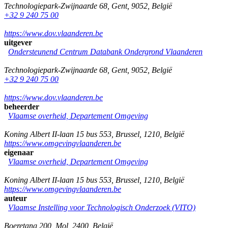
Technologiepark-Zwijnaarde 68
,
Gent
,
9052
,
België
+32 9 240 75 00
https://www.dov.vlaanderen.be
uitgever
Ondersteunend Centrum Databank Ondergrond Vlaanderen
Technologiepark-Zwijnaarde 68
,
Gent
,
9052
,
België
+32 9 240 75 00
https://www.dov.vlaanderen.be
beheerder
Vlaamse overheid, Departement Omgeving
Koning Albert II-laan 15 bus 553
,
Brussel
,
1210
,
België
https://www.omgevingvlaanderen.be
eigenaar
Vlaamse overheid, Departement Omgeving
Koning Albert II-laan 15 bus 553
,
Brussel
,
1210
,
België
https://www.omgevingvlaanderen.be
auteur
Vlaamse Instelling voor Technologisch Onderzoek (VITO)
Boeretang 200
,
Mol
,
2400
,
België