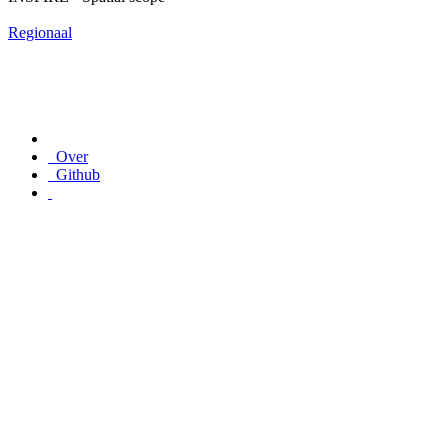
Regionaal
Over
Github