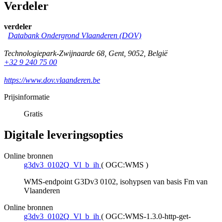
Verdeler
verdeler
Databank Ondergrond Vlaanderen (DOV)
Technologiepark-Zwijnaarde 68
,
Gent
,
9052
,
België
+32 9 240 75 00
https://www.dov.vlaanderen.be
Prijsinformatie
Gratis
Digitale leveringsopties
Online bronnen
g3dv3_0102Q_Vl_b_ih
(
OGC:WMS
)
WMS-endpoint G3Dv3 0102, isohypsen van basis Fm van
Vlaanderen
Online bronnen
g3dv3_0102Q_Vl_b_ih
(
OGC:WMS-1.3.0-http-get-