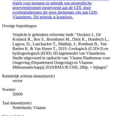
regels voor toegang en gebruik van geografische
gegevensbronnen toegevoegd aan de GDI, door
overheidsdiensten die geen deelnemer zijn aan GDI-
Vlaanderen. Dit gebruik is kosteloos.
Overige beperkingen
Verplicht te gebruiken referentie luidt: "Deckers J., De
Koninck R., Bos S., Broothaers M., Dirix K., Hambsch L.,
Lagrou, D., Lanckacker T., Matthijs, J., Rombaut B., Van
Baelen K. & Van Haren T., 2019. Geologisch (G3Dv3) en
hydrogeologisch (H3D) 3D-lagenmodel van Vlaanderen.
Studie uitgevoerd in opdracht van: Vlaams Planbureau voor
Omgeving (Departement Omgeving) en Vlaamse
Milieumaatschappij 2018/RMA/R/1569, 286p. + bijlagen"
Ruimtelijk schema dataset(serie)
vector
Noemer
50000
Taal dataset(serie)
Nederlands; Vlaams