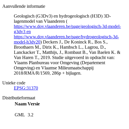
Aanvullende informatie
Geologisch (G3Dv3) en hydrogeologisch (H3D) 3D-
lagenmodel van Vlaanderen (
https://www.dov.vlaanderen.be/page/geologisch-3d-model-
g3dv3 en
https://www.dov.vlaanderen.be/page/hydrogeologisch-3d-
model-h3dv20
) Deckers J., De Koninck R., Bos S.,
Broothaers M., Dirix K., Hambsch L., Lagrou, D.,
Lanckacker T., Matthijs, J., Rombaut B., Van Baelen K. &
Van Haren T., 2019. Studie uitgevoerd in opdracht van:
Vlaams Planbureau voor Omgeving (Departement
Omgeving) en Vlaamse Milieumaatschappij
2018/RMA/R/1569, 286p + bijlagen.
Unieke code
EPSG:31370
Distributieformaat
Naam
Versie
GML
3.2