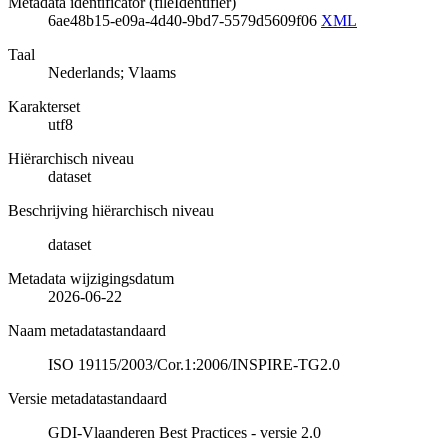
Metadata identificator (fileIdentifier)
6ae48b15-e09a-4d40-9bd7-5579d5609f06
XML
Taal
Nederlands; Vlaams
Karakterset
utf8
Hiërarchisch niveau
dataset
Beschrijving hiërarchisch niveau
dataset
Metadata wijzigingsdatum
2026-06-22
Naam metadatastandaard
ISO 19115/2003/Cor.1:2006/INSPIRE-TG2.0
Versie metadatastandaard
GDI-Vlaanderen Best Practices - versie 2.0