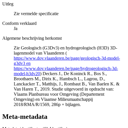
Uitleg
Zie vermelde specificatie
Conform verklaard
Ja
Algemene beschrijving herkomst
Zie Geologisch (G3Dv3) en hydrogeologisch (H3D) 3D-
lagenmodel van Vlaanderen (
https://www.dov.vlaanderen.be/page/geologisch-3d-model-
g3dv3 en
https://www.dov.vlaanderen.be/page/hydrogeologisch-3d-
model-h3dv20
) Deckers J., De Koninck R., Bos S.,
Broothaers M., Dirix K., Hambsch L., Lagrou, D.,
Lanckacker T., Matthijs, J., Rombaut B., Van Baelen K. &
Van Haren T., 2019. Studie uitgevoerd in opdracht van:
Vlaams Planbureau voor Omgeving (Departement
Omgeving) en Vlaamse Milieumaatschappij
2018/RMA/R/1569, 286p + bijlagen.
Meta-metadata