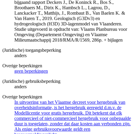
bijgaand rapport Deckers J., De Koninck R., Bos S.,
Broothaers M., Dirix K., Hambsch L., Lagrou, D.,
Lanckacker T., Matthijs, J., Rombaut B., Van Baelen K. &
Van Haren T., 2019. Geologisch (G3Dv3) en
hydrogeologisch (H3D) 3D-lagenmodel van Vlaanderen.
Studie uitgevoerd in opdracht van: Vlaams Planbureau voor
Omgeving (Departement Omgeving) en Vlaamse
Milieumaatschappij 2018/RMA/R/1569, 286p. + bijlagen
(Juridische) toegangsbeperking
anders
Overige beperkingen
geen beperkingen
(Juridische) gebruiksbeperking
anders
Overige beperkingen
In uitvoering van het Vlaamse decreet voor hergebruik van
overheidsinformatie, is het hergebruik geregeld d.m.v. de
Modellicentie voor gratis hergebruik. Dit betekent dat elk
commercieel of niet-commercieel hergebruik voor onbepaalde
duur is toegelaten, zonder dat daar kosten aan verbonden zijn.
Als enige gebruiksvoorwaarde geldt een