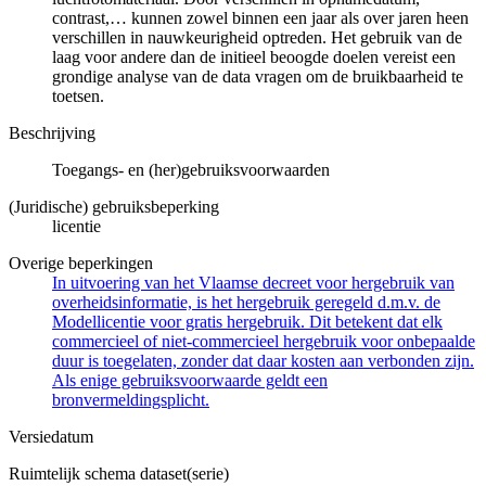
contrast,… kunnen zowel binnen een jaar als over jaren heen
verschillen in nauwkeurigheid optreden. Het gebruik van de
laag voor andere dan de initieel beoogde doelen vereist een
grondige analyse van de data vragen om de bruikbaarheid te
toetsen.
Beschrijving
Toegangs- en (her)gebruiksvoorwaarden
(Juridische) gebruiksbeperking
licentie
Overige beperkingen
In uitvoering van het Vlaamse decreet voor hergebruik van
overheidsinformatie, is het hergebruik geregeld d.m.v. de
Modellicentie voor gratis hergebruik. Dit betekent dat elk
commercieel of niet-commercieel hergebruik voor onbepaalde
duur is toegelaten, zonder dat daar kosten aan verbonden zijn.
Als enige gebruiksvoorwaarde geldt een
bronvermeldingsplicht.
Versiedatum
Ruimtelijk schema dataset(serie)