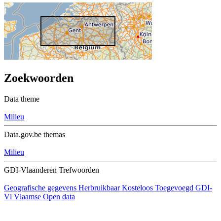
Zoekwoorden
Data theme
Milieu
Data.gov.be themas
Milieu
GDI-Vlaanderen Trefwoorden
Geografische gegevens
Herbruikbaar
Kosteloos
Toegevoegd GDI-
Vl
Vlaamse Open data