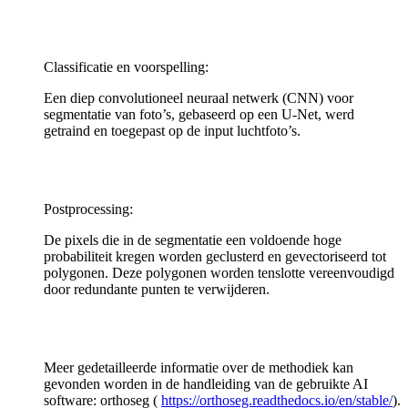
Classificatie en voorspelling:
Een diep convolutioneel neuraal netwerk (CNN) voor
segmentatie van foto’s, gebaseerd op een U-Net, werd
getraind en toegepast op de input luchtfoto’s.
Postprocessing:
De pixels die in de segmentatie een voldoende hoge
probabiliteit kregen worden geclusterd en gevectoriseerd tot
polygonen. Deze polygonen worden tenslotte vereenvoudigd
door redundante punten te verwijderen.
Meer gedetailleerde informatie over de methodiek kan
gevonden worden in de handleiding van de gebruikte AI
software: orthoseg (
https://orthoseg.readthedocs.io/en/stable/
).