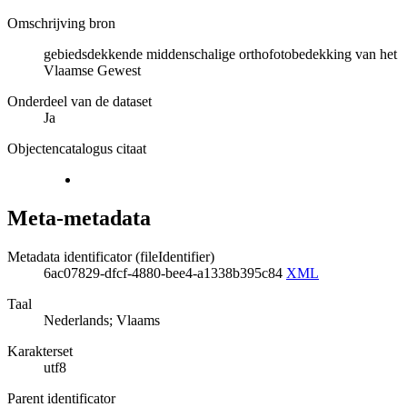
Omschrijving bron
gebiedsdekkende middenschalige orthofotobedekking van het
Vlaamse Gewest
Onderdeel van de dataset
Ja
Objectencatalogus citaat
Meta-metadata
Metadata identificator (fileIdentifier)
6ac07829-dfcf-4880-bee4-a1338b395c84
XML
Taal
Nederlands; Vlaams
Karakterset
utf8
Parent identificator