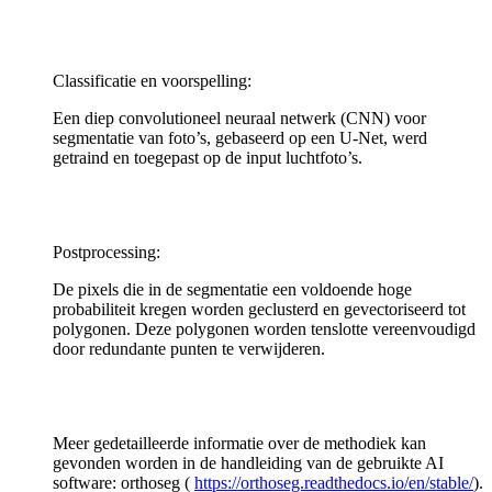
Classificatie en voorspelling:
Een diep convolutioneel neuraal netwerk (CNN) voor
segmentatie van foto’s, gebaseerd op een U-Net, werd
getraind en toegepast op de input luchtfoto’s.
Postprocessing:
De pixels die in de segmentatie een voldoende hoge
probabiliteit kregen worden geclusterd en gevectoriseerd tot
polygonen. Deze polygonen worden tenslotte vereenvoudigd
door redundante punten te verwijderen.
Meer gedetailleerde informatie over de methodiek kan
gevonden worden in de handleiding van de gebruikte AI
software: orthoseg (
https://orthoseg.readthedocs.io/en/stable/
).