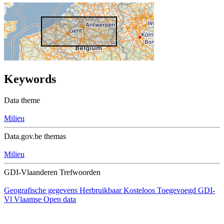
Keywords
Data theme
Milieu
Data.gov.be themas
Milieu
GDI-Vlaanderen Trefwoorden
Geografische gegevens
Herbruikbaar
Kosteloos
Toegevoegd GDI-
Vl
Vlaamse Open data