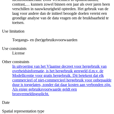
contrast,… kunnen zowel binnen een jaar als over jaren heen
verschillen in nauwkeurigheid optreden. Het gebruik van de
laag voor andere dan de initieel beoogde doelen vereist een
grondige analyse van de data vragen om de bruikbaarheid te
toetsen.
Use limitation
Toegangs- en (her)gebruiksvoorwaarden
Use constraints
License
Other constraints
In uitvoering van het Vlaamse decreet voor hergebruik van
overheidsinformatie, is het hergebruik geregeld d.m.v. de
Modellicentie voor gratis hergebruik. Dit betekent dat elk
commercieel of niet-commercieel hergebruik voor onbepaalde
duur is toegelaten, zonder dat daar kosten aan verbonden zijn.
Als enige gebruiksvoorwaarde geldt een
bronvermeldingsplicht.
Date
Spatial representation type