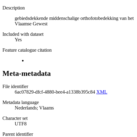
Description
gebiedsdekkende middenschalige orthofotobedekking van het
Vlaamse Gewest
Included with dataset
Yes
Feature catalogue citation
Meta-metadata
File identifier
6ac07829-dfcf-4880-bee4-a1338b395c84
XML
Metadata language
Nederlands; Vlaams
Character set
UTF8
Parent identifier