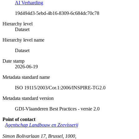
AI Verharding
19d494d3-5ebd-4b16-8309-6c684dc70c78
Hierarchy level
Dataset
Hierarchy level name
Dataset
Date stamp
2026-06-19
Metadata standard name
ISO 19115/2003/Cor.1:2006/INSPIRE-TG2.0
Metadata standard version
GDI-Vlaanderen Best Practices - versie 2.0
Point of contact
Agentschap Landbouw en Zeevisserij
Simon Bolivarlaan 17
,
Brussel
,
1000
,