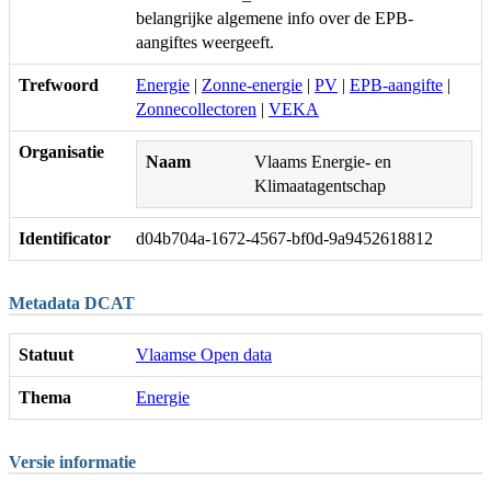
belangrijke algemene info over de EPB-
aangiftes weergeeft.
Trefwoord
Energie
|
Zonne-energie
|
PV
|
EPB-aangifte
|
Zonnecollectoren
|
VEKA
Organisatie
Naam
Vlaams Energie- en
Klimaatagentschap
Identificator
d04b704a-1672-4567-bf0d-9a9452618812
Metadata DCAT
Statuut
Vlaamse Open data
Thema
Energie
Versie informatie