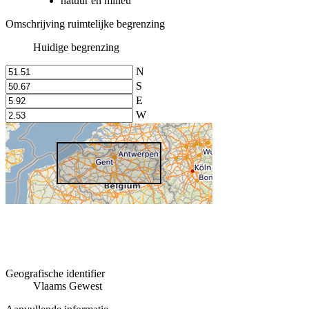
natuur en milieu
Omschrijving ruimtelijke begrenzing
Huidige begrenzing
N
S
E
W
Geografische identifier
Vlaams Gewest