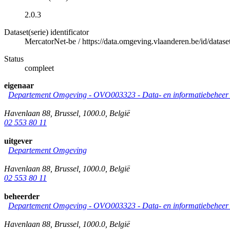
2.0.3
Dataset(serie) identificator
MercatorNet-be
/
https://data.omgeving.vlaanderen.be/id/datase
Status
compleet
eigenaar
Departement Omgeving - OVO003323 - Data- en informatiebeheer &
Havenlaan 88
,
Brussel
,
1000.0
,
België
02 553 80 11
uitgever
Departement Omgeving
Havenlaan 88
,
Brussel
,
1000.0
,
België
02 553 80 11
beheerder
Departement Omgeving - OVO003323 - Data- en informatiebeheer &
Havenlaan 88
,
Brussel
,
1000.0
,
België