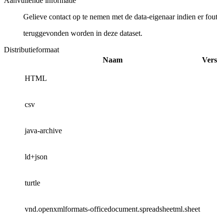
Aanvullende informatie
Gelieve contact op te nemen met de data-eigenaar indien er fou
teruggevonden worden in deze dataset.
Distributieformaat
Naam
Vers
HTML
csv
java-archive
ld+json
turtle
vnd.openxmlformats-officedocument.spreadsheetml.sheet