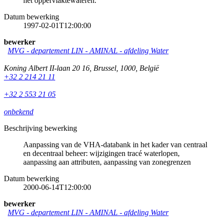
het oppervlaktewateren.
Datum bewerking
1997-02-01T12:00:00
bewerker
MVG - departement LIN - AMINAL - afdeling Water
Koning Albert II-laan 20 16
,
Brussel
,
1000
,
België
+32 2 214 21 11
+32 2 553 21 05
onbekend
Beschrijving bewerking
Aanpassing van de VHA-databank in het kader van centraal
en decentraal beheer: wijzigingen tracé waterlopen,
aanpassing aan attributen, aanpassing van zonegrenzen
Datum bewerking
2000-06-14T12:00:00
bewerker
MVG - departement LIN - AMINAL - afdeling Water