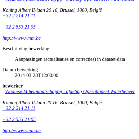
Koning Albert II-laan 20 16
,
Brussel
,
1000
,
België
+32 2 214 21 11
+32 2 553 21 05
http://www.vmm.be
Beschrijving bewerking
Aanpassingen (actualisaties en correcties) in dataset-data
Datum bewerking
2014-03-28T12:00:00
bewerker
Vlaamse Milieumaatschappij - afdeling Operationeel Waterbeheer
Koning Albert II-laan 20 16
,
Brussel
,
1000
,
België
+32 2 214 21 11
+32 2 553 21 05
http://www.vmm.be