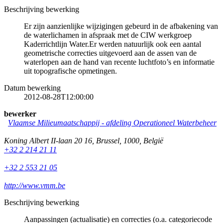
Beschrijving bewerking
Er zijn aanzienlijke wijzigingen gebeurd in de afbakening van
de waterlichamen in afspraak met de CIW werkgroep
Kaderrichtlijn Water.Er werden natuurlijk ook een aantal
geometrische correcties uitgevoerd aan de assen van de
waterlopen aan de hand van recente luchtfoto’s en informatie
uit topografische opmetingen.
Datum bewerking
2012-08-28T12:00:00
bewerker
Vlaamse Milieumaatschappij - afdeling Operationeel Waterbeheer
Koning Albert II-laan 20 16
,
Brussel
,
1000
,
België
+32 2 214 21 11
+32 2 553 21 05
http://www.vmm.be
Beschrijving bewerking
Aanpassingen (actualisatie) en correcties (o.a. categoriecode