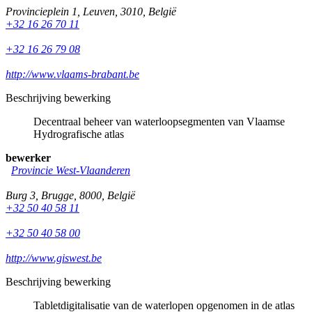
Provincieplein 1
,
Leuven
,
3010
,
België
+32 16 26 70 11
+32 16 26 79 08
http://www.vlaams-brabant.be
Beschrijving bewerking
Decentraal beheer van waterloopsegmenten van Vlaamse
Hydrografische atlas
bewerker
Provincie West-Vlaanderen
Burg 3
,
Brugge
,
8000
,
België
+32 50 40 58 11
+32 50 40 58 00
http://www.giswest.be
Beschrijving bewerking
Tabletdigitalisatie van de waterlopen opgenomen in de atlas