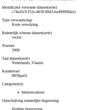
Identificator verwante dataset(serie)
c74e45c9-f51e-4639-89d3-ba49009fda1c
Type verwantschap
Kruis verwijzing
Ruimtelijk schema dataset(serie)
vector
Noemer
5000
Taal dataset(serie)
Nederlands; Vlaams
Karakterset
8859part1
Categorie(en)
binnenwateren
Omschrijving ruimtelijke begrenzing
Huidige begrenzing