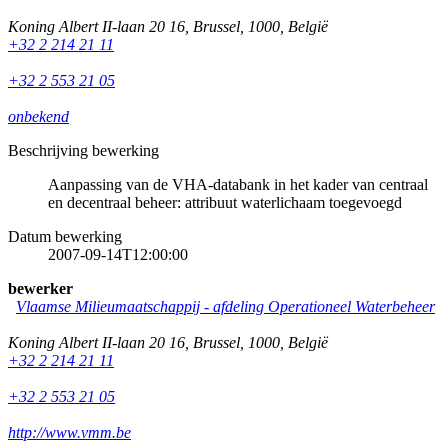
Koning Albert II-laan 20 16
,
Brussel
,
1000
,
België
+32 2 214 21 11
+32 2 553 21 05
onbekend
Beschrijving bewerking
Aanpassing van de VHA-databank in het kader van centraal
en decentraal beheer: attribuut waterlichaam toegevoegd
Datum bewerking
2007-09-14T12:00:00
bewerker
Vlaamse Milieumaatschappij - afdeling Operationeel Waterbeheer
Koning Albert II-laan 20 16
,
Brussel
,
1000
,
België
+32 2 214 21 11
+32 2 553 21 05
http://www.vmm.be