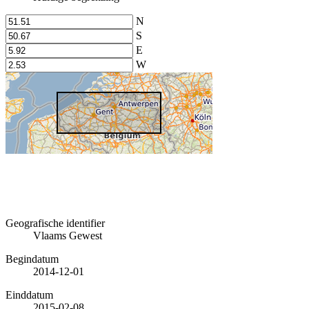
N
S
E
W
Geografische identifier
Vlaams Gewest
Begindatum
2014-12-01
Einddatum
2015-02-08