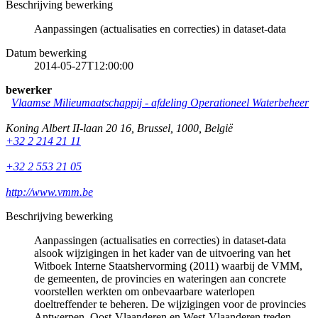
Beschrijving bewerking
Aanpassingen (actualisaties en correcties) in dataset-data
Datum bewerking
2014-05-27T12:00:00
bewerker
Vlaamse Milieumaatschappij - afdeling Operationeel Waterbeheer
Koning Albert II-laan 20 16
,
Brussel
,
1000
,
België
+32 2 214 21 11
+32 2 553 21 05
http://www.vmm.be
Beschrijving bewerking
Aanpassingen (actualisaties en correcties) in dataset-data
alsook wijzigingen in het kader van de uitvoering van het
Witboek Interne Staatshervorming (2011) waarbij de VMM,
de gemeenten, de provincies en wateringen aan concrete
voorstellen werkten om onbevaarbare waterlopen
doeltreffender te beheren. De wijzigingen voor de provincies
Antwerpen, Oost-Vlaanderen en West-Vlaanderen treden