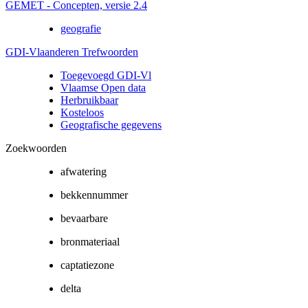
GEMET - Concepten, versie 2.4
geografie
GDI-Vlaanderen Trefwoorden
Toegevoegd GDI-Vl
Vlaamse Open data
Herbruikbaar
Kosteloos
Geografische gegevens
Zoekwoorden
afwatering
bekkennummer
bevaarbare
bronmateriaal
captatiezone
delta