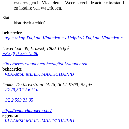
waterwegen in Vlaanderen. Weerspiegelt de actuele toestand
en ligging van waterlopen.
Status
historisch archief
beheerder
agentschap Digitaal Vlaanderen -
Helpdesk Digitaal Vlaanderen
Havenlaan 88
,
Brussel
,
1000
,
België
+32 (0)9 276 15 00
https://www.vlaanderen.be/digitaal-vlaanderen
beheerder
VLAAMSE MILIEUMAATSCHAPPIJ
Dokter De Moorstraat 24-26
,
Aalst
,
9300
,
België
+32 (0)53 72 62 10
+32 2 553 21 05
https://vmm.vlaanderen.be/
eigenaar
VLAAMSE MILIEUMAATSCHAPPIJ