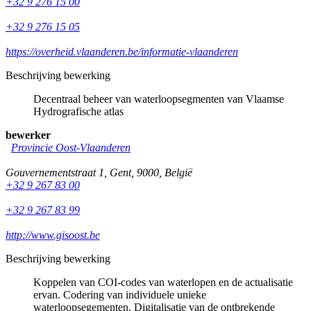
+32 9 276 15 00
+32 9 276 15 05
https://overheid.vlaanderen.be/informatie-vlaanderen
Beschrijving bewerking
Decentraal beheer van waterloopsegmenten van Vlaamse
Hydrografische atlas
bewerker
Provincie Oost-Vlaanderen
Gouvernementstraat 1
,
Gent
,
9000
,
België
+32 9 267 83 00
+32 9 267 83 99
http://www.gisoost.be
Beschrijving bewerking
Koppelen van COI-codes van waterlopen en de actualisatie
ervan. Codering van individuele unieke
waterloopsegementen. Digitalisatie van de ontbrekende