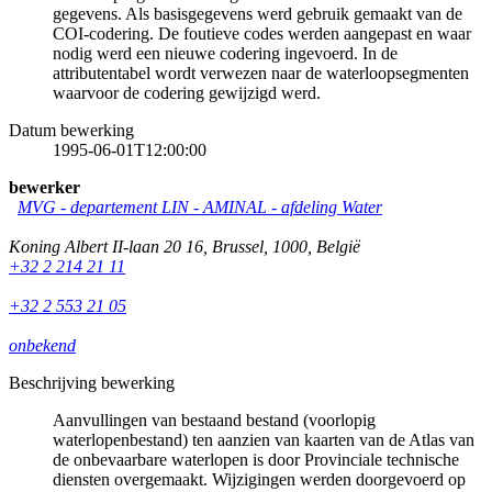
gegevens. Als basisgegevens werd gebruik gemaakt van de
COI-codering. De foutieve codes werden aangepast en waar
nodig werd een nieuwe codering ingevoerd. In de
attributentabel wordt verwezen naar de waterloopsegmenten
waarvoor de codering gewijzigd werd.
Datum bewerking
1995-06-01T12:00:00
bewerker
MVG - departement LIN - AMINAL - afdeling Water
Koning Albert II-laan 20 16
,
Brussel
,
1000
,
België
+32 2 214 21 11
+32 2 553 21 05
onbekend
Beschrijving bewerking
Aanvullingen van bestaand bestand (voorlopig
waterlopenbestand) ten aanzien van kaarten van de Atlas van
de onbevaarbare waterlopen is door Provinciale technische
diensten overgemaakt. Wijzigingen werden doorgevoerd op