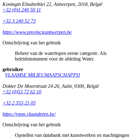
Koningin Elisabethlei 22
,
Antwerpen
,
2018
,
België
+32 (0)3 240 50 11
+32 3 240 52 73
https://www.provincieantwerpen.be
Omschrijving van het gebruik
Beheer van de waterlopen eerste categorie. Als
beleidsinstument voor de afdeling Water.
gebruiker
VLAAMSE MILIEUMAATSCHAPPIJ
Dokter De Moorstraat 24-26
,
Aalst
,
9300
,
België
+32 (0)53 72 62 10
+32 2 553 21 05
https://vmm.vlaanderen.be/
Omschrijving van het gebruik
Opstellen van databank met kunstwerken en machtigingen