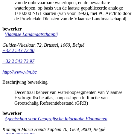
van de onbevaarbare waterlopen, en de bevaarbare
waterlopen, op basis van de laatste gepubliceerde analoge
1/10.000 NGI-kaarten (van voor 1992), met PC Arc/Info door
de Provinciale Diensten van de Vlaamse Landmaatschappij.
bewerker
Vlaamse Landmaatschappij
Gulden-Vlieslaan 72
,
Brussel
,
1060
,
België
+32 2 543 72 00
+32 2 543 73 97
http://www.vlm.be
Beschrijving bewerking
Decentraal beheer van waterloopsegmenten van Vlaamse
Hydrografische atlas, aanpassingen in functie van
Grootschalig Referentiebestand (GRB)
bewerker
Agentschap voor Geografische Informatie Vlaanderen
Koningin Maria Hendrikaplein 70
,
Gent
,
9000
,
België