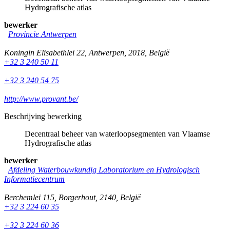
Hydrografische atlas
bewerker
Provincie Antwerpen
Koningin Elisabethlei 22
,
Antwerpen
,
2018
,
België
+32 3 240 50 11
+32 3 240 54 75
http://www.provant.be/
Beschrijving bewerking
Decentraal beheer van waterloopsegmenten van Vlaamse
Hydrografische atlas
bewerker
Afdeling Waterbouwkundig Laboratorium en Hydrologisch
Informatiecentrum
Berchemlei 115
,
Borgerhout
,
2140
,
België
+32 3 224 60 35
+32 3 224 60 36