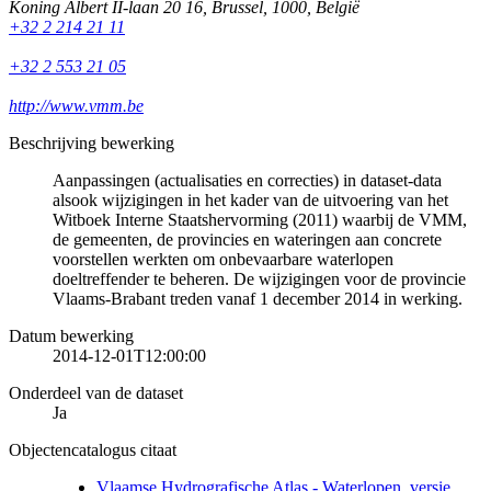
Koning Albert II-laan 20 16
,
Brussel
,
1000
,
België
+32 2 214 21 11
+32 2 553 21 05
http://www.vmm.be
Beschrijving bewerking
Aanpassingen (actualisaties en correcties) in dataset-data
alsook wijzigingen in het kader van de uitvoering van het
Witboek Interne Staatshervorming (2011) waarbij de VMM,
de gemeenten, de provincies en wateringen aan concrete
voorstellen werkten om onbevaarbare waterlopen
doeltreffender te beheren. De wijzigingen voor de provincie
Vlaams-Brabant treden vanaf 1 december 2014 in werking.
Datum bewerking
2014-12-01T12:00:00
Onderdeel van de dataset
Ja
Objectencatalogus citaat
Vlaamse Hydrografische Atlas - Waterlopen, versie