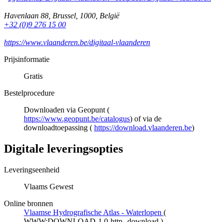
Havenlaan 88
,
Brussel
,
1000
,
België
+32 (0)9 276 15 00
https://www.vlaanderen.be/digitaal-vlaanderen
Prijsinformatie
Gratis
Bestelprocedure
Downloaden via Geopunt (
https://www.geopunt.be/catalogus
) of via de
downloadtoepassing (
https://download.vlaanderen.be
)
Digitale leveringsopties
Leveringseenheid
Vlaams Gewest
Online bronnen
Vlaamse Hydrografische Atlas - Waterlopen
(
WWW:DOWNLOAD-1.0-http--download
)