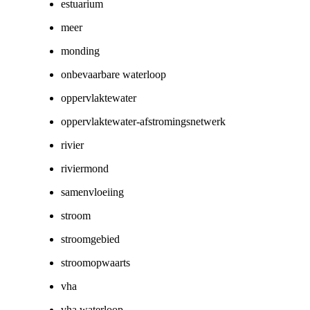
estuarium
meer
monding
onbevaarbare waterloop
oppervlaktewater
oppervlaktewater-afstromingsnetwerk
rivier
riviermond
samenvloeiing
stroom
stroomgebied
stroomopwaarts
vha
vha waterloop