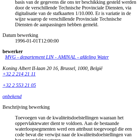
basis van de gegevens die ons ter beschikking gesteld werden
door de verschillende Technische Provinciale Diensten, via
digitalisatie van de stafkaarten 1/10.000. Er is variatie in de
wijze waarop de verschillende Provinciale Technische
Diensten de aanpassingen hebben gemeld.
Datum bewerking
1996-01-01T12:00:00
bewerker
MVG - departement LIN - AMINAL - afdeling Water
Koning Albert II-laan 20 16
,
Brussel
,
1000
,
België
+32 2 214 21 11
+32 2 553 21 05
onbekend
Beschrijving bewerking
Toevoegen van de kwaliteitsdoelstellingen waaraan het
oppervlaktewater dient te voldoen. Aan de bestaande
waterloopsegmenten werd een attribuut toegevoegd die een
code bevat die verwijst naar de kwaliteitsdoelstellingen van