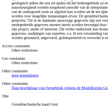
geologisch milieu die een rol spelen bij het bodemgebruik en
nauwkeurigheid worden toegekend omwille van de interpolaties
van de ondergrond zoals ze afgeleid kan worden uit de ten tijd
worden voor mogelijke toepassingen ervan. De grondmechanisch
projecten."De in de databank aanwezige gegevens zijn een ver
medegedeelde gegevens moeten steeds worden bevestigd door ver
zijn project, studie of interesse. Dit verder onderzoek kan be
gegevens, raadplegen van experten, e.a. In een verzameling van
werden genoteerd, uitgevoerd, geïnterpreteerd en verwerkt is ee
Access constraints
Other restrictions
Use constraints
Other restrictions
Other constraints
geen beperkingen
Other constraints
Data beschikbaar voor hergebruik volgens de Modellicentie Gra
Title
Grondmechanische kaart Gent