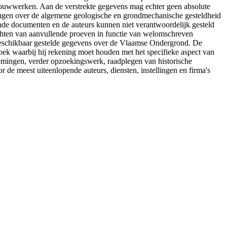
 bouwwerken. Aan de verstrekte gegevens mag echter geen absolute
tingen over de algemene geologische en grondmechanische gesteldheid
ende documenten en de auteurs kunnen niet verantwoordelijk gesteld
chten van aanvullende proeven in functie van welomschreven
 beschikbaar gestelde gegevens over de Vlaamse Ondergrond. De
ek waarbij hij rekening moet houden met het specifieke aspect van
nemingen, verder opzoekingswerk, raadplegen van historische
de meest uiteenlopende auteurs, diensten, instellingen en firma's