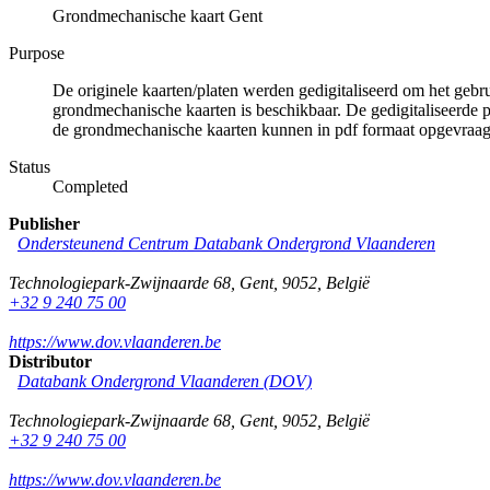
Grondmechanische kaart Gent
Purpose
De originele kaarten/platen werden gedigitaliseerd om het gebr
grondmechanische kaarten is beschikbaar. De gedigitaliseerde 
de grondmechanische kaarten kunnen in pdf formaat opgevraa
Status
Completed
Publisher
Ondersteunend Centrum Databank Ondergrond Vlaanderen
Technologiepark-Zwijnaarde 68
,
Gent
,
9052
,
België
+32 9 240 75 00
https://www.dov.vlaanderen.be
Distributor
Databank Ondergrond Vlaanderen (DOV)
Technologiepark-Zwijnaarde 68
,
Gent
,
9052
,
België
+32 9 240 75 00
https://www.dov.vlaanderen.be