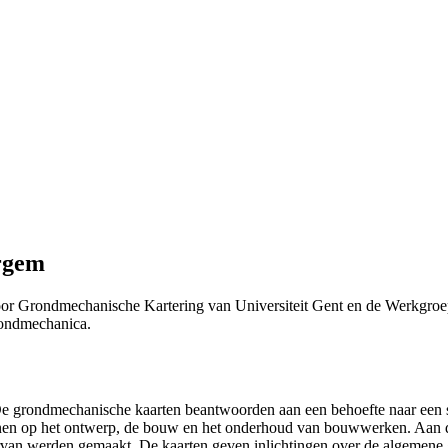
rgem
or Grondmechanische Kartering van Universiteit Gent en de Werkgroe
Grondmechanica.
 "De grondmechanische kaarten beantwoorden aan een behoefte naar ee
efenen op het ontwerp, de bouw en het onderhoud van bouwwerken. Aan 
n ervan werden gemaakt. De kaarten geven inlichtingen over de algemen