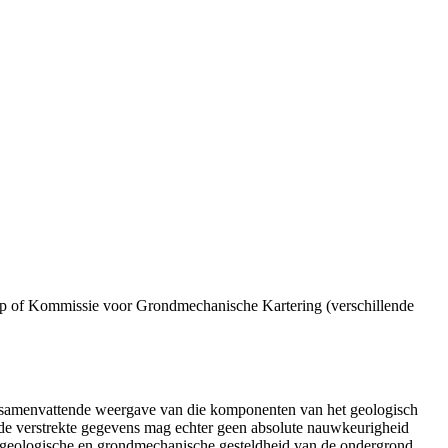
p of Kommissie voor Grondmechanische Kartering (verschillende
n samenvattende weergave van die komponenten van het geologisch
de verstrekte gegevens mag echter geen absolute nauwkeurigheid
e geologische en grondmechanische gesteldheid van de ondergrond