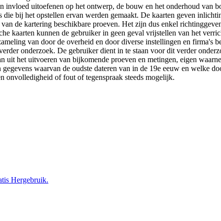
 een invloed uitoefenen op het ontwerp, de bouw en het onderhoud van
 die bij het opstellen ervan werden gemaakt. De kaarten geven inlich
e van de kartering beschikbare proeven. Het zijn dus enkel richtinggev
e kaarten kunnen de gebruiker in geen geval vrijstellen van het verri
zameling van door de overheid en door diverse instellingen en firma's
der onderzoek. De gebruiker dient in te staan voor dit verder onderzo
staan uit het uitvoeren van bijkomende proeven en metingen, eigen waar
 gegevens waarvan de oudste dateren van in de 19e eeuw en welke door 
n onvolledigheid of fout of tegenspraak steeds mogelijk.
tis Hergebruik.