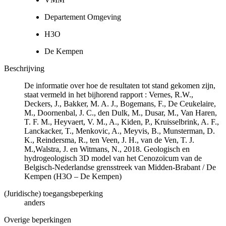
Departement Omgeving
H3O
De Kempen
Beschrijving
De informatie over hoe de resultaten tot stand gekomen zijn,
staat vermeld in het bijhorend rapport : Vernes, R.W.,
Deckers, J., Bakker, M. A. J., Bogemans, F., De Ceukelaire,
M., Doornenbal, J. C., den Dulk, M., Dusar, M., Van Haren,
T. F. M., Heyvaert, V. M., A., Kiden, P., Kruisselbrink, A. F.,
Lanckacker, T., Menkovic, A., Meyvis, B., Munsterman, D.
K., Reindersma, R., ten Veen, J. H., van de Ven, T. J.
M.,Walstra, J. en Witmans, N., 2018. Geologisch en
hydrogeologisch 3D model van het Cenozoïcum van de
Belgisch-Nederlandse grensstreek van Midden-Brabant / De
Kempen (H3O – De Kempen)
(Juridische) toegangsbeperking
anders
Overige beperkingen