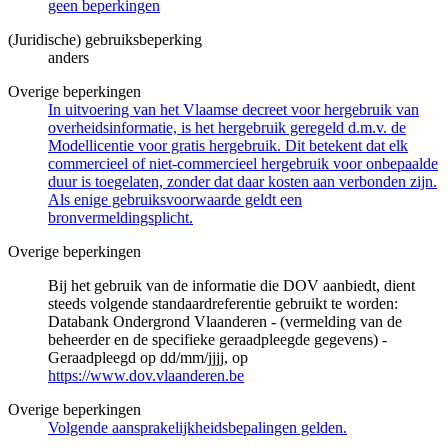
geen beperkingen
(Juridische) gebruiksbeperking
anders
Overige beperkingen
In uitvoering van het Vlaamse decreet voor hergebruik van
overheidsinformatie, is het hergebruik geregeld d.m.v. de
Modellicentie voor gratis hergebruik. Dit betekent dat elk
commercieel of niet-commercieel hergebruik voor onbepaalde
duur is toegelaten, zonder dat daar kosten aan verbonden zijn.
Als enige gebruiksvoorwaarde geldt een
bronvermeldingsplicht.
Overige beperkingen
Bij het gebruik van de informatie die DOV aanbiedt, dient
steeds volgende standaardreferentie gebruikt te worden:
Databank Ondergrond Vlaanderen - (vermelding van de
beheerder en de specifieke geraadpleegde gegevens) -
Geraadpleegd op dd/mm/jjjj, op
https://www.dov.vlaanderen.be
Overige beperkingen
Volgende aansprakelijkheidsbepalingen gelden.