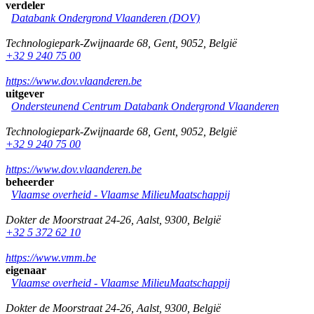
verdeler
Databank Ondergrond Vlaanderen (DOV)
Technologiepark-Zwijnaarde 68
,
Gent
,
9052
,
België
+32 9 240 75 00
https://www.dov.vlaanderen.be
uitgever
Ondersteunend Centrum Databank Ondergrond Vlaanderen
Technologiepark-Zwijnaarde 68
,
Gent
,
9052
,
België
+32 9 240 75 00
https://www.dov.vlaanderen.be
beheerder
Vlaamse overheid - Vlaamse MilieuMaatschappij
Dokter de Moorstraat 24-26
,
Aalst
,
9300
,
België
+32 5 372 62 10
https://www.vmm.be
eigenaar
Vlaamse overheid - Vlaamse MilieuMaatschappij
Dokter de Moorstraat 24-26
,
Aalst
,
9300
,
België