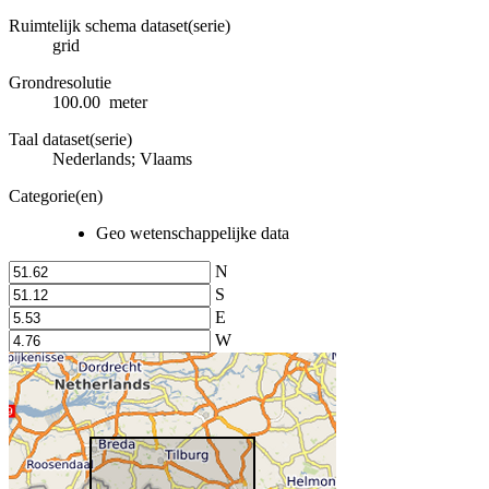
Ruimtelijk schema dataset(serie)
grid
Grondresolutie
100.00 meter
Taal dataset(serie)
Nederlands; Vlaams
Categorie(en)
Geo wetenschappelijke data
N
S
E
W