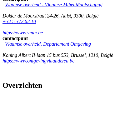
Vlaamse overheid - Vlaamse MilieuMaatschappij
Dokter de Moorstraat 24-26
,
Aalst
,
9300
,
België
+32 5 372 62 10
https://www.vmm.be
contactpunt
Vlaamse overheid, Departement Omgeving
Koning Albert II-laan 15 bus 553
,
Brussel
,
1210
,
België
https://www.omgevingvlaanderen.be
Overzichten