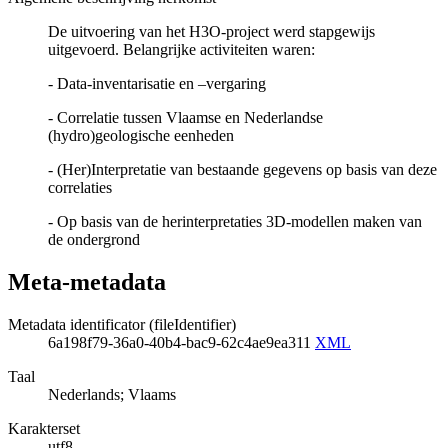
De uitvoering van het H3O-project werd stapgewijs
uitgevoerd. Belangrijke activiteiten waren:
- Data-inventarisatie en –vergaring
- Correlatie tussen Vlaamse en Nederlandse
(hydro)geologische eenheden
- (Her)Interpretatie van bestaande gegevens op basis van deze
correlaties
- Op basis van de herinterpretaties 3D-modellen maken van
de ondergrond
Meta-metadata
Metadata identificator (fileIdentifier)
6a198f79-36a0-40b4-bac9-62c4ae9ea311
XML
Taal
Nederlands; Vlaams
Karakterset
utf8