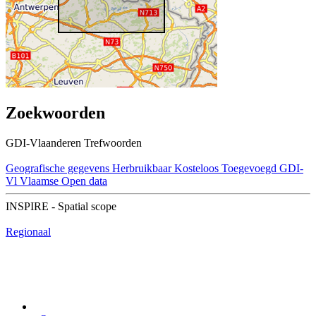
Zoekwoorden
GDI-Vlaanderen Trefwoorden
Geografische gegevens
Herbruikbaar
Kosteloos
Toegevoegd GDI-
Vl
Vlaamse Open data
INSPIRE - Spatial scope
Regionaal