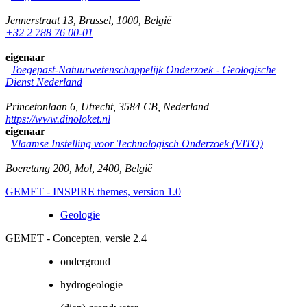
Jennerstraat 13
,
Brussel
,
1000
,
België
+32 2 788 76 00-01
eigenaar
Toegepast-Natuurwetenschappelijk Onderzoek - Geologische
Dienst Nederland
Princetonlaan 6
,
Utrecht
,
3584 CB
,
Nederland
https://www.dinoloket.nl
eigenaar
Vlaamse Instelling voor Technologisch Onderzoek (VITO)
Boeretang 200
,
Mol
,
2400
,
België
GEMET - INSPIRE themes, version 1.0
Geologie
GEMET - Concepten, versie 2.4
ondergrond
hydrogeologie