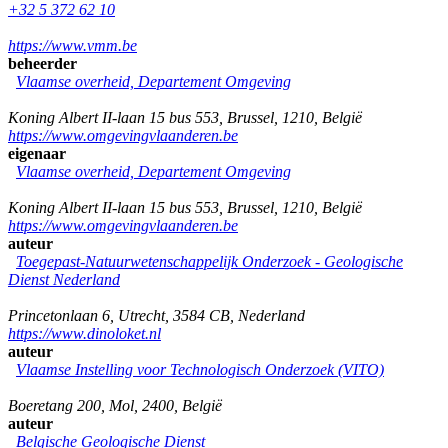
+32 5 372 62 10
https://www.vmm.be
beheerder
Vlaamse overheid, Departement Omgeving
Koning Albert II-laan 15 bus 553
,
Brussel
,
1210
,
België
https://www.omgevingvlaanderen.be
eigenaar
Vlaamse overheid, Departement Omgeving
Koning Albert II-laan 15 bus 553
,
Brussel
,
1210
,
België
https://www.omgevingvlaanderen.be
auteur
Toegepast-Natuurwetenschappelijk Onderzoek - Geologische
Dienst Nederland
Princetonlaan 6
,
Utrecht
,
3584 CB
,
Nederland
https://www.dinoloket.nl
auteur
Vlaamse Instelling voor Technologisch Onderzoek (VITO)
Boeretang 200
,
Mol
,
2400
,
België
auteur
Belgische Geologische Dienst