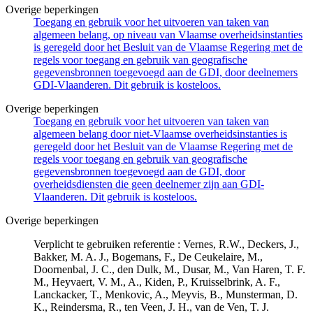
Overige beperkingen
Toegang en gebruik voor het uitvoeren van taken van
algemeen belang, op niveau van Vlaamse overheidsinstanties
is geregeld door het Besluit van de Vlaamse Regering met de
regels voor toegang en gebruik van geografische
gegevensbronnen toegevoegd aan de GDI, door deelnemers
GDI-Vlaanderen. Dit gebruik is kosteloos.
Overige beperkingen
Toegang en gebruik voor het uitvoeren van taken van
algemeen belang door niet-Vlaamse overheidsinstanties is
geregeld door het Besluit van de Vlaamse Regering met de
regels voor toegang en gebruik van geografische
gegevensbronnen toegevoegd aan de GDI, door
overheidsdiensten die geen deelnemer zijn aan GDI-
Vlaanderen. Dit gebruik is kosteloos.
Overige beperkingen
Verplicht te gebruiken referentie : Vernes, R.W., Deckers, J.,
Bakker, M. A. J., Bogemans, F., De Ceukelaire, M.,
Doornenbal, J. C., den Dulk, M., Dusar, M., Van Haren, T. F.
M., Heyvaert, V. M., A., Kiden, P., Kruisselbrink, A. F.,
Lanckacker, T., Menkovic, A., Meyvis, B., Munsterman, D.
K., Reindersma, R., ten Veen, J. H., van de Ven, T. J.