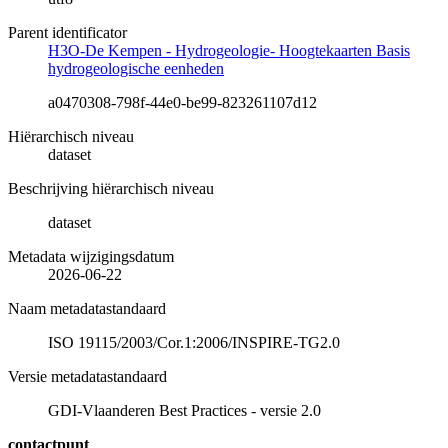
Parent identificator
H3O-De Kempen - Hydrogeologie- Hoogtekaarten Basis
hydrogeologische eenheden
a0470308-798f-44e0-be99-823261107d12
Hiërarchisch niveau
dataset
Beschrijving hiërarchisch niveau
dataset
Metadata wijzigingsdatum
2026-06-22
Naam metadatastandaard
ISO 19115/2003/Cor.1:2006/INSPIRE-TG2.0
Versie metadatastandaard
GDI-Vlaanderen Best Practices - versie 2.0
contactpunt