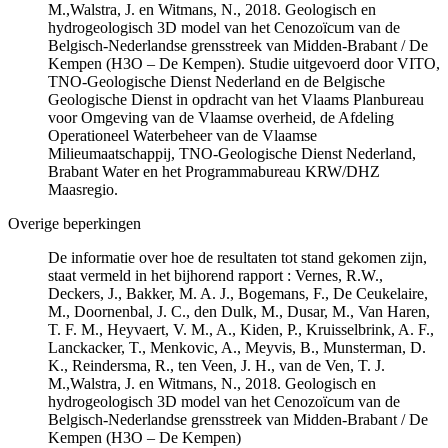
M.,Walstra, J. en Witmans, N., 2018. Geologisch en
hydrogeologisch 3D model van het Cenozoïcum van de
Belgisch-Nederlandse grensstreek van Midden-Brabant / De
Kempen (H3O – De Kempen). Studie uitgevoerd door VITO,
TNO-Geologische Dienst Nederland en de Belgische
Geologische Dienst in opdracht van het Vlaams Planbureau
voor Omgeving van de Vlaamse overheid, de Afdeling
Operationeel Waterbeheer van de Vlaamse
Milieumaatschappij, TNO-Geologische Dienst Nederland,
Brabant Water en het Programmabureau KRW/DHZ
Maasregio.
Overige beperkingen
De informatie over hoe de resultaten tot stand gekomen zijn,
staat vermeld in het bijhorend rapport : Vernes, R.W.,
Deckers, J., Bakker, M. A. J., Bogemans, F., De Ceukelaire,
M., Doornenbal, J. C., den Dulk, M., Dusar, M., Van Haren,
T. F. M., Heyvaert, V. M., A., Kiden, P., Kruisselbrink, A. F.,
Lanckacker, T., Menkovic, A., Meyvis, B., Munsterman, D.
K., Reindersma, R., ten Veen, J. H., van de Ven, T. J.
M.,Walstra, J. en Witmans, N., 2018. Geologisch en
hydrogeologisch 3D model van het Cenozoïcum van de
Belgisch-Nederlandse grensstreek van Midden-Brabant / De
Kempen (H3O – De Kempen)