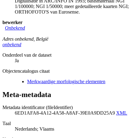
Digitalisatie in ARC/INFO IN 1993; basismateriaal NGI
1/100000; NGI 1/50000; meer gedetailleerde kaarten NGI;
ORTHOFOTO'S van Eurosense.
bewerker
Onbekend
Adres onbekend
,
België
onbekend
Onderdeel van de dataset
Ja
Objectencatalogus citaat
Merkwaardige morfologische elementen
Meta-metadata
Metadata identificator (fileIdentifier)
6ED1AFA8-4A12-4A58-A8AF-39E0A9DD25A9
XML
Taal
Nederlands; Vlaams