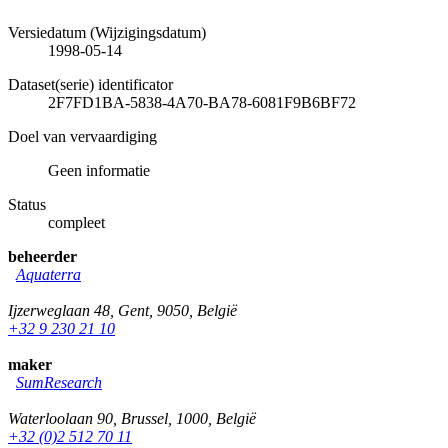
Versiedatum (Wijzigingsdatum)
1998-05-14
Dataset(serie) identificator
2F7FD1BA-5838-4A70-BA78-6081F9B6BF72
Doel van vervaardiging
Geen informatie
Status
compleet
beheerder
Aquaterra
Ijzerweglaan 48
,
Gent
,
9050
,
België
+32 9 230 21 10
maker
SumResearch
Waterloolaan 90
,
Brussel
,
1000
,
België
+32 (0)2 512 70 11