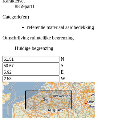
Karakterset
8859part1
Categorie(en)
referentie materiaal aardbedekking
Omschrijving ruimtelijke begrenzing
Huidige begrenzing
N
S
E
W