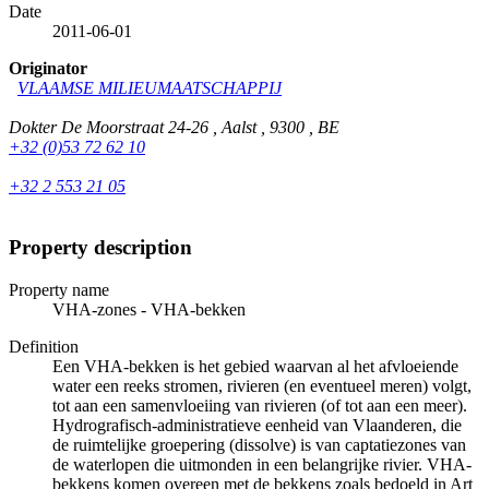
Date
2011-06-01
Originator
VLAAMSE MILIEUMAATSCHAPPIJ
Dokter De Moorstraat 24-26 , Aalst , 9300 , BE
+32 (0)53 72 62 10
+32 2 553 21 05
Property description
Property name
VHA-zones - VHA-bekken
Definition
Een VHA-bekken is het gebied waarvan al het afvloeiende
water een reeks stromen, rivieren (en eventueel meren) volgt,
tot aan een samenvloeiing van rivieren (of tot aan een meer).
Hydrografisch-administratieve eenheid van Vlaanderen, die
de ruimtelijke groepering (dissolve) is van captatiezones van
de waterlopen die uitmonden in een belangrijke rivier. VHA-
bekkens komen overeen met de bekkens zoals bedoeld in Art