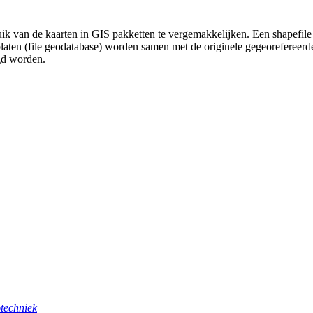
uik van de kaarten in GIS pakketten te vergemakkelijken. Een shapefile
platen (file geodatabase) worden samen met de originele gegeorefereer
gd worden.
techniek