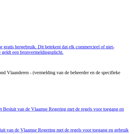
 gratis hergebruik. Dit betekent dat elk commercieel of niet-
 geldt een bronvermeldingsplicht.
ond Vlaanderen - (vermelding van de beheerder en de specifieke
et Besluit van de Vlaamse Regering met de regels voor toegang en
luit van de Vlaamse Regering met de regels voor toegang en gebruik