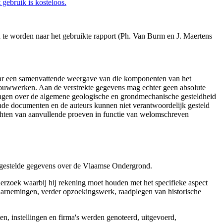
gebruik is kosteloos.
d te worden naar het gebruikte rapport (Ph. Van Burm en J. Maertens
aar een samenvattende weergave van die komponenten van het
 bouwwerken. Aan de verstrekte gegevens mag echter geen absolute
tingen over de algemene geologische en grondmechanische gesteldheid
ende documenten en de auteurs kunnen niet verantwoordelijk gesteld
chten van aanvullende proeven in functie van welomschreven
r gestelde gegevens over de Vlaamse Ondergrond.
erzoek waarbij hij rekening moet houden met het specifieke aspect
 waarnemingen, verder opzoekingswerk, raadplegen van historische
, instellingen en firma's werden genoteerd, uitgevoerd,