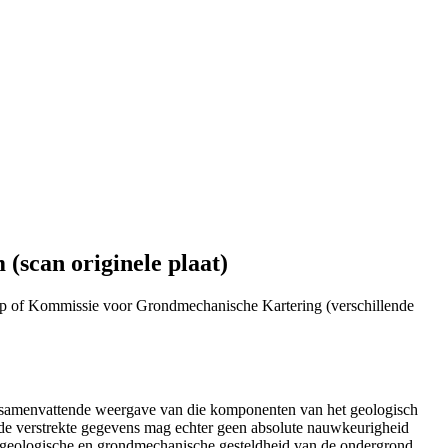
(scan originele plaat)
p of Kommissie voor Grondmechanische Kartering (verschillende
n samenvattende weergave van die komponenten van het geologisch
de verstrekte gegevens mag echter geen absolute nauwkeurigheid
e geologische en grondmechanische gesteldheid van de ondergrond