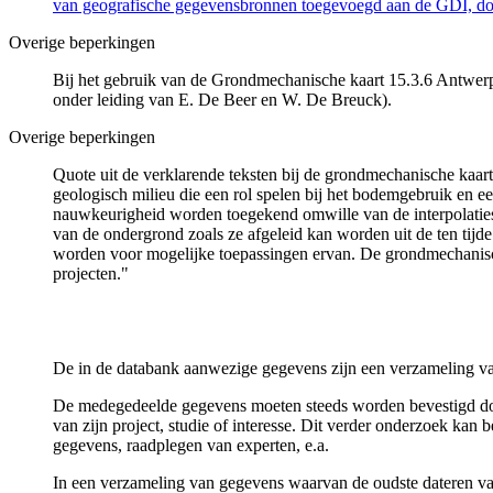
van geografische gegevensbronnen toegevoegd aan de GDI, door
Overige beperkingen
Bij het gebruik van de Grondmechanische kaart 15.3.6 Antwerpe
onder leiding van E. De Beer en W. De Breuck).
Overige beperkingen
Quote uit de verklarende teksten bij de grondmechanische ka
geologisch milieu die een rol spelen bij het bodemgebruik en
nauwkeurigheid worden toegekend omwille van de interpolaties
van de ondergrond zoals ze afgeleid kan worden uit de ten tijd
worden voor mogelijke toepassingen ervan. De grondmechanisch
projecten."
De in de databank aanwezige gegevens zijn een verzameling va
De medegedeelde gegevens moeten steeds worden bevestigd door 
van zijn project, studie of interesse. Dit verder onderzoek ka
gegevens, raadplegen van experten, e.a.
In een verzameling van gegevens waarvan de oudste dateren van