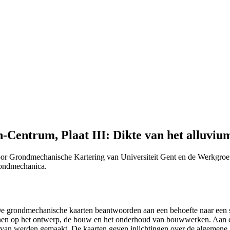
entrum, Plaat III: Dikte van het alluvium 
or Grondmechanische Kartering van Universiteit Gent en de Werkgroe
Grondmechanica.
 "De grondmechanische kaarten beantwoorden aan een behoefte naar ee
efenen op het ontwerp, de bouw en het onderhoud van bouwwerken. Aan 
n ervan werden gemaakt. De kaarten geven inlichtingen over de algemen