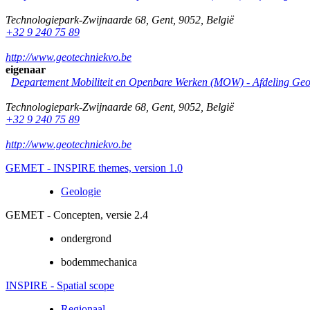
Technologiepark-Zwijnaarde 68
,
Gent
,
9052
,
België
+32 9 240 75 89
http://www.geotechniekvo.be
eigenaar
Departement Mobiliteit en Openbare Werken (MOW) - Afdeling Geo
Technologiepark-Zwijnaarde 68
,
Gent
,
9052
,
België
+32 9 240 75 89
http://www.geotechniekvo.be
GEMET - INSPIRE themes, version 1.0
Geologie
GEMET - Concepten, versie 2.4
ondergrond
bodemmechanica
INSPIRE - Spatial scope
Regionaal