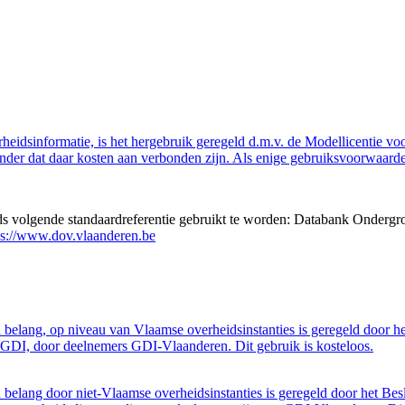
eidsinformatie, is het hergebruik geregeld d.m.v. de Modellicentie voor
nder dat daar kosten aan verbonden zijn. Als enige gebruiksvoorwaarde
eds volgende standaardreferentie gebruikt te worden: Databank Ondergr
ps://www.dov.vlaanderen.be
belang, op niveau van Vlaamse overheidsinstanties is geregeld door h
GDI, door deelnemers GDI-Vlaanderen. Dit gebruik is kosteloos.
belang door niet-Vlaamse overheidsinstanties is geregeld door het Bes