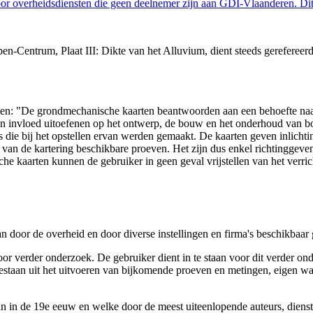
 overheidsdiensten die geen deelnemer zijn aan GDI-Vlaanderen. Dit 
n-Centrum, Plaat III: Dikte van het Alluvium, dient steeds gerefereer
arten: "De grondmechanische kaarten beantwoorden aan een behoefte n
 een invloed uitoefenen op het ontwerp, de bouw en het onderhoud van
 die bij het opstellen ervan werden gemaakt. De kaarten geven inlich
e van de kartering beschikbare proeven. Het zijn dus enkel richtinggev
e kaarten kunnen de gebruiker in geen geval vrijstellen van het verri
n door de overheid en door diverse instellingen en firma's beschikbaa
verder onderzoek. De gebruiker dient in te staan voor dit verder ond
n bestaan uit het uitvoeren van bijkomende proeven en metingen, eigen
 in de 19e eeuw en welke door de meest uiteenlopende auteurs, diensten