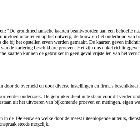
arten: "De grondmechanische kaarten beantwoorden aan een behoefte n
 een invloed uitoefenen op het ontwerp, de bouw en het onderhoud van
 die bij het opstellen ervan werden gemaakt. De kaarten geven inlich
e van de kartering beschikbare proeven. Het zijn dus enkel richtinggev
e kaarten kunnen de gebruiker in geen geval vrijstellen van het verri
n door de overheid en door diverse instellingen en firma's beschikbaa
verder onderzoek. De gebruiker dient in te staan voor dit verder ond
n bestaan uit het uitvoeren van bijkomende proeven en metingen, eigen
 in de 19e eeuw en welke door de meest uiteenlopende auteurs, diensten
genspraak steeds mogelijk.