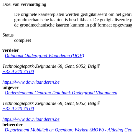
Doel van vervaardiging
De originele kaarten/platen werden gedigitaliseerd om het gebr
grondmechanische kaarten is beschikbaar. De gedigitaliseerde 
de grondmechanische kaarten kunnen in pdf formaat opgevraa
Status
compleet
verdeler
Databank Ondergrond Vlaanderen (DOV)
Technologiepark-Zwijnaarde 68
,
Gent
,
9052
,
België
+32 9 240 75 00
https://www.dov.vlaanderen.be
uitgever
Ondersteunend Centrum Databank Ondergrond Vlaanderen
Technologiepark-Zwijnaarde 68
,
Gent
,
9052
,
België
+32 9 240 75 00
https://www.dov.vlaanderen.be
beheerder
Departement Mobiliteit en Openbare Werken (MOW) - Afdeling Geo